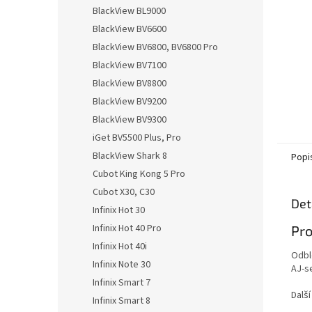
n
BlackView BL9000
e
BlackView BV6600
l
BlackView BV6800, BV6800 Pro
BlackView BV7100
BlackView BV8800
BlackView BV9200
BlackView BV9300
iGet BV5500 Plus, Pro
BlackView Shark 8
Popi
Cubot King Kong 5 Pro
Cubot X30, C30
Det
Infinix Hot 30
Infinix Hot 40 Pro
Pro
Infinix Hot 40i
Odbl
Infinix Note 30
AJ-s
Infinix Smart 7
Další
Infinix Smart 8