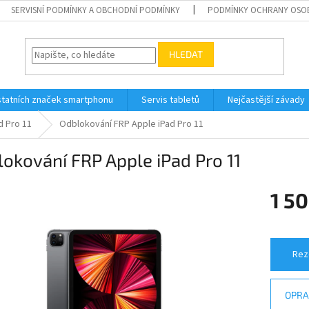
SERVISNÍ PODMÍNKY A OBCHODNÍ PODMÍNKY
PODMÍNKY OCHRANY OSO
HLEDAT
tatních značek smartphonu
Servis tabletů
Nejčastější závady
d Pro 11
Odblokování FRP Apple iPad Pro 11
okování FRP Apple iPad Pro 11
1 50
Měrná
cena:
Rez
OPRA