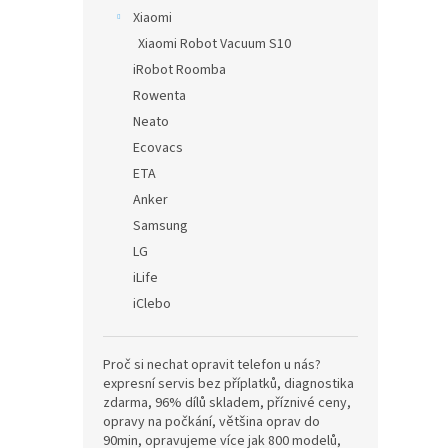
Xiaomi
Xiaomi Robot Vacuum S10
iRobot Roomba
Rowenta
Neato
Ecovacs
ETA
Anker
Samsung
LG
iLife
iClebo
Proč si nechat opravit telefon u nás?
expresní servis bez příplatků, diagnostika
zdarma, 96% dílů skladem, příznivé ceny,
opravy na počkání, většina oprav do
90min, opravujeme více jak 800 modelů,