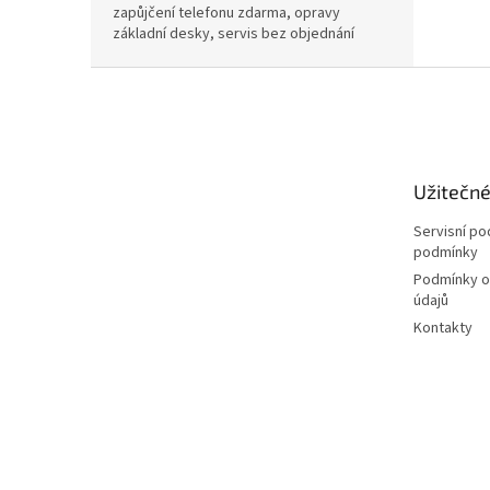
zapůjčení telefonu zdarma, opravy
základní desky, servis bez objednání
Z
á
p
a
t
Užitečn
í
Servisní p
podmínky
Podmínky o
údajů
Kontakty