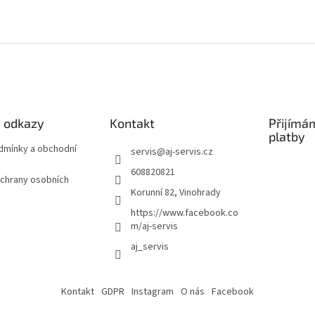
é odkazy
Kontakt
Přijímá
platby
odmínky a obchodní
servis
@
aj-servis.cz
608820821
chrany osobních
Korunní 82, Vinohrady
https://www.facebook.co
m/aj-servis
aj_servis
Kontakt
GDPR
Instagram
O nás
Facebook