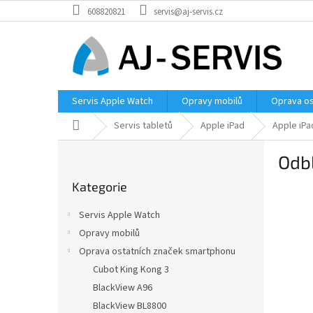
Přejít
608820821
servis@aj-servis.cz
na
obsah
Servis Apple Watch
Opravy mobilů
Oprava os
Domů
Servis tabletů
Apple iPad
Apple iPa
P
Odbl
o
Přeskočit
s
Kategorie
kategorie
t
r
Servis Apple Watch
a
Opravy mobilů
n
Oprava ostatních značek smartphonu
n
í
Cubot King Kong 3
p
BlackView A96
a
BlackView BL8800