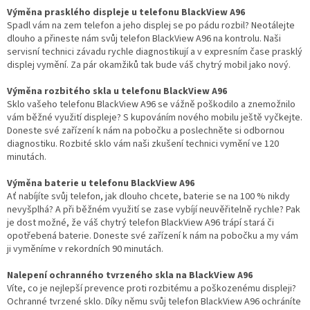
Výměna prasklého displeje u telefonu BlackView A96
Spadl vám na zem telefon a jeho displej se po pádu rozbil? Neotálejte
dlouho a přineste nám svůj telefon BlackView A96 na kontrolu. Naši
servisní technici závadu rychle diagnostikují a v expresním čase prasklý
displej vymění. Za pár okamžiků tak bude váš chytrý mobil jako nový.
Výměna rozbitého skla u telefonu BlackView A96
Sklo vašeho telefonu BlackView A96 se vážně poškodilo a znemožnilo
vám běžné využití displeje? S kupováním nového mobilu ještě vyčkejte.
Doneste své zařízení k nám na pobočku a poslechněte si odbornou
diagnostiku. Rozbité sklo vám naši zkušení technici vymění ve 120
minutách.
Výměna baterie u telefonu BlackView A96
Ať nabíjíte svůj telefon, jak dlouho chcete, baterie se na 100 % nikdy
nevyšplhá? A při běžném využití se zase vybíjí neuvěřitelně rychle? Pak
je dost možné, že váš chytrý telefon BlackView A96 trápí stará či
opotřebená baterie. Doneste své zařízení k nám na pobočku a my vám
ji vyměníme v rekordních 90 minutách.
Nalepení ochranného tvrzeného skla na BlackView A96
Víte, co je nejlepší prevence proti rozbitému a poškozenému displeji?
Ochranné tvrzené sklo. Díky němu svůj telefon BlackView A96 ochráníte