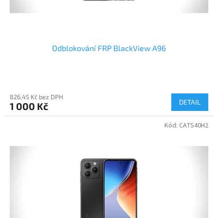
t
ů
Odblokování FRP BlackView A96
826,45 Kč bez DPH
DETAIL
1 000 Kč
Kód:
CATS40H2