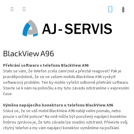
Přejít
NÁKUP
na
obsah
KOŠÍK
BlackView A96
Přehrání softwaru v telefonu BlackView A96
Stalo se vám, že telefon zcela zamrznul a přestal reagovat? Pak je
pravděpodobné, že se ve vašem mobilu BlackView A96 vyskytl
softwarový problém. Ten by mohlo vyřešit odborné přehrání softwaru.
Stavte se k nám na pobočku a my tuto závadu odstraníme v expresním
čase.
Výměna napájecího konektoru u telefonu BlackView A96
Stává se, že se váš mobil BlackView A96 nabíjí velmi pomalu, nebo
pouze v určité poloze? Na vině může být porušený napájecí konektor.
Dobrou zprávou je, že tato závada lze snadno odstranit. Přineste svůj
chytrý telefon a my vám napájecí konektor vyměníme na počkání.