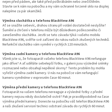
nejen před pádem, ale také před poškrábáním nebo znečištěním.
Stavte se k nám na pobočku a my vám ochranné tvrzené sklo na displej
nalepíme za pár okamžiků.
Výměna sluchátka u telefonu BlackView A96
Ať se snažíte sebevíc, druhou stranu při volání dostatečně neslyšíte?
Šumění a chrčení v telefonu může být důsledkem poškozeného či
zanešeného sluchátka. Jestli se tato závada týká i vašeho mobilu
BlackView A96, svěřte své zařízení do rukou našich zkušených techniků.
Nefunkční sluchátko vám vymění v rychlých 120 minutách.
Výměna zadní kamery u telefonu BlackView A96
Všimli jste si, že fotoaparát vašeho telefonu BlackView A96 nefunguje
jako dříve? A ať uděláte sebelepší fotku, v galerii jsou výsledné snímky
rozmazané nebo obsahují nepěkné skvrny? Tento problém by mohla
vyřešit výměna zadní kamery. U nás na pobočce vám nefungující
kameru vyměníme v expresním čase 60 minut.
Výměna přední kamery u telefonu BlackView A96
Fotoaparát na vašem telefonu nereaguje a výsledné fotky z přední
kamery nejsou nikdy dostatečně ostré? Pak je pravděpodobně na čase
výměna přední kamery. Doneste na pobočku váš telefon BlackView A96
a naši zkušení servisní technici odstraní závadu do rychlých 60 minut.