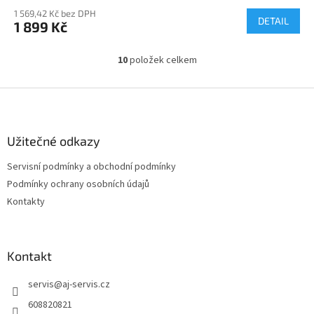
1 569,42 Kč bez DPH
DETAIL
1 899 Kč
10
položek celkem
O
v
l
Z
á
á
d
p
a
a
Užitečné odkazy
c
t
í
Servisní podmínky a obchodní podmínky
í
p
Podmínky ochrany osobních údajů
r
v
Kontakty
k
y
v
ý
Kontakt
p
i
servis
@
aj-servis.cz
s
608820821
u