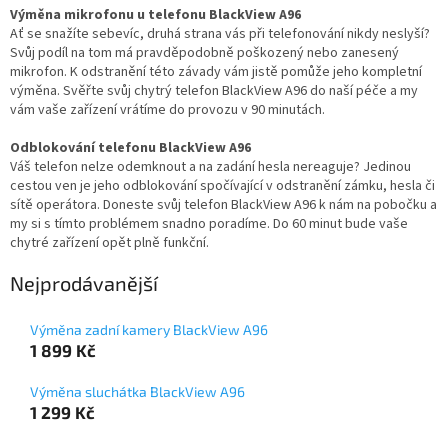
Výměna mikrofonu u telefonu BlackView A96
Ať se snažíte sebevíc, druhá strana vás při telefonování nikdy neslyší?
Svůj podíl na tom má pravděpodobně poškozený nebo zanesený
mikrofon. K odstranění této závady vám jistě pomůže jeho kompletní
výměna. Svěřte svůj chytrý telefon BlackView A96 do naší péče a my
vám vaše zařízení vrátíme do provozu v 90 minutách.
Odblokování telefonu BlackView A96
Váš telefon nelze odemknout a na zadání hesla nereaguje? Jedinou
cestou ven je jeho odblokování spočívající v odstranění zámku, hesla či
sítě operátora. Doneste svůj telefon BlackView A96 k nám na pobočku a
my si s tímto problémem snadno poradíme. Do 60 minut bude vaše
chytré zařízení opět plně funkční.
Nejprodávanější
Výměna zadní kamery BlackView A96
1 899 Kč
Výměna sluchátka BlackView A96
1 299 Kč