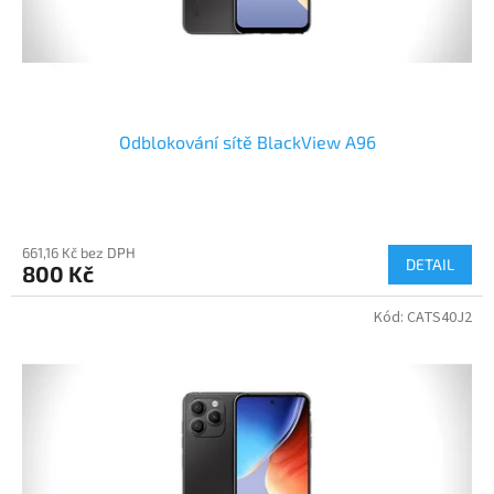
Odblokování sítě BlackView A96
661,16 Kč bez DPH
DETAIL
800 Kč
Kód:
CATS40J2