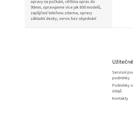
opravy na počkání, většina oprav do
90min, opravujeme více jak 800 modelů,
zapůjčení telefonu zdarma, opravy
základní desky, servis bez objednání
Z
á
p
a
t
Užitečn
í
Servisní p
podmínky
Podmínky o
údajů
Kontakty