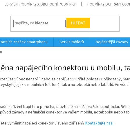
SERVISNÍ PODMÍNKY A OBCHODNÍ PODMÍNKY
PODMÍNKY OCHRANY OSO
HLEDAT
tatních značek smartphonu
Servis tabletů
Nejčastější závady
ru
na napájecího konektoru u mobilu, ta
ízení se vůbec nenabíjí, nebo se nabíjí jen v určité poloze? Poškozený, na
 vyskytuje jak u mobilních telefonů, tak u notebooků nebo tabletů. Ve vše
vaše zařízení trápí tato porucha, stavte se na naši pražskou pobočku. Bě
e původ závady a nefunkční konektor ve vašem mobilu, notebooku nebo tabl
jete
vyměnit napájecí konektor
u svého zařízení?
Kontaktujte nás!