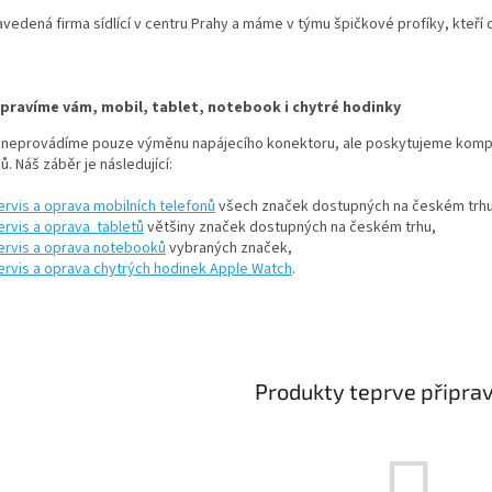
vedená firma sídlící v centru Prahy a máme v týmu špičkové profíky, kteří 
pravíme vám, mobil, tablet, notebook i chytré hodinky
 neprovádíme pouze
výměnu napájecího konektoru
, ale poskytujeme kompl
. Náš záběr je následující:
ervis a oprava mobilních telefonů
všech značek dostupných na českém trhu
ervis a oprava tabletů
většiny značek dostupných na českém trhu,
ervis a oprava notebooků
vybraných značek,
ervis a oprava chytrých hodinek Apple Watch
.
Produkty teprve připra