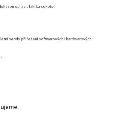
dokážou opravit takřka cokoliv.
etní servis při řešení softwarových i hardwarových
,
vujeme.