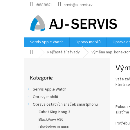
Přejít
608820821
servis@aj-servis.cz
na
obsah
Servis Apple Watch
Opravy mobilů
Oprava os
Domů
Nejčastější závady
Výměna nap. konekto
P
Výmě
o
Přeskočit
s
Kategorie
kategorie
Vaše zař
t
která se
r
Servis Apple Watch
a
Opravy mobilů
n
Oprava ostatních značek smartphonu
n
Pokud i 
í
Cubot King Kong 3
zjistím
p
BlackView A96
Potřebu
a
BlackView BL8800