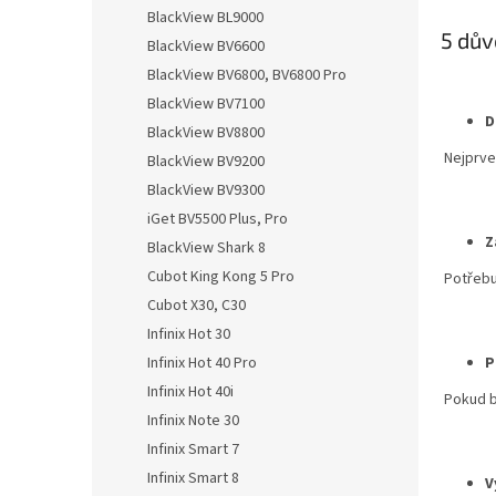
n
BlackView BL9000
e
5 dův
BlackView BV6600
l
BlackView BV6800, BV6800 Pro
BlackView BV7100
D
BlackView BV8800
Nejprve
BlackView BV9200
BlackView BV9300
iGet BV5500 Plus, Pro
Z
BlackView Shark 8
Cubot King Kong 5 Pro
Potřebu
Cubot X30, C30
Infinix Hot 30
Infinix Hot 40 Pro
P
Infinix Hot 40i
Pokud b
Infinix Note 30
Infinix Smart 7
Infinix Smart 8
V