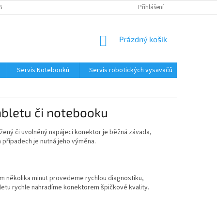
BNÍCH ÚDAJŮ
KONTAKTY
Přihlášení
NÁKUPNÍ
Prázdný košík
KOŠÍK
Servis Notebooků
Servis robotických vysavačů
Kontakt
bletu či notebooku
tržený či uvolněný napájecí konektor je běžná závada,
ch případech je nutná jeho výměna.
hem několika minut provedeme rychlou diagnostiku,
etu rychle nahradíme konektorem špičkové kvality.