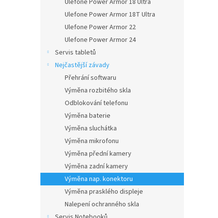
Ulefone Power Armor 18 Ultra
Ulefone Power Armor 18T Ultra
Ulefone Power Armor 22
Ulefone Power Armor 24
Servis tabletů
Nejčastější závady
Přehrání softwaru
Výměna rozbitého skla
Odblokování telefonu
Výměna baterie
Výměna sluchátka
Výměna mikrofonu
Výměna přední kamery
Výměna zadní kamery
Výměna nap. konektoru
Výměna prasklého displeje
Nalepení ochranného skla
Servis Notebooků