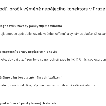
odů, proč k
výměně napájecího konektoru
v Praze 
iagnostiku závady poskytujeme zdarma
 zjistíme, co způsobilo závadu vašeho zařízení, a vy nám zaplatíte až za 
a expresní opravy neplatíte nic navíc
jete, aby vaše zařízení bylo co nejrychleji zase funkční? U nás jsou expresn
ůjčíme vám bezplatně náhradní zařízení
ude oprava trvat déle, půjčíme vám zatím náhradní zařízení zdarma.
ysoká úroveň poskytovaných služeb