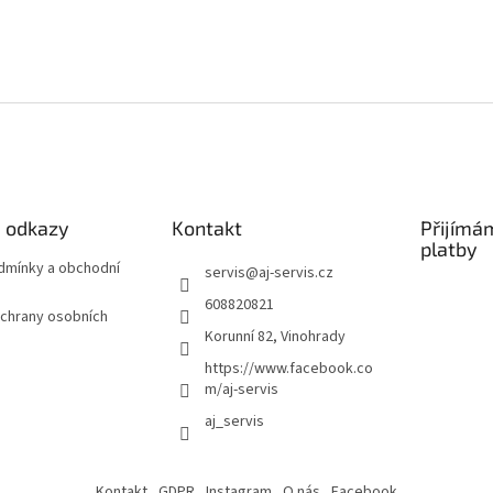
é odkazy
Kontakt
Přijímá
platby
odmínky a obchodní
servis
@
aj-servis.cz
608820821
chrany osobních
Korunní 82, Vinohrady
https://www.facebook.co
m/aj-servis
aj_servis
Kontakt
GDPR
Instagram
O nás
Facebook