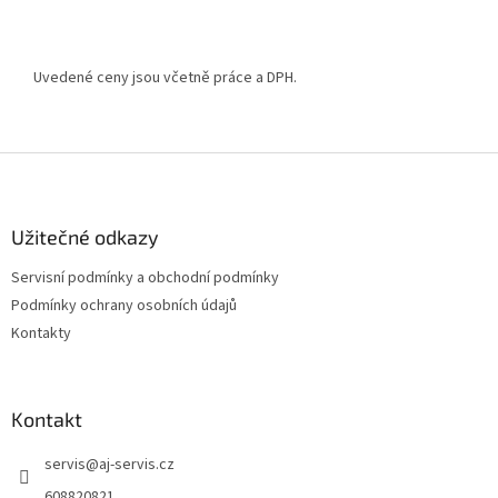
Uvedené ceny jsou včetně práce a DPH.
Z
á
p
a
Užitečné odkazy
t
Servisní podmínky a obchodní podmínky
í
Podmínky ochrany osobních údajů
Kontakty
Kontakt
servis
@
aj-servis.cz
608820821