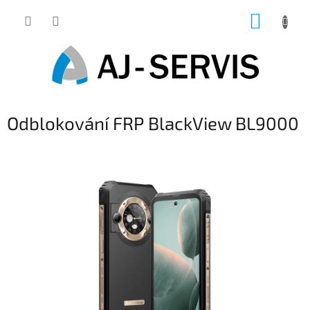
Přejít
NÁKUP
na
obsah
KOŠÍK
Odblokování FRP BlackView BL9000