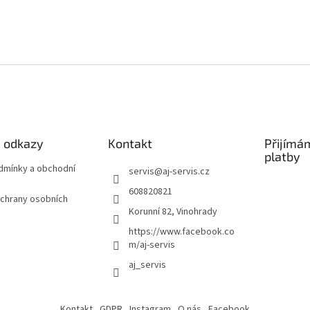
é odkazy
Kontakt
Přijímá
platby
odmínky a obchodní
servis
@
aj-servis.cz
608820821
chrany osobních
Korunní 82, Vinohrady
https://www.facebook.co
m/aj-servis
aj_servis
Kontakt
GDPR
Instagram
O nás
Facebook