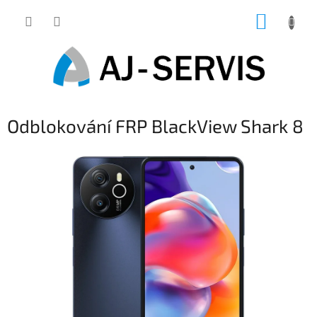
Přejít
NÁKUP
na
obsah
KOŠÍK
Odblokování FRP BlackView Shark 8