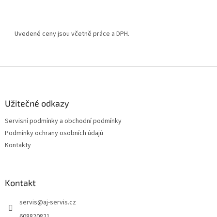
Uvedené ceny jsou včetně práce a DPH.
Z
á
p
a
Užitečné odkazy
t
Servisní podmínky a obchodní podmínky
í
Podmínky ochrany osobních údajů
Kontakty
Kontakt
servis
@
aj-servis.cz
608820821