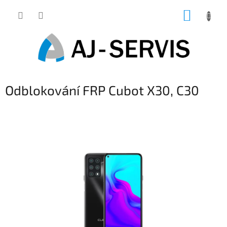
Přejít
NÁKUP
na
obsah
KOŠÍK
Odblokování FRP Cubot X30, C30