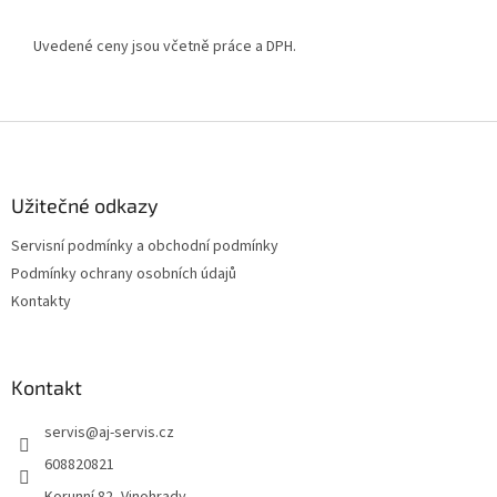
Uvedené ceny jsou včetně práce a DPH.
Z
á
p
a
Užitečné odkazy
t
Servisní podmínky a obchodní podmínky
í
Podmínky ochrany osobních údajů
Kontakty
Kontakt
servis
@
aj-servis.cz
608820821