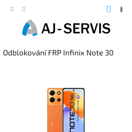
Přejít
NÁKUP
na
obsah
KOŠÍK
Odblokování FRP Infinix Note 30