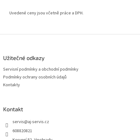
Uvedené ceny jsou včetně práce a DPH.
Z
á
p
a
Užitečné odkazy
t
Servisní podmínky a obchodní podmínky
í
Podmínky ochrany osobních údajů
Kontakty
Kontakt
servis
@
aj-servis.cz
608820821