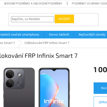
SERVISNÍ PODMÍNKY A OBCHODNÍ PODMÍNKY
PODMÍNKY OCHRANY OSO
HLEDAT
tatních značek smartphonu
Servis tabletů
Nejčastější závady
inix Smart 7
Odblokování FRP Infinix Smart 7
okování FRP Infinix Smart 7
1 0
Měrná
cena:
Rez
OPRA