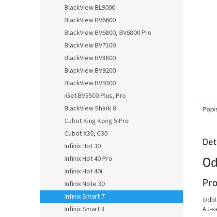
n
BlackView BL9000
e
BlackView BV6600
l
BlackView BV6800, BV6800 Pro
BlackView BV7100
BlackView BV8800
BlackView BV9200
BlackView BV9300
iGet BV5500 Plus, Pro
BlackView Shark 8
Popi
Cubot King Kong 5 Pro
Cubot X30, C30
Det
Infinix Hot 30
Od
Infinix Hot 40 Pro
Infinix Hot 40i
Pro
Infinix Note 30
Infinix Smart 7
Odbl
AJ-s
Infinix Smart 8