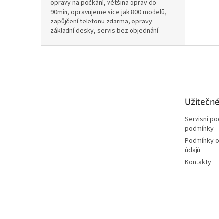
opravy na počkání, většina oprav do
90min, opravujeme více jak 800 modelů,
zapůjčení telefonu zdarma, opravy
základní desky, servis bez objednání
Z
á
p
a
t
Užitečn
í
Servisní p
podmínky
Podmínky o
údajů
Kontakty