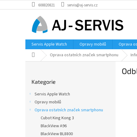
Přejít
608820821
servis@aj-servis.cz
na
obsah
Servis Apple Watch
Opravy mobilů
Oprava os
Domů
Oprava ostatních značek smartphonu
Inf
P
Odbl
o
Přeskočit
s
Kategorie
kategorie
t
r
Servis Apple Watch
a
Opravy mobilů
n
Oprava ostatních značek smartphonu
n
í
Cubot King Kong 3
p
BlackView A96
a
BlackView BL8800