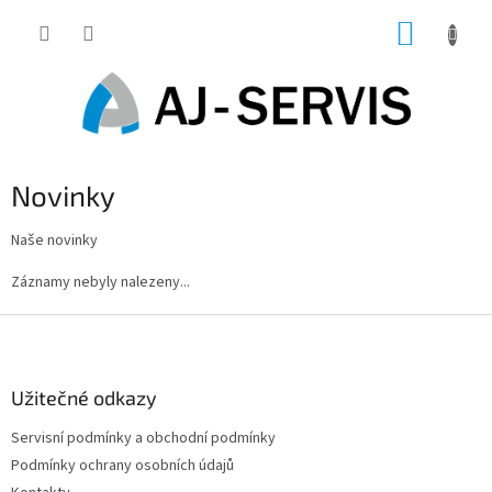
Přejít
NÁKUP
na
obsah
KOŠÍK
Novinky
Naše novinky
Záznamy nebyly nalezeny...
Z
á
p
a
Užitečné odkazy
t
Servisní podmínky a obchodní podmínky
í
Podmínky ochrany osobních údajů