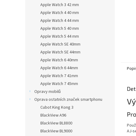
n
Apple Watch 3 42 mm
e
Apple Watch 4 40 mm
l
Apple Watch 4 44 mm
Apple Watch 5 40 mm
Apple Watch 5 44 mm
Apple Watch SE 40mm
Apple Watch SE 44mm
Apple Watch 6 40mm
Apple Watch 6 44mm
Popi
Apple Watch 7 41mm
Apple Watch 7 45mm
Det
Opravy mobilů
Vý
Oprava ostatních značek smartphonu
Cubot King Kong 3
Pro
BlackView A96
BlackView BL8800
Použ
AJ-s
BlackView BL9000