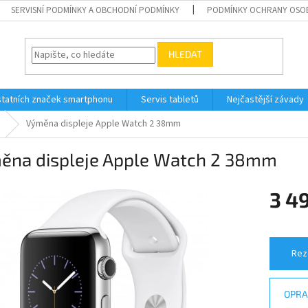
SERVISNÍ PODMÍNKY A OBCHODNÍ PODMÍNKY
PODMÍNKY OCHRANY OSO
HLEDAT
tatních značek smartphonu
Servis tabletů
Nejčastější závady
Výměna displeje Apple Watch 2 38mm
ěna displeje Apple Watch 2 38mm
3 4
Měrná
cena:
Rez
OPRA