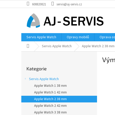
Přejít
608820821
servis@aj-servis.cz
na
obsah
Servis Apple Watch
Opravy mobilů
Oprava os
Domů
Servis Apple Watch
Apple Watch 2 38 mm
P
Vým
o
Přeskočit
s
Kategorie
kategorie
t
r
Servis Apple Watch
a
Apple Watch 1 38 mm
n
Apple Watch 1 42 mm
n
í
Apple Watch 2 38 mm
p
Apple Watch 2 42 mm
a
Apple Watch 3 38 mm