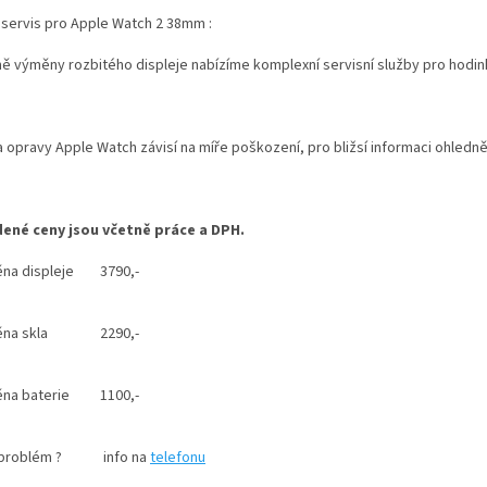
í servis pro Apple Watch 2 38mm :
ě výměny rozbitého displeje nabízíme komplexní servisní služby pro hodi
a opravy Apple Watch závisí na míře poškození, pro bližsí informaci ohledně
ené ceny jsou včetně práce a DPH.
ěna displeje
3790,-
ěna skla
2290,-
na baterie
1100,-
 problém ?
info na
telefonu