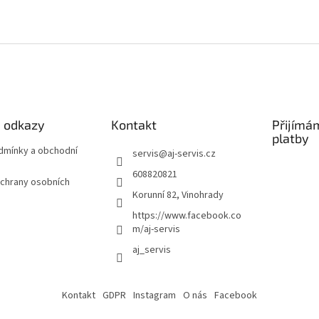
é odkazy
Kontakt
Přijímá
platby
odmínky a obchodní
servis
@
aj-servis.cz
608820821
chrany osobních
Korunní 82, Vinohrady
https://www.facebook.co
m/aj-servis
aj_servis
Kontakt
GDPR
Instagram
O nás
Facebook