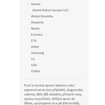
Xiaomi
Xiaomi Robot Vacuum S10
iRobot Roomba
Rowenta
Neato
Ecovacs
ETA
Anker
Samsung
LG
iLife
iClebo
Proč si nechat opravit telefon u nás?
expresní servis bez příplatků, diagnostika
zdarma, 96% dílů skladem, příznivé ceny,
opravy na počkání, většina oprav do
90min, opravujeme více jak 800 modelů,