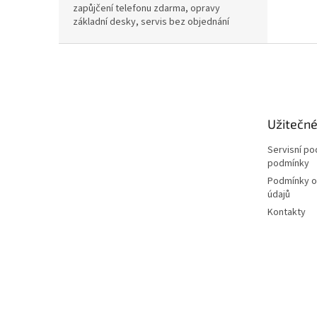
zapůjčení telefonu zdarma, opravy
základní desky, servis bez objednání
Z
á
p
a
t
Užitečn
í
Servisní p
podmínky
Podmínky o
údajů
Kontakty