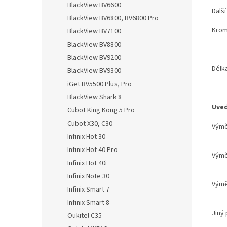
BlackView BV6600
Dalš
BlackView BV6800, BV6800 Pro
Krom
BlackView BV7100
BlackView BV8800
BlackView BV9200
Délk
BlackView BV9300
iGet BV5500 Plus, Pro
BlackView Shark 8
Uved
Cubot King Kong 5 Pro
Cubot X30, C30
Vým
Infinix Hot 30
Infinix Hot 40 Pro
Vým
Infinix Hot 40i
Infinix Note 30
Výmě
Infinix Smart 7
Infinix Smart 8
Jiný
Oukitel C35