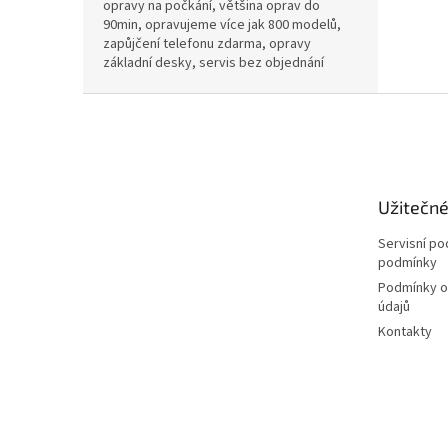
opravy na počkání, většina oprav do
90min, opravujeme více jak 800 modelů,
zapůjčení telefonu zdarma, opravy
základní desky, servis bez objednání
Z
á
p
a
t
Užitečn
í
Servisní p
podmínky
Podmínky o
údajů
Kontakty