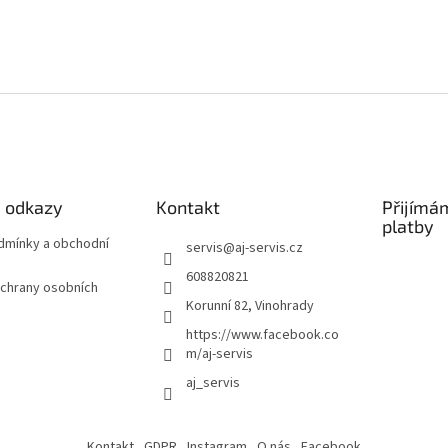
é odkazy
Kontakt
Přijímá
platby
odmínky a obchodní
servis
@
aj-servis.cz
608820821
chrany osobních
Korunní 82, Vinohrady
https://www.facebook.co
m/aj-servis
aj_servis
Kontakt
GDPR
Instagram
O nás
Facebook