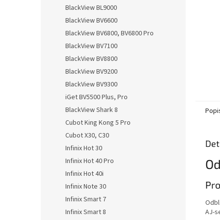
n
BlackView BL9000
e
BlackView BV6600
l
BlackView BV6800, BV6800 Pro
BlackView BV7100
BlackView BV8800
BlackView BV9200
BlackView BV9300
iGet BV5500 Plus, Pro
BlackView Shark 8
Popi
Cubot King Kong 5 Pro
Cubot X30, C30
Det
Infinix Hot 30
Od
Infinix Hot 40 Pro
Infinix Hot 40i
Pro
Infinix Note 30
Infinix Smart 7
Odbl
AJ-s
Infinix Smart 8