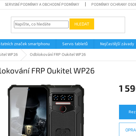
SERVISNÍ PODMÍNKY A OBCHODNÍ PODMÍNKY
PODMÍNKY OCHRANY OSO
HLEDAT
tatních značek smartphonu
Servis tabletů
Nejčastější závady
itel WP26
Odblokování FRP Oukitel WP26
lokování FRP Oukitel WP26
1 59
Měrná
cena:
Rez
OPRA