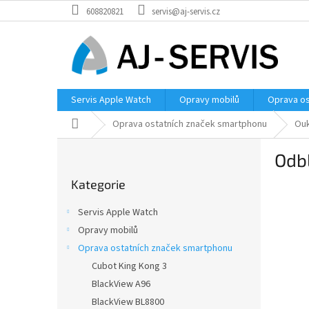
Přejít
608820821
servis@aj-servis.cz
na
obsah
Servis Apple Watch
Opravy mobilů
Oprava os
Domů
Oprava ostatních značek smartphonu
Ouk
P
Odb
o
Přeskočit
s
Kategorie
kategorie
t
r
Servis Apple Watch
a
Opravy mobilů
n
Oprava ostatních značek smartphonu
n
í
Cubot King Kong 3
p
BlackView A96
a
BlackView BL8800