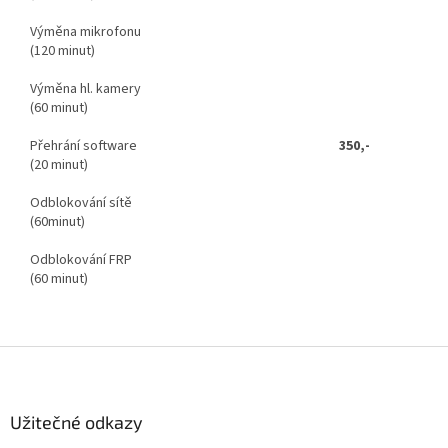
Výměna mikrofonu
(120 minut)
Výměna hl. kamery
(60 minut)
Přehrání software
350,-
(20 minut)
Odblokování sítě
(60minut)
Odblokování FRP
(60 minut)
Z
á
p
a
Užitečné odkazy
t