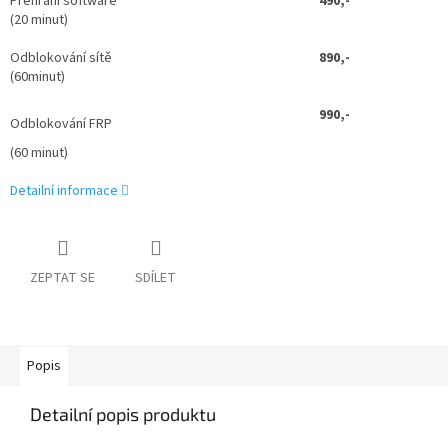
Přehrání software
490,-
(20 minut)
Odblokování sítě
890,-
(60minut)
990,
-
Odblokování FRP
(60 minut)
Detailní informace
ZEPTAT SE
SDÍLET
Popis
Detailní popis produktu