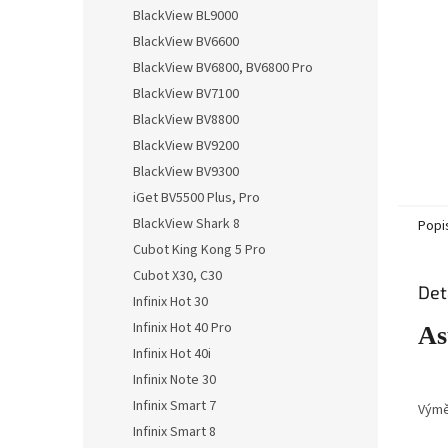
n
BlackView BL9000
e
BlackView BV6600
l
BlackView BV6800, BV6800 Pro
BlackView BV7100
BlackView BV8800
BlackView BV9200
BlackView BV9300
iGet BV5500 Plus, Pro
BlackView Shark 8
Popi
Cubot King Kong 5 Pro
Cubot X30, C30
Det
Infinix Hot 30
Infinix Hot 40 Pro
As
Infinix Hot 40i
Infinix Note 30
Infinix Smart 7
Vým
Infinix Smart 8