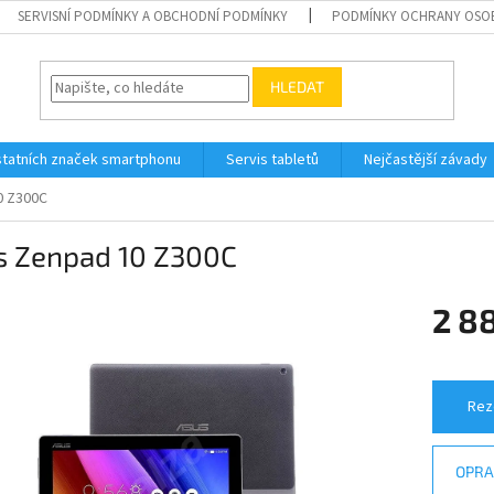
SERVISNÍ PODMÍNKY A OBCHODNÍ PODMÍNKY
PODMÍNKY OCHRANY OSO
HLEDAT
tatních značek smartphonu
Servis tabletů
Nejčastější závady
0 Z300C
s Zenpad 10 Z300C
2 8
Měrná
cena:
Rez
OPRA