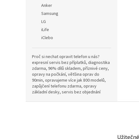
Anker
Samsung
LG
iLife
iClebo
Proč si nechat opravit telefon u nás?
expresní servis bez příplatků, diagnostika
zdarma, 96% dílů skladem, příznivé ceny,
opravy na počkání, většina oprav do
90min, opravujeme více jak 800 modelů,
zapůjčení telefonu zdarma, opravy
základní desky, servis bez objednání
Z
á
p
a
t
Užitečn
í