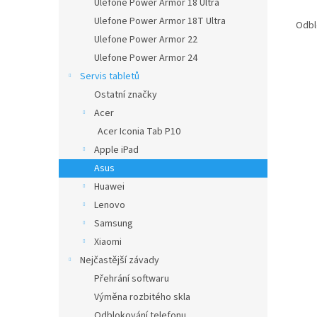
Ulefone Power Armor 18 Ultra
Ulefone Power Armor 18T Ultra
Odb
Ulefone Power Armor 22
Ulefone Power Armor 24
Servis tabletů
Ostatní značky
Acer
Acer Iconia Tab P10
Apple iPad
Asus
Huawei
Lenovo
Samsung
Xiaomi
Nejčastější závady
Přehrání softwaru
Výměna rozbitého skla
Odblokování telefonu