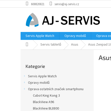
Přejít
608820821
servis@aj-servis.cz
na
obsah
Servis Apple Watch
Opravy mobilů
Oprava os
Domů
Servis tabletů
Asus
Asus Zenpad 1
P
Asu
o
Přeskočit
s
Kategorie
kategorie
t
r
Servis Apple Watch
a
Opravy mobilů
n
Oprava ostatních značek smartphonu
n
í
Cubot King Kong 3
p
BlackView A96
a
BlackView BL8800