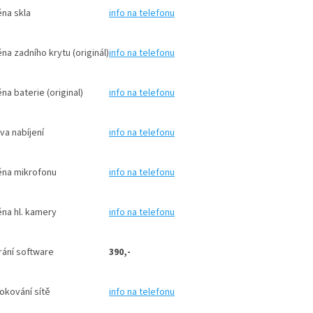
ěna skla
info na telefonu
a zadního krytu (originál)
info na telefonu
a baterie (original)
info na telefonu
ava nabíjení
info na telefonu
na mikrofonu
info na telefonu
na hl. kamery
info na telefonu
hrání software
390,-
okování sítě
info na telefonu