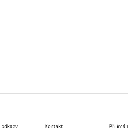
é odkazy
Kontakt
Přijímá