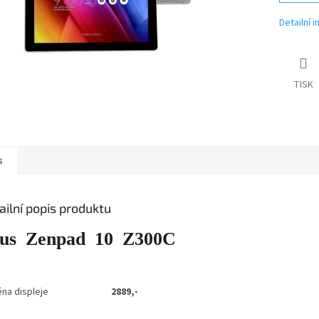
Detailní 
TISK
s
ailní popis produktu
us Zenpad 10 Z300C
ěna displeje
2889,-