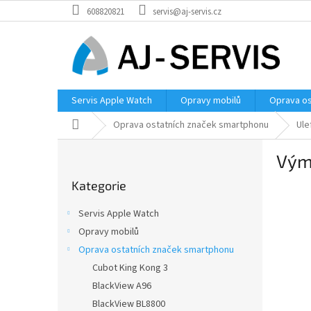
Přejít
608820821
servis@aj-servis.cz
na
obsah
Servis Apple Watch
Opravy mobilů
Oprava os
Domů
Oprava ostatních značek smartphonu
Ule
P
Vým
o
Přeskočit
s
Kategorie
kategorie
t
r
Servis Apple Watch
a
Opravy mobilů
n
Oprava ostatních značek smartphonu
n
í
Cubot King Kong 3
p
BlackView A96
a
BlackView BL8800