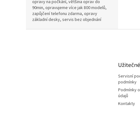
opravy na počkání, většina oprav do
90min, opravujeme více jak 800 modelů,
zapůjčení telefonu zdarma, opravy
základní desky, servis bez objednání
Z
á
p
a
t
Užitečn
í
Servisní p
podmínky
Podmínky o
údajů
Kontakty