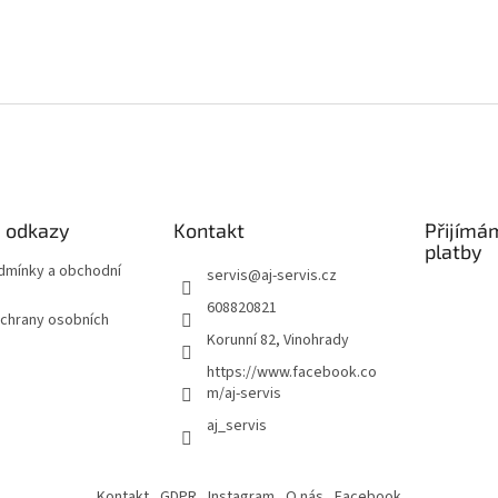
é odkazy
Kontakt
Přijímá
platby
odmínky a obchodní
servis
@
aj-servis.cz
608820821
chrany osobních
Korunní 82, Vinohrady
https://www.facebook.co
m/aj-servis
aj_servis
Kontakt
GDPR
Instagram
O nás
Facebook