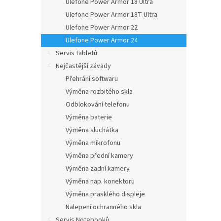
Ulefone Power Armor 18 Ultra
Ulefone Power Armor 18T Ultra
Ulefone Power Armor 22
Ulefone Power Armor 24
Servis tabletů
Nejčastější závady
Přehrání softwaru
Výměna rozbitého skla
Odblokování telefonu
Výměna baterie
Výměna sluchátka
Výměna mikrofonu
Výměna přední kamery
Výměna zadní kamery
Výměna nap. konektoru
Výměna prasklého displeje
Nalepení ochranného skla
Servis Notebooků