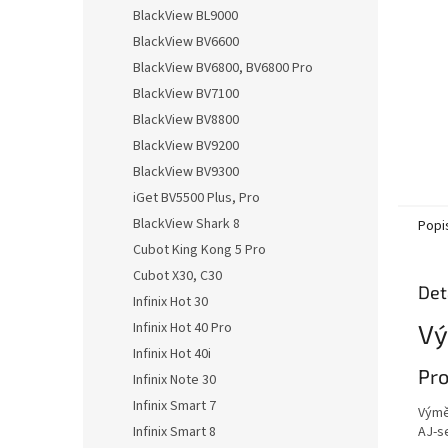
n
BlackView BL9000
e
BlackView BV6600
l
BlackView BV6800, BV6800 Pro
BlackView BV7100
BlackView BV8800
BlackView BV9200
BlackView BV9300
iGet BV5500 Plus, Pro
BlackView Shark 8
Popi
Cubot King Kong 5 Pro
Cubot X30, C30
Det
Infinix Hot 30
Vý
Infinix Hot 40 Pro
Infinix Hot 40i
Pro
Infinix Note 30
Infinix Smart 7
Výmě
AJ-s
Infinix Smart 8