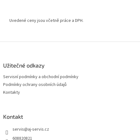
Uvedené ceny jsou včetně práce a DPH.
Z
á
p
a
Užitečné odkazy
t
Servisní podmínky a obchodní podmínky
í
Podmínky ochrany osobních údajů
Kontakty
Kontakt
servis
@
aj-servis.cz
608820821