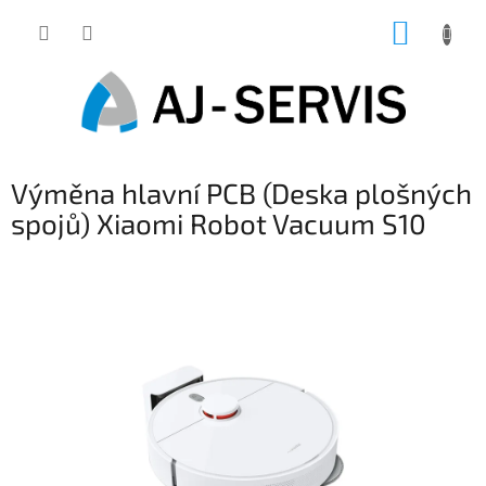
Přejít
NÁKUP
na
obsah
KOŠÍK
Výměna hlavní PCB (Deska plošných
spojů) Xiaomi Robot Vacuum S10