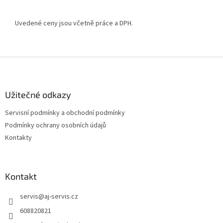
Uvedené ceny jsou včetně práce a DPH.
Z
á
p
a
Užitečné odkazy
t
Servisní podmínky a obchodní podmínky
í
Podmínky ochrany osobních údajů
Kontakty
Kontakt
servis
@
aj-servis.cz
608820821