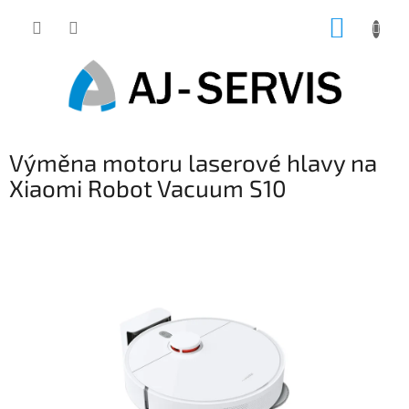
Přejít
NÁKUP
na
obsah
KOŠÍK
Výměna motoru laserové hlavy na
Xiaomi Robot Vacuum S10