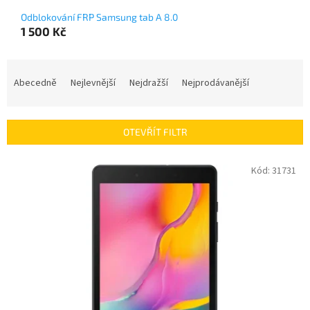
Odblokování FRP Samsung tab A 8.0
1 500 Kč
Ř
a
Abecedně
Nejlevnější
Nejdražší
Nejprodávanější
z
e
n
OTEVŘÍT FILTR
í
p
V
Kód:
31731
r
ý
o
p
d
i
u
s
k
p
t
r
ů
o
d
u