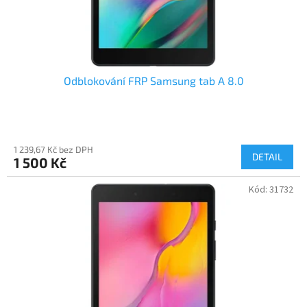
k
t
ů
Odblokování FRP Samsung tab A 8.0
1 239,67 Kč bez DPH
DETAIL
1 500 Kč
Kód:
31732