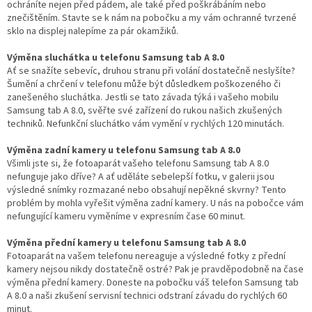
ochráníte nejen před pádem, ale také před poškrábáním nebo
znečištěním. Stavte se k nám na pobočku a my vám ochranné tvrzené
sklo na displej nalepíme za pár okamžiků.
Výměna sluchátka u telefonu Samsung tab A 8.0
Ať se snažíte sebevíc, druhou stranu při volání dostatečně neslyšíte?
Šumění a chrčení v telefonu může být důsledkem poškozeného či
zanešeného sluchátka. Jestli se tato závada týká i vašeho mobilu
Samsung tab A 8.0, svěřte své zařízení do rukou našich zkušených
techniků. Nefunkční sluchátko vám vymění v rychlých 120 minutách.
Výměna zadní kamery u telefonu Samsung tab A 8.0
Všimli jste si, že fotoaparát vašeho telefonu Samsung tab A 8.0
nefunguje jako dříve? A ať uděláte sebelepší fotku, v galerii jsou
výsledné snímky rozmazané nebo obsahují nepěkné skvrny? Tento
problém by mohla vyřešit výměna zadní kamery. U nás na pobočce vám
nefungující kameru vyměníme v expresním čase 60 minut.
Výměna přední kamery u telefonu Samsung tab A 8.0
Fotoaparát na vašem telefonu nereaguje a výsledné fotky z přední
kamery nejsou nikdy dostatečně ostré? Pak je pravděpodobně na čase
výměna přední kamery. Doneste na pobočku váš telefon Samsung tab
A 8.0 a naši zkušení servisní technici odstraní závadu do rychlých 60
minut.