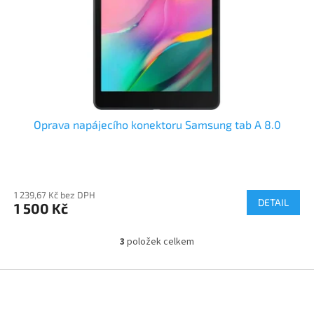
Oprava napájecího konektoru Samsung tab A 8.0
1 239,67 Kč bez DPH
DETAIL
1 500 Kč
3
položek celkem
O
v
l
Z
á
á
d
p
a