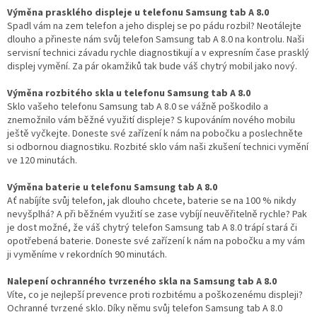
Výměna prasklého displeje u telefonu Samsung tab A 8.0
Spadl vám na zem telefon a jeho displej se po pádu rozbil? Neotálejte
dlouho a přineste nám svůj telefon Samsung tab A 8.0 na kontrolu. Naši
servisní technici závadu rychle diagnostikují a v expresním čase prasklý
displej vymění. Za pár okamžiků tak bude váš chytrý mobil jako nový.
Výměna rozbitého skla u telefonu Samsung tab A 8.0
Sklo vašeho telefonu Samsung tab A 8.0 se vážně poškodilo a
znemožnilo vám běžné využití displeje? S kupováním nového mobilu
ještě vyčkejte. Doneste své zařízení k nám na pobočku a poslechněte
si odbornou diagnostiku. Rozbité sklo vám naši zkušení technici vymění
ve 120 minutách.
Výměna baterie u telefonu Samsung tab A 8.0
Ať nabíjíte svůj telefon, jak dlouho chcete, baterie se na 100 % nikdy
nevyšplhá? A při běžném využití se zase vybíjí neuvěřitelně rychle? Pak
je dost možné, že váš chytrý telefon Samsung tab A 8.0 trápí stará či
opotřebená baterie. Doneste své zařízení k nám na pobočku a my vám
ji vyměníme v rekordních 90 minutách.
Nalepení ochranného tvrzeného skla na Samsung tab A 8.0
Víte, co je nejlepší prevence proti rozbitému a poškozenému displeji?
Ochranné tvrzené sklo. Díky němu svůj telefon Samsung tab A 8.0