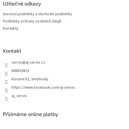
a
Užitečné odkazy
c
t
í
Servisní podmínky a obchodní podmínky
í
p
Podmínky ochrany osobních údajů
r
v
Kontakty
k
y
v
ý
Kontakt
p
i
servis
@
aj-servis.cz
s
608820821
u
Korunní 82, Vinohrady
https://www.facebook.com/aj-servis
aj_servis
Přijímáme online platby