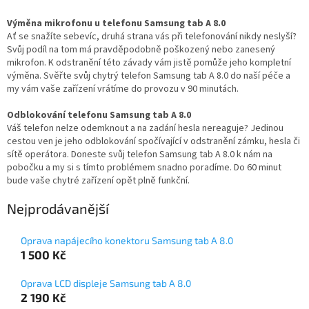
Výměna mikrofonu u telefonu Samsung tab A 8.0
Ať se snažíte sebevíc, druhá strana vás při telefonování nikdy neslyší?
Svůj podíl na tom má pravděpodobně poškozený nebo zanesený
mikrofon. K odstranění této závady vám jistě pomůže jeho kompletní
výměna. Svěřte svůj chytrý telefon Samsung tab A 8.0 do naší péče a
my vám vaše zařízení vrátíme do provozu v 90 minutách.
Odblokování telefonu Samsung tab A 8.0
Váš telefon nelze odemknout a na zadání hesla nereaguje? Jedinou
cestou ven je jeho odblokování spočívající v odstranění zámku, hesla či
sítě operátora. Doneste svůj telefon Samsung tab A 8.0 k nám na
pobočku a my si s tímto problémem snadno poradíme. Do 60 minut
bude vaše chytré zařízení opět plně funkční.
Nejprodávanější
Oprava napájecího konektoru Samsung tab A 8.0
1 500 Kč
Oprava LCD displeje Samsung tab A 8.0
2 190 Kč