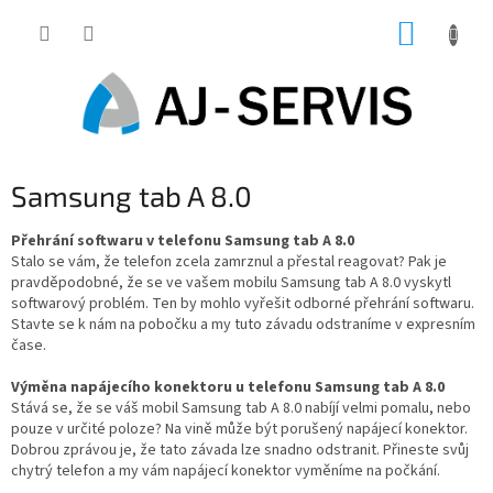
Přejít
NÁKUP
na
obsah
KOŠÍK
Samsung tab A 8.0
Přehrání softwaru v telefonu Samsung tab A 8.0
Stalo se vám, že telefon zcela zamrznul a přestal reagovat? Pak je
pravděpodobné, že se ve vašem mobilu Samsung tab A 8.0 vyskytl
softwarový problém. Ten by mohlo vyřešit odborné přehrání softwaru.
Stavte se k nám na pobočku a my tuto závadu odstraníme v expresním
čase.
Výměna napájecího konektoru u telefonu Samsung tab A 8.0
Stává se, že se váš mobil Samsung tab A 8.0 nabíjí velmi pomalu, nebo
pouze v určité poloze? Na vině může být porušený napájecí konektor.
Dobrou zprávou je, že tato závada lze snadno odstranit. Přineste svůj
chytrý telefon a my vám napájecí konektor vyměníme na počkání.