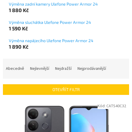
Výměna zadní kamery Ulefone Power Armor 24
1 880 Kč
Výměna sluchátka Ulefone Power Armor 24
1 590 Kč
Výměna napájecího Ulefone Power Armor 24
1 890 Kč
Ř
a
Abecedně
Nejlevnější
Nejdražší
Nejprodávanější
z
e
n
OTEVŘÍT FILTR
í
p
V
Kód:
CATS40C32
r
ý
o
p
d
i
u
s