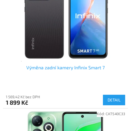
k
p
t
r
ů
o
d
u
k
t
ů
Výměna zadní kamery Infinix Smart 7
1 569,42 Kč bez DPH
DETAIL
1 899 Kč
Kód:
CATS40C33