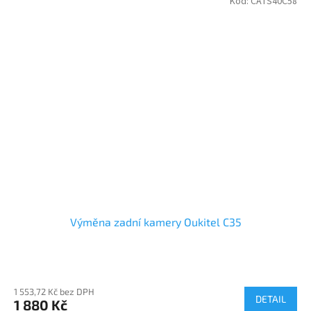
Kód:
CATS40C58
Výměna zadní kamery Oukitel C35
1 553,72 Kč bez DPH
DETAIL
1 880 Kč