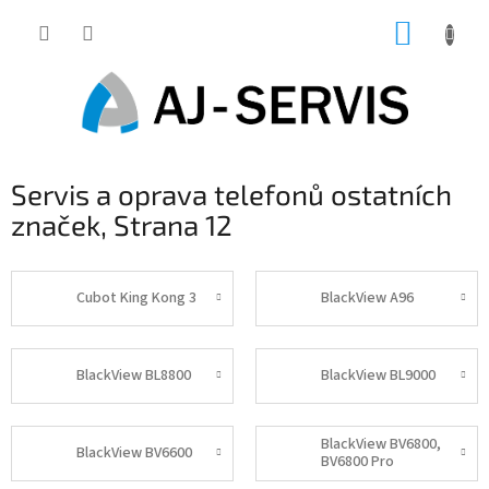
Přejít
NÁKUP
na
obsah
KOŠÍK
Servis a oprava telefonů ostatních
značek
, Strana 12
Cubot King Kong 3
BlackView A96
BlackView BL8800
BlackView BL9000
BlackView BV6800,
BlackView BV6600
BV6800 Pro