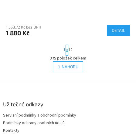
1 553,72 Kč bez DPH
DETAIL
1 880 Kč
S
1
12
t
r
375
položek celkem
O
á
v
NAHORU
n
l
k
á
o
v
Z
d
á
a
á
n
c
p
í
í
a
Užitečné odkazy
p
t
r
Servisní podmínky a obchodní podmínky
í
v
Podmínky ochrany osobních údajů
k
y
Kontakty
v