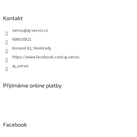
ý
p
i
Kontakt
s
u
servis
@
aj-servis.cz
608820821
Korunní 82, Vinohrady
https://www.facebook.com/aj-servis
aj_servis
Přijímáme online platby
Facebook