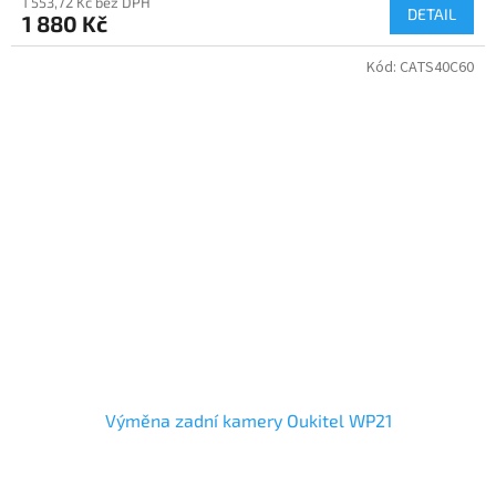
1 553,72 Kč bez DPH
DETAIL
1 880 Kč
Kód:
CATS40C60
Výměna zadní kamery Oukitel WP21