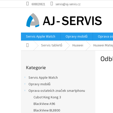
Přejít
608820821
servis@aj-servis.cz
na
obsah
Servis Apple Watch
Opravy mobilů
Oprava os
Domů
Servis tabletů
Huawei
Huawei Mate
P
Odb
o
Přeskočit
s
Kategorie
kategorie
t
r
Servis Apple Watch
a
Opravy mobilů
n
Oprava ostatních značek smartphonu
n
í
Cubot King Kong 3
p
BlackView A96
a
BlackView BL8800