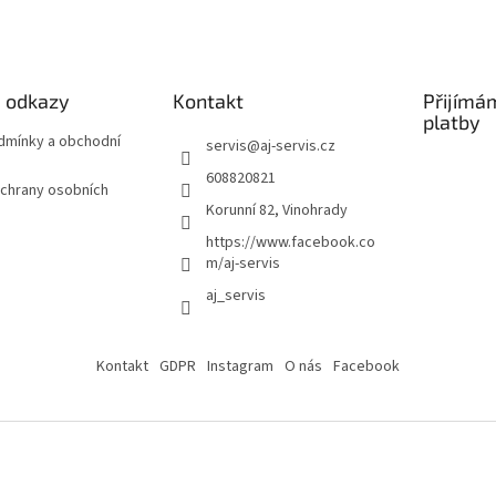
é odkazy
Kontakt
Přijímá
platby
odmínky a obchodní
servis
@
aj-servis.cz
608820821
chrany osobních
Korunní 82, Vinohrady
https://www.facebook.co
m/aj-servis
aj_servis
Kontakt
GDPR
Instagram
O nás
Facebook