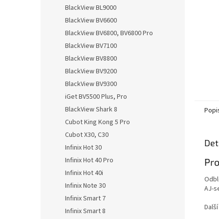
n
BlackView BL9000
e
BlackView BV6600
l
BlackView BV6800, BV6800 Pro
BlackView BV7100
BlackView BV8800
BlackView BV9200
BlackView BV9300
iGet BV5500 Plus, Pro
BlackView Shark 8
Popi
Cubot King Kong 5 Pro
Cubot X30, C30
Det
Infinix Hot 30
Infinix Hot 40 Pro
Pro
Infinix Hot 40i
Odbl
Infinix Note 30
AJ-s
Infinix Smart 7
Dalš
Infinix Smart 8