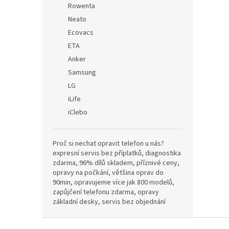
Rowenta
Neato
Ecovacs
ETA
Anker
Samsung
LG
iLife
iClebo
Proč si nechat opravit telefon u nás?
expresní servis bez příplatků, diagnostika
zdarma, 96% dílů skladem, příznivé ceny,
opravy na počkání, většina oprav do
90min, opravujeme více jak 800 modelů,
zapůjčení telefonu zdarma, opravy
základní desky, servis bez objednání
Z