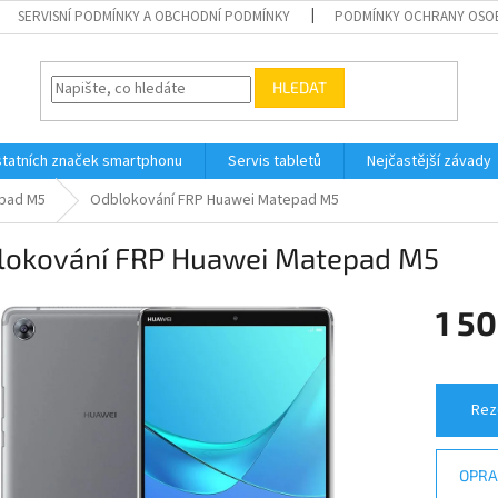
SERVISNÍ PODMÍNKY A OBCHODNÍ PODMÍNKY
PODMÍNKY OCHRANY OSO
HLEDAT
tatních značek smartphonu
Servis tabletů
Nejčastější závady
pad M5
Odblokování FRP Huawei Matepad M5
lokování FRP Huawei Matepad M5
1 50
Měrná
cena:
Rez
OPRA