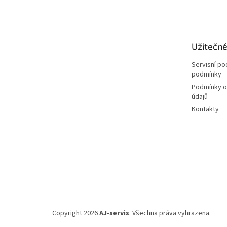
á
p
a
t
Užitečn
í
Servisní p
podmínky
Podmínky o
údajů
Kontakty
Copyright 2026
AJ-servis
. Všechna práva vyhrazena.