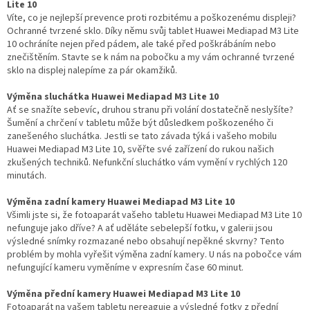
Lite 10
Víte, co je nejlepší prevence proti rozbitému a poškozenému displeji?
Ochranné tvrzené sklo. Díky němu svůj tablet Huawei Mediapad M3 Lite
10 ochráníte nejen před pádem, ale také před poškrábáním nebo
znečištěním. Stavte se k nám na pobočku a my vám ochranné tvrzené
sklo na displej nalepíme za pár okamžiků.
Výměna sluchátka Huawei Mediapad M3 Lite 10
Ať se snažíte sebevíc, druhou stranu při volání dostatečně neslyšíte?
Šumění a chrčení v tabletu může být důsledkem poškozeného či
zanešeného sluchátka. Jestli se tato závada týká i vašeho mobilu
Huawei Mediapad M3 Lite 10, svěřte své zařízení do rukou našich
zkušených techniků. Nefunkční sluchátko vám vymění v rychlých 120
minutách.
Výměna zadní kamery Huawei Mediapad M3 Lite 10
Všimli jste si, že fotoaparát vašeho tabletu Huawei Mediapad M3 Lite 10
nefunguje jako dříve? A ať uděláte sebelepší fotku, v galerii jsou
výsledné snímky rozmazané nebo obsahují nepěkné skvrny? Tento
problém by mohla vyřešit výměna zadní kamery. U nás na pobočce vám
nefungující kameru vyměníme v expresním čase 60 minut.
Výměna přední kamery Huawei Mediapad M3 Lite 10
Fotoaparát na vašem tabletu nereaguje a výsledné fotky z přední