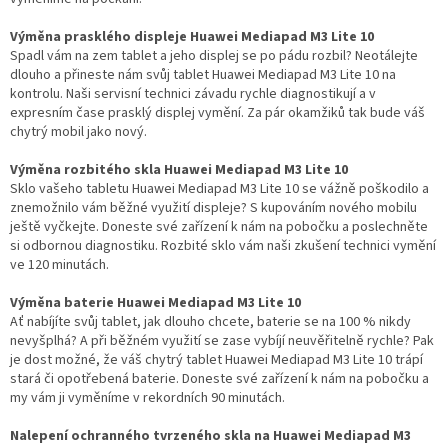
Výměna prasklého displeje Huawei Mediapad M3 Lite 10
Spadl vám na zem tablet a jeho displej se po pádu rozbil? Neotálejte
dlouho a přineste nám svůj tablet Huawei Mediapad M3 Lite 10 na
kontrolu. Naši servisní technici závadu rychle diagnostikují a v
expresním čase prasklý displej vymění. Za pár okamžiků tak bude váš
chytrý mobil jako nový.
Výměna rozbitého skla Huawei Mediapad M3 Lite 10
Sklo vašeho tabletu Huawei Mediapad M3 Lite 10 se vážně poškodilo a
znemožnilo vám běžné využití displeje? S kupováním nového mobilu
ještě vyčkejte. Doneste své zařízení k nám na pobočku a poslechněte
si odbornou diagnostiku. Rozbité sklo vám naši zkušení technici vymění
ve 120 minutách.
Výměna baterie Huawei Mediapad M3 Lite 10
Ať nabíjíte svůj tablet, jak dlouho chcete, baterie se na 100 % nikdy
nevyšplhá? A při běžném využití se zase vybíjí neuvěřitelně rychle? Pak
je dost možné, že váš chytrý tablet Huawei Mediapad M3 Lite 10 trápí
stará či opotřebená baterie. Doneste své zařízení k nám na pobočku a
my vám ji vyměníme v rekordních 90 minutách.
Nalepení ochranného tvrzeného skla na Huawei Mediapad M3