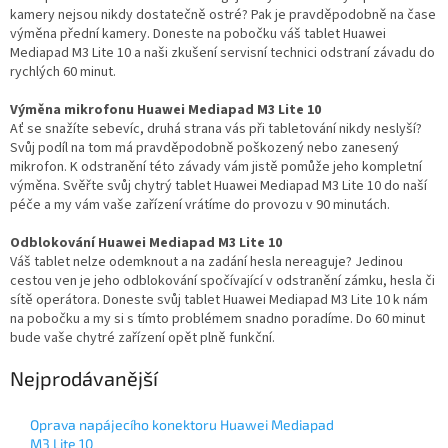
kamery nejsou nikdy dostatečně ostré? Pak je pravděpodobně na čase
výměna přední kamery. Doneste na pobočku váš tablet Huawei
Mediapad M3 Lite 10 a naši zkušení servisní technici odstraní závadu do
rychlých 60 minut.
Výměna mikrofonu Huawei Mediapad M3 Lite 10
Ať se snažíte sebevíc, druhá strana vás při tabletování nikdy neslyší?
Svůj podíl na tom má pravděpodobně poškozený nebo zanesený
mikrofon. K odstranění této závady vám jistě pomůže jeho kompletní
výměna. Svěřte svůj chytrý tablet Huawei Mediapad M3 Lite 10 do naší
péče a my vám vaše zařízení vrátíme do provozu v 90 minutách.
Odblokování Huawei Mediapad M3 Lite 10
Váš tablet nelze odemknout a na zadání hesla nereaguje? Jedinou
cestou ven je jeho odblokování spočívající v odstranění zámku, hesla či
sítě operátora. Doneste svůj tablet Huawei Mediapad M3 Lite 10 k nám
na pobočku a my si s tímto problémem snadno poradíme. Do 60 minut
bude vaše chytré zařízení opět plně funkční.
Nejprodávanější
Oprava napájecího konektoru Huawei Mediapad
M3 Lite 10