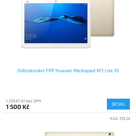
k
p
t
r
ů
o
d
u
k
t
ů
Odblokování FRP Huawei Mediapad M3 Lite 10
1 239,67 Kč bez DPH
DETAIL
1 500 Kč
Kód:
29124