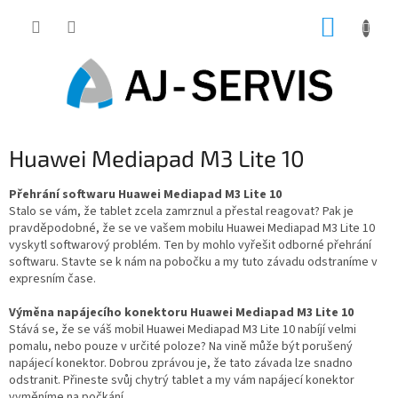
Přejít
NÁKUP
na
obsah
KOŠÍK
Huawei Mediapad M3 Lite 10
Přehrání softwaru Huawei Mediapad M3 Lite 10
Stalo se vám, že tablet zcela zamrznul a přestal reagovat? Pak je
pravděpodobné, že se ve vašem mobilu Huawei Mediapad M3 Lite 10
vyskytl softwarový problém. Ten by mohlo vyřešit odborné přehrání
softwaru. Stavte se k nám na pobočku a my tuto závadu odstraníme v
expresním čase.
Výměna napájecího konektoru Huawei Mediapad M3 Lite 10
Stává se, že se váš mobil Huawei Mediapad M3 Lite 10 nabíjí velmi
pomalu, nebo pouze v určité poloze? Na vině může být porušený
napájecí konektor. Dobrou zprávou je, že tato závada lze snadno
odstranit. Přineste svůj chytrý tablet a my vám napájecí konektor
vyměníme na počkání.