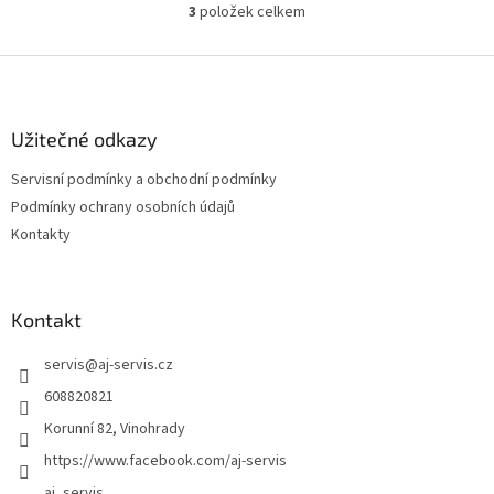
3
položek celkem
O
v
l
Z
á
á
d
p
a
a
Užitečné odkazy
c
t
í
Servisní podmínky a obchodní podmínky
í
p
Podmínky ochrany osobních údajů
r
v
Kontakty
k
y
v
ý
Kontakt
p
i
servis
@
aj-servis.cz
s
608820821
u
Korunní 82, Vinohrady
https://www.facebook.com/aj-servis
aj_servis