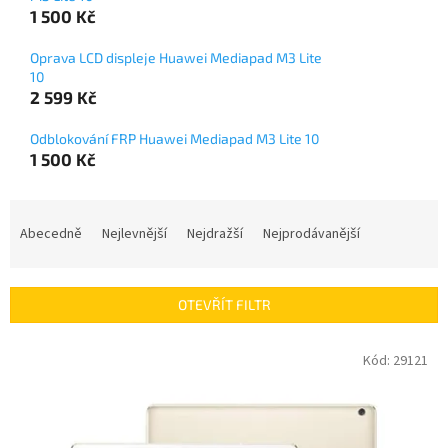
1 500 Kč
Oprava LCD displeje Huawei Mediapad M3 Lite
10
2 599 Kč
Odblokování FRP Huawei Mediapad M3 Lite 10
1 500 Kč
Ř
a
Abecedně
Nejlevnější
Nejdražší
Nejprodávanější
z
e
n
OTEVŘÍT FILTR
í
p
V
Kód:
29121
r
ý
o
p
d
i
u
s