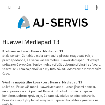
Přejít
NÁKUP
na
obsah
KOŠÍK
Huawei Mediapad T3
Přehrání softwaru Huawei Mediapad T3
Stalo se vám, že tablet zcela zamrznul a přestal reagovat? Pak je
pravděpodobné, že se ve vašem mobilu Huawei Mediapad T3 vyskytl
softwarový problém. Ten by mohlo vyřešit odborné přehrání softwaru.
Stavte se k nám na pobočku a my tuto závadu odstraníme v expresním
čase.
Výměna napájecího konektoru Huawei Mediapad T3
Stává se, že se váš mobil Huawei Mediapad T3 nabíjí velmi pomalu,
nebo pouze v určité poloze? Na vině může být porušený napájecí
konektor. Dobrou zprávou je, že tato závada lze snadno odstranit.
Přineste svůj chytrý tablet a my vám napájecí konektor vyměníme na
počkání.