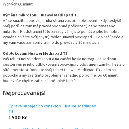
rychlých 60 minut.
Výměna mikrofonu Huawei Mediapad T3
Ať se snažíte sebevíc, druhá strana vás při tabletování nikdy neslyší?
Svůj podíl na tom má pravděpodobně poškozený nebo zanesený
mikrofon. K odstranění této závady vám jistě pomůže jeho kompletní
výměna. Svěřte svůj chytrý tablet Huawei Mediapad T3 do naší péče a
my vám vaše zařízení vrátíme do provozu v 90 minutách.
Odblokování Huawei Mediapad T3
Váš tablet nelze odemknout a na zadání hesla nereaguje? Jedinou
cestou ven je jeho odblokování spočívající v odstranění zámku, hesla či
sítě operátora. Doneste svůj tablet Huawei Mediapad T3 k nám na
pobočku a my si s tímto problémem snadno poradíme. Do 60 minut
bude vaše chytré zařízení opět plně funkční.
Nejprodávanější
Oprava napájecího konektoru Huawei Mediapad
T3
1 500 Kč