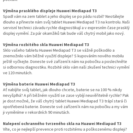
Výměna prasklého displeje Huawei Mediapad T3
Spadl vám na zem tablet a jeho displej se po pádu rozbil? Neotálejte
dlouho a přineste nám svůj tablet Huawei Mediapad T3 na kontrolu. Naši
servisní technici závadu rychle diagnostikují a v expresním čase prasklý
displej vymění. Za pár okamžiků tak bude váš chytrý mobil jako nový.
Výměna rozbitého skla Huawei Mediapad T3
Sklo vašeho tabletu Huawei Mediapad T3 se vážně poškodilo a
znemožnilo vám běžné využití displeje? S kupováním nového mobilu
ještě vyčkejte. Doneste své zařízení k nám na pobočku a poslechněte
si odbornou diagnostiku. Rozbité sklo vám naši zkušení technici vymění
ve 120 minutách.
Výměna baterie Huawei Mediapad T3
Ať nabíjíte svůj tablet, jak dlouho chcete, baterie se na 100 % nikdy
nevyšplhá? A při běžném využití se zase vybíjí neuvěřitelně rychle? Pak
je dost možné, že váš chytrý tablet Huawei Mediapad T3 trápí stará či
opotřebená baterie. Doneste své zařízení k nám na pobočku a my vám
ji vyměníme v rekordních 90 minutách.
Nalepení ochranného tvrzeného skla na Huawei Mediapad T3
Víte, co je nejlepší prevence proti rozbitému a poškozenému displeji?