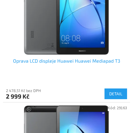
Oprava LCD displeje Huawei Huawei Mediapad T3
2 478,51 Kč bez DPH
DETAIL
2 999 Kč
Kód:
29163