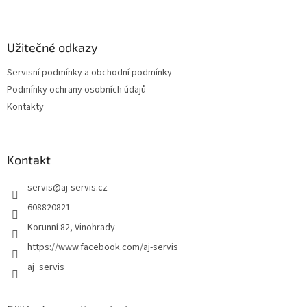
Z
á
á
d
p
a
a
Užitečné odkazy
c
t
í
Servisní podmínky a obchodní podmínky
í
p
Podmínky ochrany osobních údajů
r
v
Kontakty
k
y
v
ý
Kontakt
p
i
servis
@
aj-servis.cz
s
608820821
u
Korunní 82, Vinohrady
https://www.facebook.com/aj-servis
aj_servis