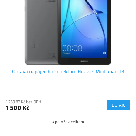
Oprava napájecího konektoru Huawei Mediapad T3
1 239,67 Kč bez DPH
DETAIL
1 500 Kč
3
položek celkem
O
v
l