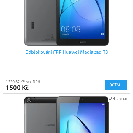
o
d
u
k
t
ů
Odblokování FRP Huawei Mediapad T3
1 239,67 Kč bez DPH
DETAIL
1 500 Kč
Kód:
29160