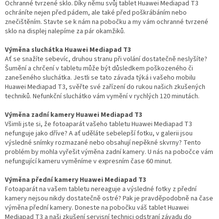
Ochranné tvrzené sklo. Díky němu svůj tablet Huawei Mediapad T3
ochráníte nejen před pádem, ale také před poškrábáním nebo
znečištěním. Stavte se k nám na pobočku a my vám ochranné tvrzené
sklo na displej nalepíme za pár okamžiků.
Výměna sluchátka Huawei Mediapad T3
Ať se snažíte sebevíc, druhou stranu při volání dostatečně neslyšíte?
Šumění a chrčení v tabletu může být důsledkem poškozeného či
zanešeného sluchátka. Jestli se tato závada týká i vašeho mobilu
Huawei Mediapad T3, svěřte své zařízení do rukou našich zkušených
techniků. Nefunkční sluchátko vám vymění v rychlých 120 minutách.
Výměna zadní kamery Huawei Mediapad T3
Všimli jste si, že fotoaparát vašeho tabletu Huawei Mediapad T3
nefunguje jako dříve? A ať uděláte sebelepší fotku, v galerii jsou
výsledné snímky rozmazané nebo obsahují nepěkné skvrny? Tento
problém by mohla vyřešit výměna zadní kamery. U nás na pobočce vám
nefungující kameru vyměníme v expresním čase 60 minut.
Výměna přední kamery Huawei Mediapad T3
Fotoaparát na vašem tabletu nereaguje a výsledné fotky z přední
kamery nejsou nikdy dostatečně ostré? Pak je pravděpodobně na čase
výměna přední kamery. Doneste na pobočku váš tablet Huawei
Mediapad T3 a naši zkušení servisní technici odstraní závadu do