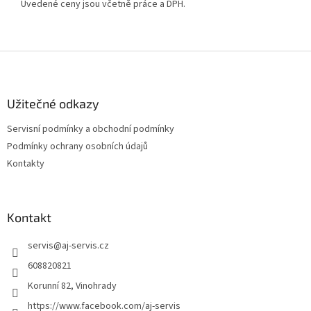
Uvedené ceny jsou včetně práce a DPH.
Z
á
p
a
Užitečné odkazy
t
Servisní podmínky a obchodní podmínky
í
Podmínky ochrany osobních údajů
Kontakty
Kontakt
servis
@
aj-servis.cz
608820821
Korunní 82, Vinohrady
https://www.facebook.com/aj-servis