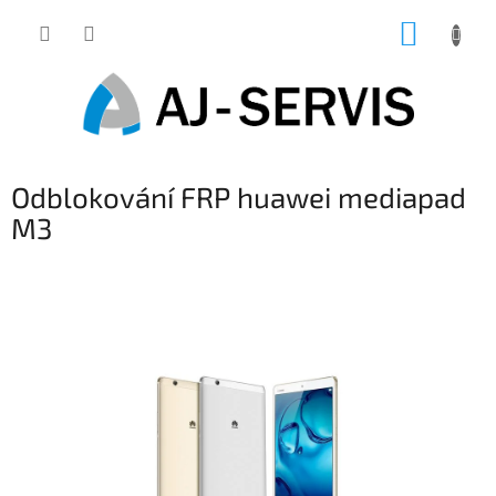
Přejít
NÁKUP
na
obsah
KOŠÍK
Odblokování FRP huawei mediapad
M3