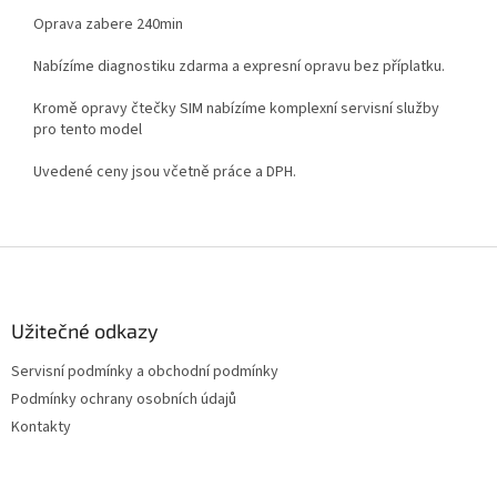
Oprava zabere 240min
Nabízíme diagnostiku zdarma a expresní opravu bez příplatku.
Kromě opravy čtečky SIM nabízíme komplexní servisní služby
pro tento model
Uvedené ceny jsou včetně práce a DPH.
Z
á
p
a
Užitečné odkazy
t
Servisní podmínky a obchodní podmínky
í
Podmínky ochrany osobních údajů
Kontakty