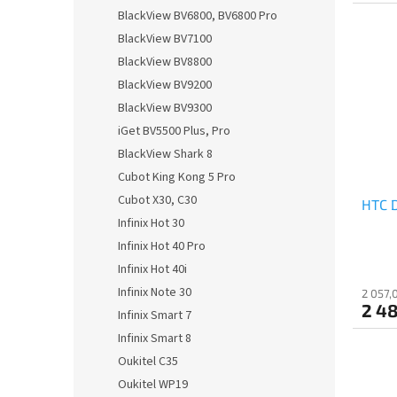
BlackView BV6800, BV6800 Pro
BlackView BV7100
BlackView BV8800
BlackView BV9200
BlackView BV9300
iGet BV5500 Plus, Pro
BlackView Shark 8
Cubot King Kong 5 Pro
Cubot X30, C30
HTC D
Infinix Hot 30
Infinix Hot 40 Pro
Infinix Hot 40i
Infinix Note 30
2 057,
2 48
Infinix Smart 7
Infinix Smart 8
Oukitel C35
Oukitel WP19