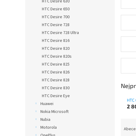
HTC Desire 630
HTC Desire 650
HTC Desire 700
HTC Desire 728
HTC Desire 728 Ultra
HTC Desire 816
HTC Desire 820
HTC Desire 820s
HTC Desire 825
HTC Desire 826
HTC Desire 828
Nejpr
HTC Desire 830
HTC Desire Eye
HTC 
Huawei
2 8
Nokia Microsoft
Nubia
Ř
Motorola
a
Abece
z
OnePlus