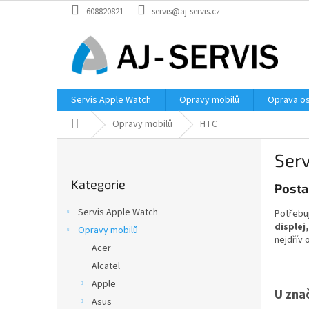
Přejít
608820821
servis@aj-servis.cz
na
obsah
Servis Apple Watch
Opravy mobilů
Oprava os
Domů
Opravy mobilů
HTC
P
Serv
o
Přeskočit
s
Kategorie
kategorie
Posta
t
r
Servis Apple Watch
Potřebuj
a
displej,
Opravy mobilů
n
nejdřív 
Acer
n
í
Alcatel
p
Apple
U zna
a
Asus