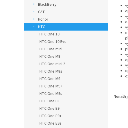
n
BlackBerry
v
e
o
CAT
l
v
Honor
o
HTC
v
o
HTC One 10
p
HTC One 10 Evo
v
HTC One mini
p
v
HTC One M8
o
HTC One mini 2
v
o
HTC One M8s
o
HTC One M9
HTC One M9+
HTC One M9s
Nenašli 
HTC One E8
HTC One E9
HTC One E9+
HTC One E9s