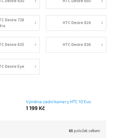
TC Desire 630
HTC Desire 650
TC Desire 728
HTC Desire 816
tra
TC Desire 825
HTC Desire 826
TC Desire Eye
Výměna zadní kamery HTC 10 Evo
1 199 Kč
65
položek celkem