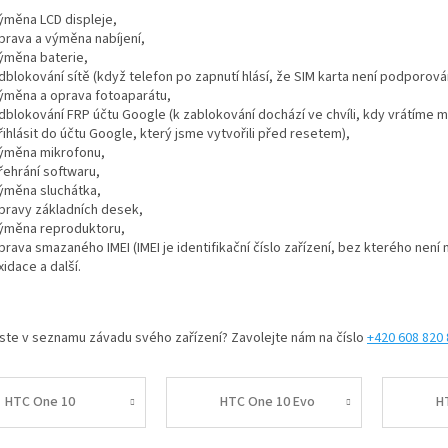
ýměna LCD displeje,
prava a výměna nabíjení,
ýměna baterie,
dblokování sítě (když telefon po zapnutí hlásí, že SIM karta není podporová
ýměna a oprava fotoaparátu,
dblokování FRP účtu Google (k zablokování dochází ve chvíli, kdy vrátíme 
řihlásit do účtu Google, který jsme vytvořili před resetem),
ýměna mikrofonu,
řehrání softwaru,
ýměna sluchátka,
pravy základních desek,
ýměna reproduktoru,
prava smazaného IMEI (IMEI je identifikační číslo zařízení, bez kterého nen
xidace
a další.
jste v seznamu závadu svého zařízení? Zavolejte nám na číslo
+420 608 820
HTC One 10
HTC One 10 Evo
H