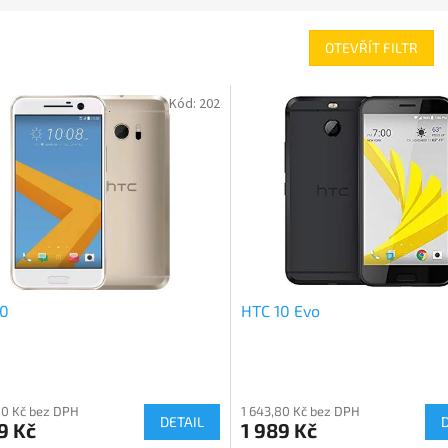
OTEVŘÍT FILTR
Kód:
202
10
HTC 10 Evo
80 Kč bez DPH
1 643,80 Kč bez DPH
DETAIL
9 Kč
1 989 Kč