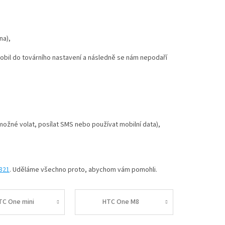
na),
mobil do továrního nastavení a následně se nám nepodaří
í možné volat, posílat SMS nebo používat mobilní data),
 821
. Uděláme všechno proto, abychom vám pomohli.
TC One mini
HTC One M8