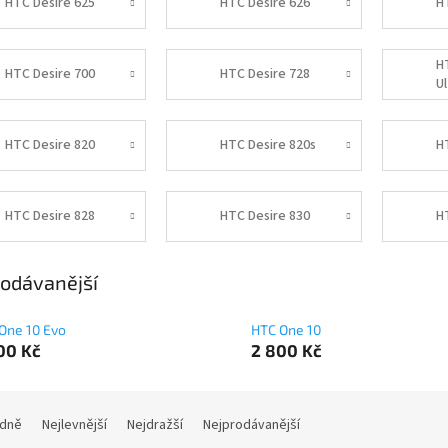
HTC Desire 625
HTC Desire 626
H
H
HTC Desire 700
HTC Desire 728
Ul
HTC Desire 820
HTC Desire 820s
H
HTC Desire 828
HTC Desire 830
H
odávanější
One 10 Evo
HTC One 10
00 Kč
2 800 Kč
dně
Nejlevnější
Nejdražší
Nejprodávanější