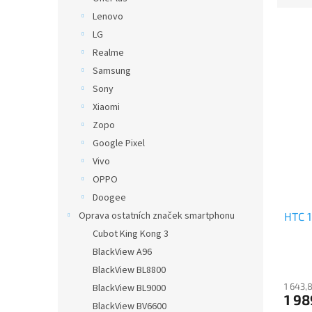
e
Lenovo
n
LG
í
Realme
p
V
Samsung
r
ý
o
Sony
p
d
Xiaomi
i
u
Zopo
s
k
p
Google Pixel
t
r
Vivo
ů
o
OPPO
d
Doogee
u
Oprava ostatních značek smartphonu
HTC 
k
t
Cubot King Kong 3
ů
BlackView A96
BlackView BL8800
1 643,
BlackView BL9000
1 98
BlackView BV6600