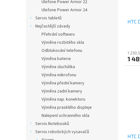
Ulefone Power Armor 22
Ulefone Power Armor 24
Servis tabletů
HTC D
Nejčastější závady
Přehrání softwaru
Výměna rozbitého skla
Odblokování telefonu
1 230,
1 48
Výměna baterie
Výměna sluchátka
Výměna mikrofonu
Výměna přední kamery
Výměna zadní kamery
Výměna nap. konektoru
Výměna prasklého displeje
Nalepení ochranného skla
Servis Notebooků
Servis robotických vysavačů
HTC D