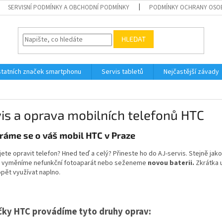
SERVISNÍ PODMÍNKY A OBCHODNÍ PODMÍNKY
PODMÍNKY OCHRANY OSO
HLEDAT
tatních značek smartphonu
Servis tabletů
Nejčastější závady
is a oprava mobilních telefonů HTC
ráme se o váš mobil HTC v Praze
ete opravit telefon? Hned teď a celý? Přineste ho do AJ-servis. Stejně jak
vyměníme nefunkční fotoaparát nebo seženeme
novou baterii.
Zkrátka 
opět využívat naplno.
čky HTC provádíme tyto druhy oprav: