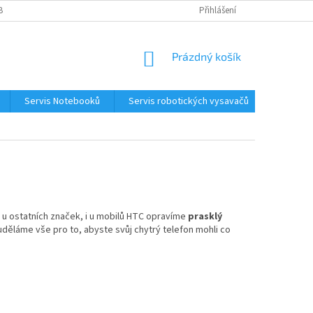
BNÍCH ÚDAJŮ
KONTAKTY
Přihlášení
NÁKUPNÍ
Prázdný košík
KOŠÍK
Servis Notebooků
Servis robotických vysavačů
Kontakt
o u ostatních značek, i u mobilů HTC opravíme
prasklý
uděláme vše pro to, abyste svůj chytrý telefon mohli co