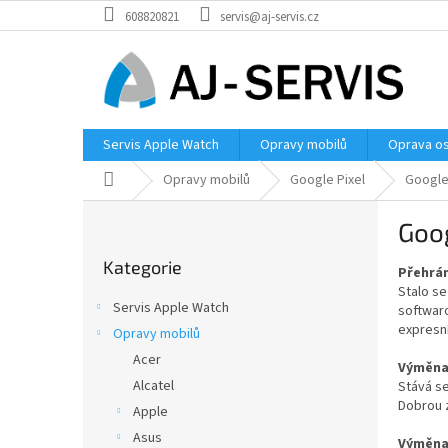
Přejít
608820821
servis@aj-servis.cz
na
obsah
Servis Apple Watch
Opravy mobilů
Oprava os
Domů
Opravy mobilů
Google Pixel
Google 
P
Goog
o
Přeskočit
s
Kategorie
kategorie
Přehrán
t
Stalo se
r
Servis Apple Watch
softwar
a
expresn
Opravy mobilů
n
Acer
n
Výměna 
í
Alcatel
Stává se
Dobrou z
p
Apple
a
Asus
Výměna 