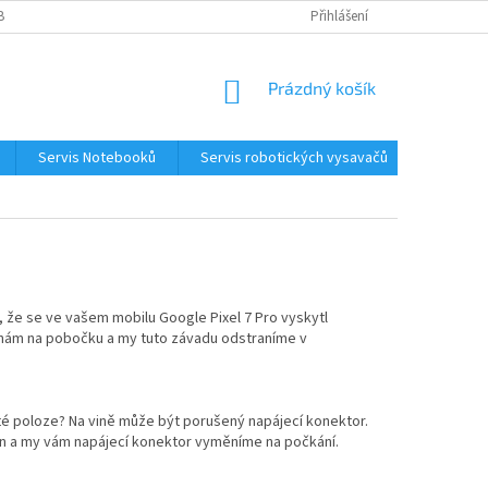
BNÍCH ÚDAJŮ
KONTAKTY
Přihlášení
NÁKUPNÍ
Prázdný košík
KOŠÍK
Servis Notebooků
Servis robotických vysavačů
Kontakt
 že se ve vašem mobilu Google Pixel 7 Pro vyskytl
 nám na pobočku a my tuto závadu odstraníme v
ité poloze? Na vině může být porušený napájecí konektor.
fon a my vám napájecí konektor vyměníme na počkání.