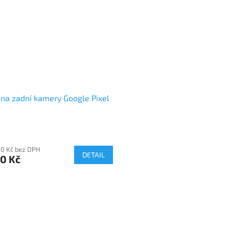
a zadní kamery Google Pixel
50 Kč bez DPH
DETAIL
0 Kč
O
v
l
á
d