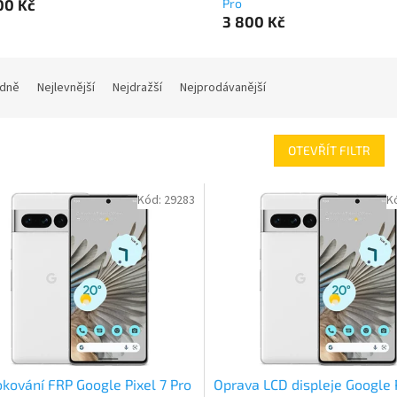
00 Kč
Pro
3 800 Kč
dně
Nejlevnější
Nejdražší
Nejprodávanější
OTEVŘÍT FILTR
Kód:
29283
K
kování FRP Google Pixel 7 Pro
Oprava LCD displeje Google P