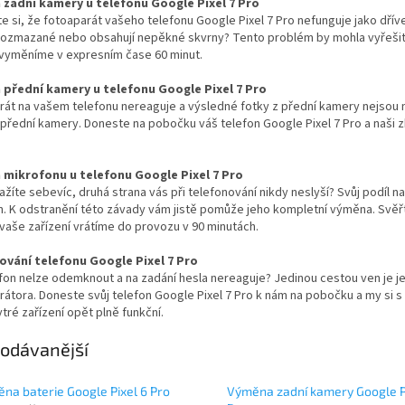
zadní kamery u telefonu Google Pixel 7 Pro
ste si, že fotoaparát vašeho telefonu Google Pixel 7 Pro nefunguje jako dřív
rozmazané nebo obsahují nepěkné skvrny? Tento problém by mohla vyřešit
vyměníme v expresním čase 60 minut.
přední kamery u telefonu Google Pixel 7 Pro
rát na vašem telefonu nereaguje a výsledné fotky z přední kamery nejsou
řední kamery. Doneste na pobočku váš telefon Google Pixel 7 Pro a naši zk
mikrofonu u telefonu Google Pixel 7 Pro
ažíte sebevíc, druhá strana vás při telefonování nikdy neslyší? Svůj po
. K odstranění této závady vám jistě pomůže jeho kompletní výměna. Svěřte
aše zařízení vrátíme do provozu v 90 minutách.
vání telefonu Google Pixel 7 Pro
fon nelze odemknout a na zadání hesla nereaguje? Jedinou cestou ven je je
rátora. Doneste svůj telefon Google Pixel 7 Pro k nám na pobočku a my si
tré zařízení opět plně funkční.
odávanější
na baterie Google Pixel 6 Pro
Výměna zadní kamery Google P