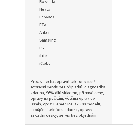
Rowenta
Neato
Ecovacs
ETA
Anker
Samsung
LG
iLife
iClebo
Proč si nechat opravit telefon u nás?
expresní servis bez příplatků, diagnostika
zdarma, 96% dílů skladem, příznivé ceny,
opravy na počkání, většina oprav do
90min, opravujeme více jak 800 modelů,
zapůjčení telefonu zdarma, opravy
základní desky, servis bez objednání
Z