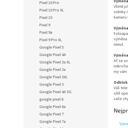
Výměna 
Pixel 10 Pro
Všimli j
Pixel 10 Pro XL
snímky 
kameru 
Pixel 10
Pixel 9
Výměna 
Pixel 9a
Fotoapa
výměna p
Pixel 9 Pro XL
minut.
Google Pixel 5
Google Pixel 4A
Výměna 
Ať se sn
Google Pixel 3a XL
mikrofon
Google Pixel 3a
my vám v
Google Pixel 3XL
Odbloko
Google Pixel 3
Váš tele
Google Pixel 4A 5G
sítě ope
vaše chy
google pixel 6
Google Pixel 6a
Nejpr
Google Pixel 7
Google Pixel 7a
Výmě