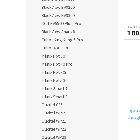
t
BlackView BV9200
ů
BlackView BV9300
iGet BV5500 Plus, Pro
1 487,
BlackView Shark 8
1 80
Cubot King Kong 5 Pro
Cubot X30, C30
Infinix Hot 30
Infinix Hot 40 Pro
Infinix Hot 40i
Infinix Note 30
Infinix Smart 7
Infinix Smart 8
Oukitel C35
Oprav
Oukitel WP19
Googl
Oukitel WP21
Oukitel WP22
Oukitel WP23