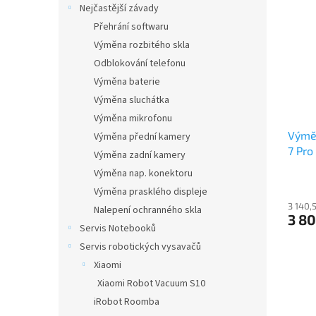
Nejčastější závady
Přehrání softwaru
Výměna rozbitého skla
Odblokování telefonu
Výměna baterie
Výměna sluchátka
Výměna mikrofonu
Výměn
Výměna přední kamery
7 Pro
Výměna zadní kamery
Výměna nap. konektoru
Výměna prasklého displeje
3 140,
Nalepení ochranného skla
3 80
Servis Notebooků
Servis robotických vysavačů
Xiaomi
Xiaomi Robot Vacuum S10
iRobot Roomba