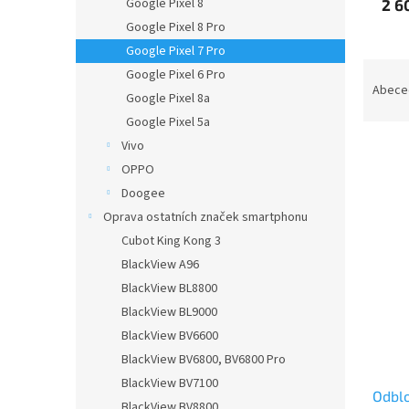
Google Pixel 8
2 6
Google Pixel 8 Pro
Google Pixel 7 Pro
Ř
Google Pixel 6 Pro
a
Abece
Google Pixel 8a
z
Google Pixel 5a
e
Vivo
n
í
OPPO
p
Doogee
V
r
ý
Oprava ostatních značek smartphonu
o
p
Cubot King Kong 3
d
i
BlackView A96
u
s
k
BlackView BL8800
p
t
BlackView BL9000
r
ů
BlackView BV6600
o
d
BlackView BV6800, BV6800 Pro
u
BlackView BV7100
Odblo
k
BlackView BV8800