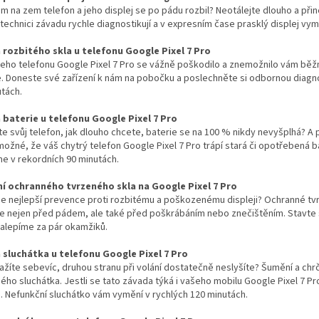
m na zem telefon a jeho displej se po pádu rozbil? Neotálejte dlouho a přin
 technici závadu rychle diagnostikují a v expresním čase prasklý displej vy
rozbitého skla u telefonu Google Pixel 7 Pro
eho telefonu Google Pixel 7 Pro se vážně poškodilo a znemožnilo vám běžn
. Doneste své zařízení k nám na pobočku a poslechněte si odbornou diagno
tách.
baterie u telefonu Google Pixel 7 Pro
íte svůj telefon, jak dlouho chcete, baterie se na 100 % nikdy nevyšplhá? A 
možné, že váš chytrý telefon Google Pixel 7 Pro trápí stará či opotřebená 
e v rekordních 90 minutách.
í ochranného tvrzeného skla na Google Pixel 7 Pro
 je nejlepší prevence proti rozbitému a poškozenému displeji? Ochranné tvr
te nejen před pádem, ale také před poškrábáním nebo znečištěním. Stavte
nalepíme za pár okamžiků.
sluchátka u telefonu Google Pixel 7 Pro
ažíte sebevíc, druhou stranu při volání dostatečně neslyšíte? Šumění a c
ho sluchátka. Jestli se tato závada týká i vašeho mobilu Google Pixel 7 Pr
. Nefunkční sluchátko vám vymění v rychlých 120 minutách.