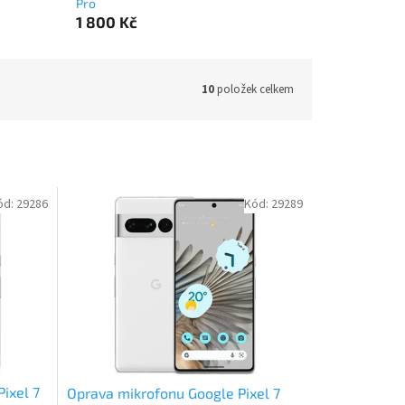
Pro
1 800 Kč
10
položek celkem
ód:
29286
Kód:
29289
ixel 7
Oprava mikrofonu Google Pixel 7