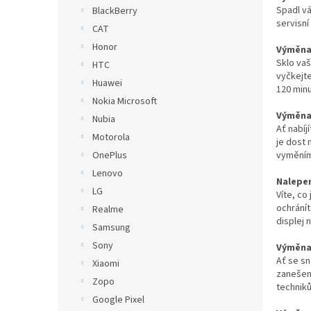
n
Spadl vá
BlackBerry
e
servisní
CAT
l
Honor
Výměna 
Sklo vaš
HTC
vyčkejte
Huawei
120 minu
Nokia Microsoft
Výměna 
Nubia
Ať nabíj
Motorola
je dost 
vyměním
OnePlus
Lenovo
Nalepen
LG
Víte, co
ochrání
Realme
displej 
Samsung
Sony
Výměna 
Ať se sn
Xiaomi
zanešené
Zopo
techniků
Google Pixel