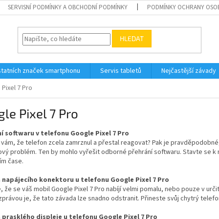
SERVISNÍ PODMÍNKY A OBCHODNÍ PODMÍNKY
PODMÍNKY OCHRANY OSO
HLEDAT
tatních značek smartphonu
Servis tabletů
Nejčastější závady
Pixel 7 Pro
le Pixel 7 Pro
í softwaru v telefonu Google Pixel 7 Pro
 vám, že telefon zcela zamrznul a přestal reagovat? Pak je pravděpodobné,
ový problém. Ten by mohlo vyřešit odborné přehrání softwaru. Stavte se k
ím čase.
napájecího konektoru u telefonu Google Pixel 7 Pro
, že se váš mobil Google Pixel 7 Pro nabíjí velmi pomalu, nebo pouze v urč
právou je, že tato závada lze snadno odstranit. Přineste svůj chytrý tele
prasklého displeje u telefonu Google Pixel 7 Pro