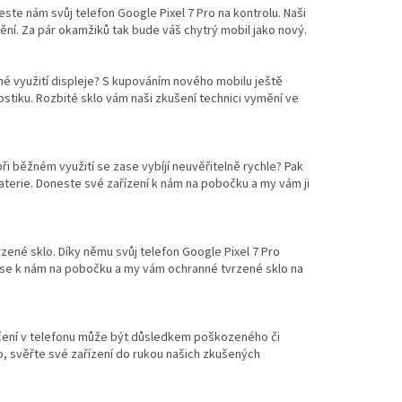
este nám svůj telefon Google Pixel 7 Pro na kontrolu. Naši
mění. Za pár okamžiků tak bude váš chytrý mobil jako nový.
é využití displeje? S kupováním nového mobilu ještě
stiku. Rozbité sklo vám naši zkušení technici vymění ve
při běžném využití se zase vybíjí neuvěřitelně rychle? Pak
baterie. Doneste své zařízení k nám na pobočku a my vám ji
zené sklo. Díky němu svůj telefon Google Pixel 7 Pro
 se k nám na pobočku a my vám ochranné tvrzené sklo na
hrčení v telefonu může být důsledkem poškozeného či
o, svěřte své zařízení do rukou našich zkušených