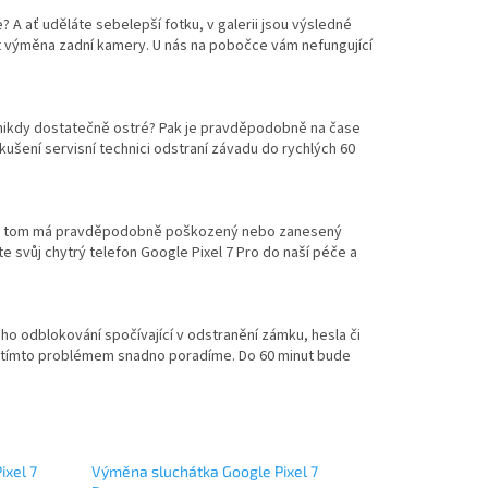
e? A ať uděláte sebelepší fotku, v galerii jsou výsledné
 výměna zadní kamery. U nás na pobočce vám nefungující
 nikdy dostatečně ostré? Pak je pravděpodobně na čase
ušení servisní technici odstraní závadu do rychlých 60
díl na tom má pravděpodobně poškozený nebo zanesený
 svůj chytrý telefon Google Pixel 7 Pro do naší péče a
ho odblokování spočívající v odstranění zámku, hesla či
 s tímto problémem snadno poradíme. Do 60 minut bude
ixel 7
Výměna sluchátka Google Pixel 7