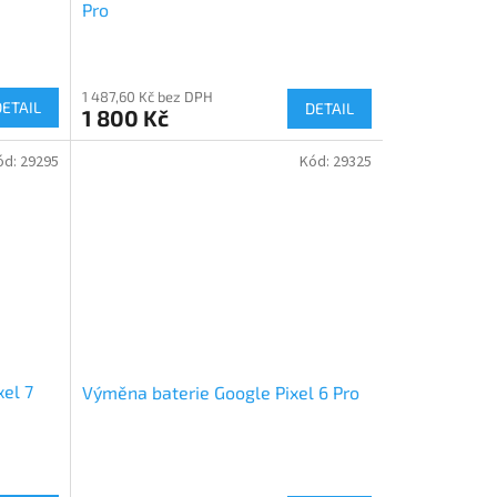
Pro
1 487,60 Kč bez DPH
DETAIL
DETAIL
1 800 Kč
ód:
29295
Kód:
29325
xel 7
Výměna baterie Google Pixel 6 Pro