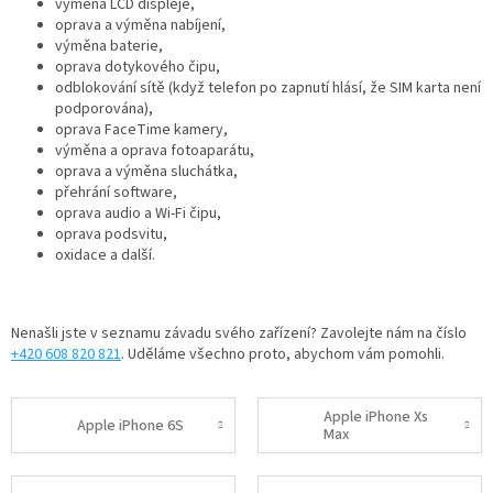
výměna LCD displeje,
oprava a výměna nabíjení,
výměna baterie,
oprava dotykového čipu,
odblokování sítě (když telefon po zapnutí hlásí, že SIM karta není
podporována),
oprava FaceTime kamery,
výměna a oprava fotoaparátu,
oprava a výměna sluchátka,
přehrání software,
oprava audio a Wi-Fi čipu,
oprava podsvitu,
oxidace
a další.
Nenašli jste v seznamu závadu svého zařízení? Zavolejte nám na číslo
+420 608 820 821
. Uděláme všechno proto, abychom vám pomohli.
Apple iPhone Xs
Apple iPhone 6S
Max