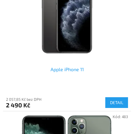
Apple iPhone 11
2 057,85 Kč bez DPH
DETAIL
2 490 Kč
Kód:
483