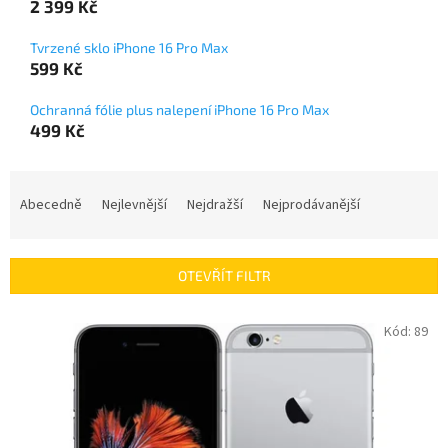
2 399 Kč
Tvrzené sklo iPhone 16 Pro Max
599 Kč
Ochranná fólie plus nalepení iPhone 16 Pro Max
499 Kč
Ř
a
Abecedně
Nejlevnější
Nejdražší
Nejprodávanější
z
e
n
OTEVŘÍT FILTR
í
p
V
Kód:
89
r
ý
o
p
d
i
u
s
k
p
t