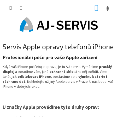
Přejít
NÁKUP
na
obsah
KOŠÍK
Servis Apple opravy telefonů iPhone
Profesionální péče pro vaše Apple zařízení
Když váš iPhone potřebuje opravu, je tu AJ-servis. Vyměníme
prasklý
displej
a poradíme vám, jaké
ochranné sklo
si na něj pořídit. Víme
také,
jak odblokovat iPhone
, postaráme se o
výměnu baterie i
záchranu dat.
Nehledejte už jiný Apple servis v Praze. U nás bude váš
iPhone v dobrých rukou.
U značky Apple provádíme tyto druhy oprav: