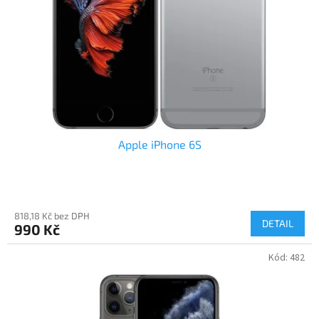
r
ů
o
d
u
k
t
ů
Apple iPhone 6S
818,18 Kč bez DPH
DETAIL
990 Kč
Kód:
482