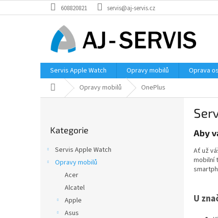
Přejít
608820821
servis@aj-servis.cz
na
obsah
Servis Apple Watch
Opravy mobilů
Oprava os
Domů
Opravy mobilů
OnePlus
P
Serv
o
Přeskočit
s
Kategorie
kategorie
Aby v
t
r
Servis Apple Watch
Ať už vá
a
mobilní 
Opravy mobilů
n
smartph
Acer
n
í
Alcatel
U zna
p
Apple
a
Asus