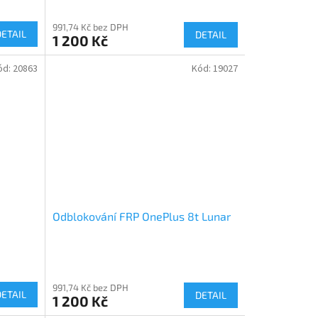
991,74 Kč bez DPH
DETAIL
DETAIL
1 200 Kč
ód:
20863
Kód:
19027
Odblokování FRP OnePlus 8t Lunar
991,74 Kč bez DPH
DETAIL
DETAIL
1 200 Kč