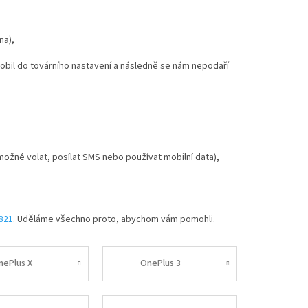
na),
mobil do továrního nastavení a následně se nám nepodaří
í možné volat, posílat SMS nebo používat mobilní data),
 821
. Uděláme všechno proto, abychom vám pomohli.
nePlus X
OnePlus 3