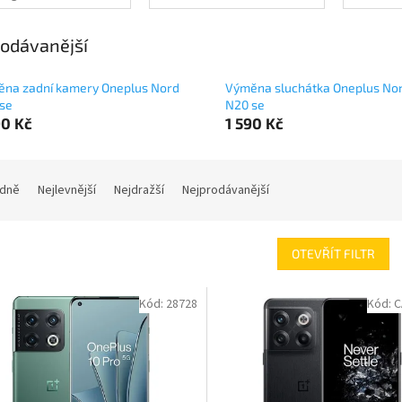
odávanější
na zadní kamery Oneplus Nord
Výměna sluchátka Oneplus No
se
N20 se
90 Kč
1 590 Kč
dně
Nejlevnější
Nejdražší
Nejprodávanější
OTEVŘÍT FILTR
Kód:
28728
Kód:
C