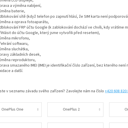
ýměna LCD displeje,
prava a výměna nabíjení,
ýměna baterie,
dblokování sítě (když telefon po zapnutí hlásí, že SIM karta není podporová
ýměna a oprava fotoaparátu,
dblokování FRP účtu Google (k zablokování dochází ve chvíli, kdy vrátíme 
řihlásit do účtu Google, který jsme vytvořili před resetem),
ýměna mikrofonu,
řehrání softwaru,
ýměna sluchátka,
pravy základních desek,
ýměna reproduktoru,
prava smazaného IMEI (IMEI je identifikační číslo zařízení, bez kterého nen
xidace
a další.
jste v seznamu závadu svého zařízení? Zavolejte nám na číslo
+420 608 820
OnePlus One
OnePlus 2
O