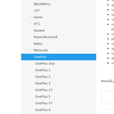
v
n
BlackBerry
o
e
v
CAT
l
o
Honor
v
HTC
o
p
Huawei
v
Nokia Microsoft
p
Nubia
v
o
Motorola
v
OnePlus
o
o
OnePlus One
OnePlus 2
OnePlus X
Nenašli 
OnePlus 3
OnePlus 3T
OnePlus 5
OnePlus 5T
OnePlus 6