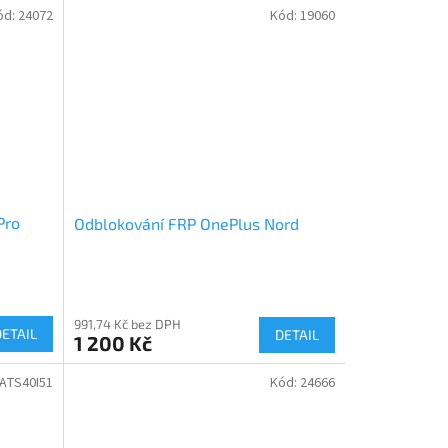
ód:
24072
Kód:
19060
Pro
Odblokování FRP OnePlus Nord
991,74 Kč bez DPH
DETAIL
DETAIL
1 200 Kč
ATS40I51
Kód:
24666