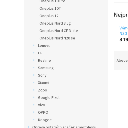
Oneplus 10 Pro
Oneplus 10T
Nejpr
Oneplus 12
Oneplus Nord 3 5g
Výmě
Oneplus Nord CE 3 Lite
N20 
Oneplus Nord N20 se
3 1
Lenovo
LG
Ř
a
Realme
Abece
z
Samsung
e
Sony
n
Xiaomi
í
Zopo
p
V
r
Google Pixel
ý
o
Vivo
p
d
OPPO
i
u
s
Doogee
k
p
Oprava ostatních značek smartphonu