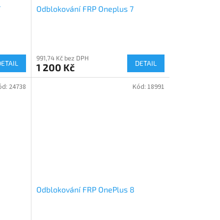
T
Odblokování FRP Oneplus 7
991,74 Kč bez DPH
DETAIL
DETAIL
1 200 Kč
ód:
24738
Kód:
18991
Odblokování FRP OnePlus 8