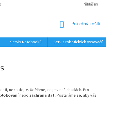
BNÍCH ÚDAJŮ
KONTAKTY
Přihlášení
NÁKUPNÍ
Prázdný košík
KOŠÍK
Servis Notebooků
Servis robotických vysavačů
Kontakt
us
estí, nezoufejte. Uděláme, co je v našich silách. Pro
blokování
nebo
záchrana dat.
Postaráme se, aby váš