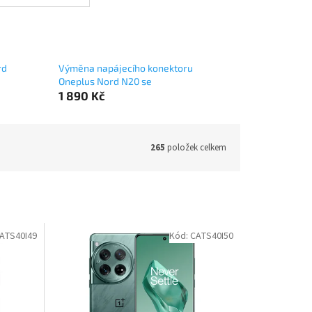
rd
Výměna napájecího konektoru
Oneplus Nord N20 se
1 890 Kč
265
položek celkem
ATS40I49
Kód:
CATS40I50