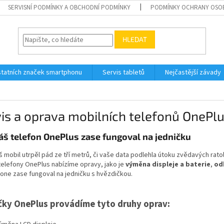
SERVISNÍ PODMÍNKY A OBCHODNÍ PODMÍNKY
PODMÍNKY OCHRANY OSO
HLEDAT
tatních značek smartphonu
Servis tabletů
Nejčastější závady
is a oprava mobilních telefonů OnePl
áš telefon OnePlus zase fungoval na jedničku
š mobil utrpěl pád ze tří metrů, či vaše data podlehla útoku zvědavých ratol
telefony OnePlus nabízíme opravy, jako je
výměna displeje a baterie
,
od
one zase fungoval na jedničku s hvězdičkou.
čky OnePlus provádíme tyto druhy oprav: