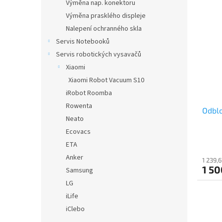
Výměna nap. konektoru
Výměna prasklého displeje
Nalepení ochranného skla
Servis Notebooků
Servis robotických vysavačů
Xiaomi
Xiaomi Robot Vacuum S10
iRobot Roomba
Rowenta
Odblo
Neato
Ecovacs
ETA
Anker
1 239,
1 50
Samsung
LG
iLife
iClebo