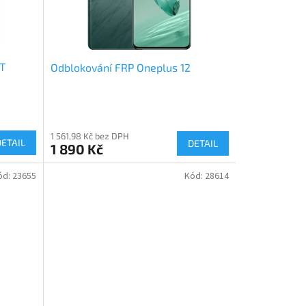
0T
Odblokování FRP Oneplus 12
1 561,98 Kč bez DPH
DETAIL
DETAIL
1 890 Kč
ód:
23655
Kód:
28614