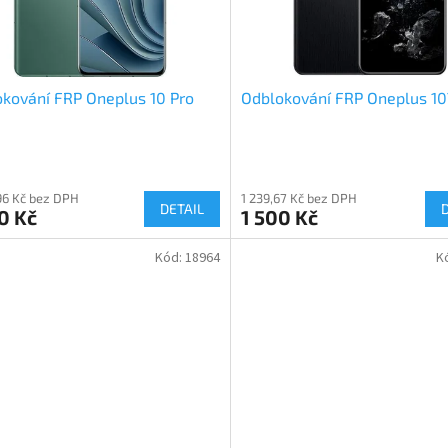
kování FRP Oneplus 10 Pro
Odblokování FRP Oneplus 1
96 Kč bez DPH
1 239,67 Kč bez DPH
DETAIL
0 Kč
1 500 Kč
Kód:
18964
K