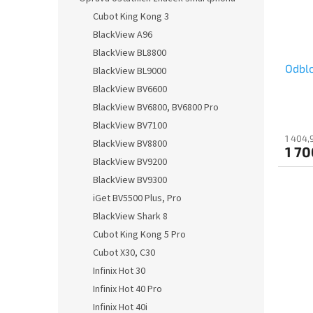
t
r
Cubot King Kong 3
ů
o
BlackView A96
d
BlackView BL8800
u
Odblo
k
BlackView BL9000
t
BlackView BV6600
ů
BlackView BV6800, BV6800 Pro
BlackView BV7100
1 404,
BlackView BV8800
1 70
BlackView BV9200
BlackView BV9300
iGet BV5500 Plus, Pro
BlackView Shark 8
Cubot King Kong 5 Pro
Cubot X30, C30
Infinix Hot 30
Infinix Hot 40 Pro
Infinix Hot 40i