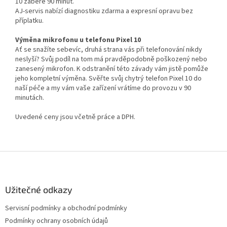
10
zabere 90 minut.
AJ-servis nabízí diagnostiku zdarma a expresní opravu bez
příplatku.
Výměna mikrofonu u telefonu Pixel 10
Ať se snažíte sebevíc, druhá strana vás při telefonování nikdy
neslyší? Svůj podíl na tom má pravděpodobně poškozený nebo
zanesený mikrofon. K odstranění této závady vám jistě pomůže
jeho kompletní výměna. Svěřte svůj chytrý telefon Pixel 10 do
naší péče a my vám vaše zařízení vrátíme do provozu v 90
minutách.
Uvedené ceny jsou včetně práce a DPH.
Z
á
p
a
Užitečné odkazy
t
Servisní podmínky a obchodní podmínky
í
Podmínky ochrany osobních údajů