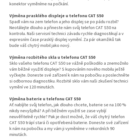
konektor vyměníme na počkání.
Výměna prasklého displeje u telefonu CAT S50
Spadl vám na zem telefon a jeho displej se po pádu rozbil?
Neotálejte dlouho a přineste nám svůj telefon CAT S50 na
kontrolu. Naši servisní technici závadu rychle diagnostikují a v
expresním čase prasklý displej vymění. Za pár okamžiků tak
bude váš chytrý mobil jako nový.
Výměna rozbitého skla u telefonu CAT S50
Sklo vašeho telefonu CAT S50 se vážně poškodilo a znemožnilo
vám běžné využití displeje? S kupováním nového mobilu ještě
vyčkejte. Doneste své zařízení k nám na pobočku a poslechněte
si odbornou diagnostiku. Rozbité sklo vám naši zkušení technici
vymění ve 120 minutách.
Výměna baterie u telefonu CAT S50
Ať nabíjíte svůj telefon, jak dlouho chcete, baterie se na 100 %
nikdy nevyšplhá? A při běžném využití se zase vybíjí
neuvěřitelně rychle? Pak je dost možné, že váš chytrý telefon
CAT S50 trápí stará či opotřebená baterie. Doneste své zařízení
k nám na pobočku a my vám ji vyměníme v rekordních 90
minutách.