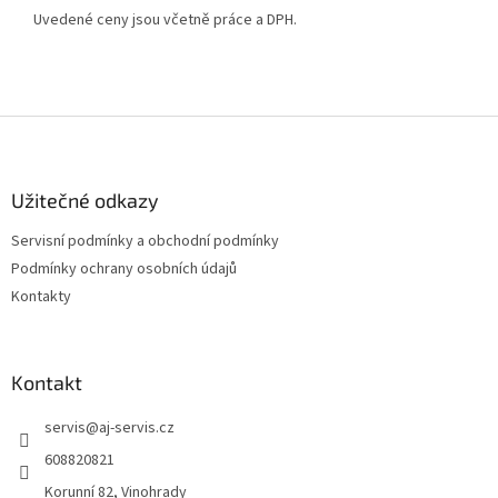
Uvedené ceny jsou včetně práce a DPH.
Z
á
p
a
Užitečné odkazy
t
Servisní podmínky a obchodní podmínky
í
Podmínky ochrany osobních údajů
Kontakty
Kontakt
servis
@
aj-servis.cz
608820821
Korunní 82, Vinohrady