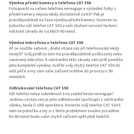
Výměna přední kamery u telefonu CAT S50
Fotoaparát na vašem telefonu nereaguje a výsledné fotky z
přední kamery nejsou nikdy dostatečně ostré? Pak je
pravděpodobně na čase výměna přední kamery. Doneste na
pobočku váš telefon CAT S50 a naši zkušení servisní technici
odstraní závadu do rychlých 60 minut.
Výměna mikrofonu u telefonu CAT S50
Ať se snažíte sebevíc, druhá strana vás při telefonování nikdy
neslyší? Svůj podíl na tom má pravděpodobně poškozený nebo
zanesený mikrofon. K odstranění této závady vám jistě pomůže
jeho kompletní výměna. Svěřte svůj chytrý telefon CAT S50 do
naší péče a my vám vaše zařízení vrátíme do provozu v 90
minutách.
Odblokování telefonu CAT S50
Váš telefon nelze odemknout a na zadání hesla nereaguje?
Jedinou cestou ven je jeho odblokování spočívající v odstranění
zámku, hesla či sítě operátora. Doneste svůj telefon CAT S50 k
nám na pobočku a my si s tímto problémem snadno poradíme.
Do 60 minut bude vaše chytré zařízení opět plně funkční.