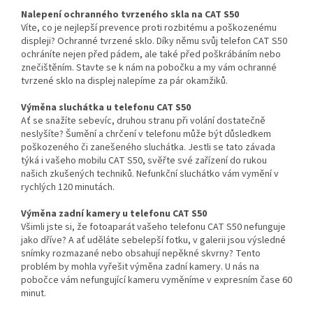
Nalepení ochranného tvrzeného skla na CAT S50
Víte, co je nejlepší prevence proti rozbitému a poškozenému
displeji? Ochranné tvrzené sklo. Díky němu svůj telefon CAT S50
ochráníte nejen před pádem, ale také před poškrábáním nebo
znečištěním. Stavte se k nám na pobočku a my vám ochranné
tvrzené sklo na displej nalepíme za pár okamžiků.
Výměna sluchátka u telefonu CAT S50
Ať se snažíte sebevíc, druhou stranu při volání dostatečně
neslyšíte? Šumění a chrčení v telefonu může být důsledkem
poškozeného či zanešeného sluchátka. Jestli se tato závada
týká i vašeho mobilu CAT S50, svěřte své zařízení do rukou
našich zkušených techniků. Nefunkční sluchátko vám vymění v
rychlých 120 minutách.
Výměna zadní kamery u telefonu CAT S50
Všimli jste si, že fotoaparát vašeho telefonu CAT S50 nefunguje
jako dříve? A ať uděláte sebelepší fotku, v galerii jsou výsledné
snímky rozmazané nebo obsahují nepěkné skvrny? Tento
problém by mohla vyřešit výměna zadní kamery. U nás na
pobočce vám nefungující kameru vyměníme v expresním čase 60
minut.