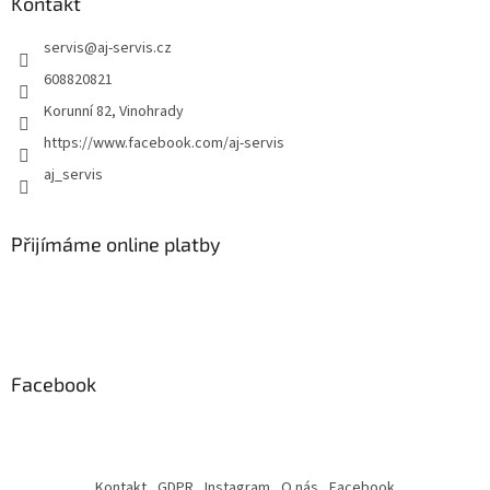
Kontakt
p
i
servis
@
aj-servis.cz
s
608820821
u
Korunní 82, Vinohrady
https://www.facebook.com/aj-servis
aj_servis
Přijímáme online platby
Facebook
Kontakt
GDPR
Instagram
O nás
Facebook