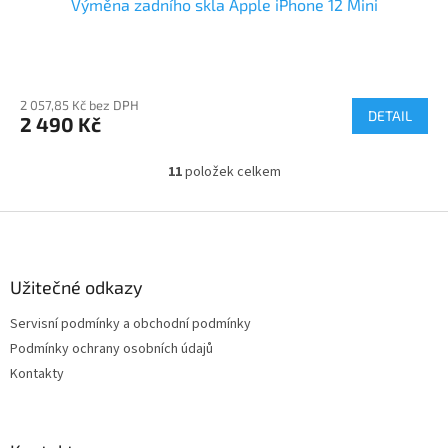
Výměna zadního skla Apple iPhone 12 Mini
2 057,85 Kč bez DPH
DETAIL
2 490 Kč
11
položek celkem
O
v
l
Z
á
á
d
p
a
a
Užitečné odkazy
c
t
í
Servisní podmínky a obchodní podmínky
í
p
Podmínky ochrany osobních údajů
r
v
Kontakty
k
y
v
ý