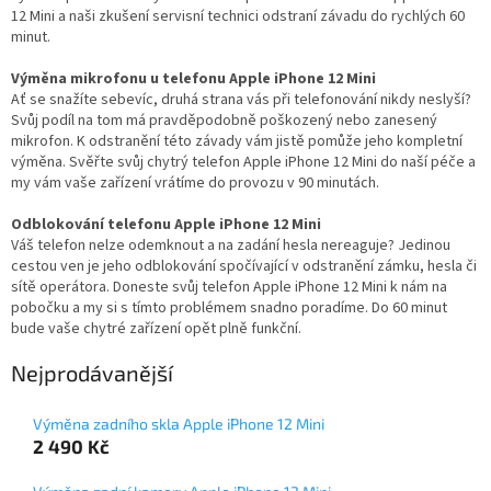
12 Mini a naši zkušení servisní technici odstraní závadu do rychlých 60
minut.
Výměna mikrofonu u telefonu Apple iPhone 12 Mini
Ať se snažíte sebevíc, druhá strana vás při telefonování nikdy neslyší?
Svůj podíl na tom má pravděpodobně poškozený nebo zanesený
mikrofon. K odstranění této závady vám jistě pomůže jeho kompletní
výměna. Svěřte svůj chytrý telefon Apple iPhone 12 Mini do naší péče a
my vám vaše zařízení vrátíme do provozu v 90 minutách.
Odblokování telefonu Apple iPhone 12 Mini
Váš telefon nelze odemknout a na zadání hesla nereaguje? Jedinou
cestou ven je jeho odblokování spočívající v odstranění zámku, hesla či
sítě operátora. Doneste svůj telefon Apple iPhone 12 Mini k nám na
pobočku a my si s tímto problémem snadno poradíme. Do 60 minut
bude vaše chytré zařízení opět plně funkční.
Nejprodávanější
Výměna zadního skla Apple iPhone 12 Mini
2 490 Kč