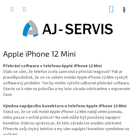
Přejít
NÁKUP
na
obsah
KOŠÍK
P
Apple iPhone 12 Mini
o
s
Přehrání softwaru v telefonu Apple iPhone 12 Mini
Stalo se vám, že telefon zcela zamrznul a přestal reagovat? Pak je
t
pravděpodobné, že se ve vašem mobilu Apple iPhone 12 Mini vyskytl
r
softwarový problém. Ten by mohlo vyřešit odborné přehrání softwaru.
a
Stavte se k nám na pobočku a my tuto závadu odstraníme v expresním
n
čase.
n
í
Výměna napájecího konektoru u telefonu Apple iPhone 12 Mini
p
Stává se, že se váš mobil Apple iPhone 12 Mini nabíjí velmi pomalu,
nebo pouze v určité poloze? Na vině může být porušený napájecí
a
konektor. Dobrou zprávou je, že tato závada lze snadno odstranit.
n
Přineste svůj chytrý telefon a my vám napájecí konektor vyměníme na
e
počkání.