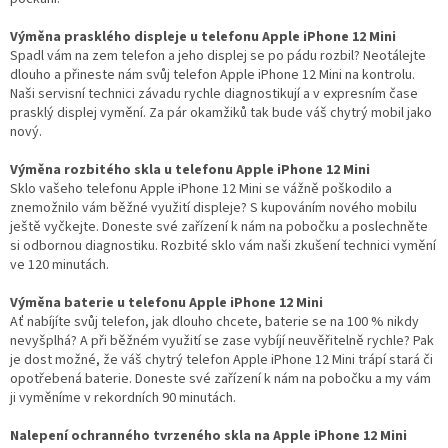
l
Výměna prasklého displeje u telefonu Apple iPhone 12 Mini
Spadl vám na zem telefon a jeho displej se po pádu rozbil? Neotálejte
dlouho a přineste nám svůj telefon Apple iPhone 12 Mini na kontrolu.
Naši servisní technici závadu rychle diagnostikují a v expresním čase
prasklý displej vymění. Za pár okamžiků tak bude váš chytrý mobil jako
nový.
Výměna rozbitého skla u telefonu Apple iPhone 12 Mini
Sklo vašeho telefonu Apple iPhone 12 Mini se vážně poškodilo a
znemožnilo vám běžné využití displeje? S kupováním nového mobilu
ještě vyčkejte. Doneste své zařízení k nám na pobočku a poslechněte
si odbornou diagnostiku. Rozbité sklo vám naši zkušení technici vymění
ve 120 minutách.
Výměna baterie u telefonu Apple iPhone 12 Mini
Ať nabíjíte svůj telefon, jak dlouho chcete, baterie se na 100 % nikdy
nevyšplhá? A při běžném využití se zase vybíjí neuvěřitelně rychle? Pak
je dost možné, že váš chytrý telefon Apple iPhone 12 Mini trápí stará či
opotřebená baterie. Doneste své zařízení k nám na pobočku a my vám
ji vyměníme v rekordních 90 minutách.
Nalepení ochranného tvrzeného skla na Apple iPhone 12 Mini