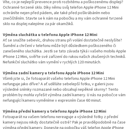
Víte, co je nejlepší prevence proti rozbitému a poškozenému displeji?
Ochranné tvrzené sklo. Díky němu svůj telefon Apple iPhone 12 Mini
ochráníte nejen před pádem, ale také před poškrábáním nebo
znečištěním. Stavte se k nám na pobočku a my vám ochranné tvrzené
sklo na displej nalepíme za pár okamžiků.
Výměna sluchátka u telefonu Apple iPhone 12 Mini
Ať se snažíte sebevíc, druhou stranu při volání dostatečně neslyšíte?
Šumění a chrčení v telefonu může být důsledkem poškozeného či
zanešeného sluchátka. Jestli se tato závada týká i vašeho mobilu Apple
iPhone 12 Mini, svěřte své zařízení do rukou našich zkušených techniků.
Nefunkční sluchátko vám vymění v rychlých 120 minutách.
Výměna zadní kamery u telefonu Apple iPhone 12 Mini
Všimli jste si, že fotoaparát vašeho telefonu Apple iPhone 12 Mini
nefunguje jako dříve? A ať uděláte sebelepší fotku, v galerii jsou
výsledné snímky rozmazané nebo obsahují nepěkné skvrny? Tento
problém by mohla vyřešit výměna zadní kamery. U nás na pobočce vám
nefungující kameru vyměníme v expresním čase 60 minut.
Výměna přední kamery u telefonu Apple iPhone 12 Mini
Fotoaparát na vašem telefonu nereaguje a výsledné fotky z přední
kamery nejsou nikdy dostatečně ostré? Pak je pravděpodobně na čase
výměna přední kamery. Doneste na pobočku váš telefon Apple iPhone