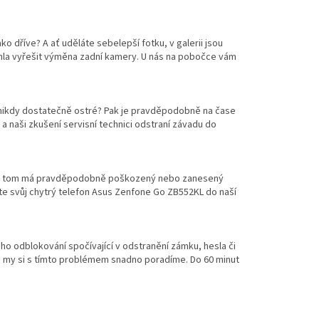
o dříve? A ať uděláte sebelepší fotku, v galerii jsou
la vyřešit výměna zadní kamery. U nás na pobočce vám
 nikdy dostatečně ostré? Pak je pravděpodobně na čase
naši zkušení servisní technici odstraní závadu do
díl na tom má pravděpodobně poškozený nebo zanesený
te svůj chytrý telefon Asus Zenfone Go ZB552KL do naší
ho odblokování spočívající v odstranění zámku, hesla či
a my si s tímto problémem snadno poradíme. Do 60 minut