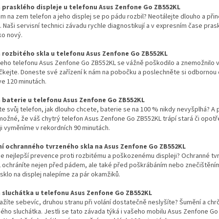
prasklého displeje u telefonu Asus Zenfone Go ZB552KL
m na zem telefon a jeho displej se po pádu rozbil? Neotálejte dlouho a př
. Naši servisní technici závadu rychle diagnostikují a v expresním čase pra
ko nový.
rozbitého skla u telefonu Asus Zenfone Go ZB552KL
šeho telefonu Asus Zenfone Go ZB552KL se vážně poškodilo a znemožnilo v
čkejte. Doneste své zařízení k nám na pobočku a poslechněte si odbornou d
ve 120 minutách.
baterie u telefonu Asus Zenfone Go ZB552KL
íte svůj telefon, jak dlouho chcete, baterie se na 100 % nikdy nevyšplhá? A 
možné, že váš chytrý telefon Asus Zenfone Go ZB552KL trápí stará či opot
ji vyměníme v rekordních 90 minutách.
í ochranného tvrzeného skla na Asus Zenfone Go ZB552KL
 je nejlepší prevence proti rozbitému a poškozenému displeji? Ochranné tv
 ochráníte nejen před pádem, ale také před poškrábáním nebo znečištění
sklo na displej nalepíme za pár okamžiků.
sluchátka u telefonu Asus Zenfone Go ZB552KL
ažíte sebevíc, druhou stranu při volání dostatečně neslyšíte? Šumění a c
ho sluchátka. Jestli se tato závada týká i vašeho mobilu Asus Zenfone Go