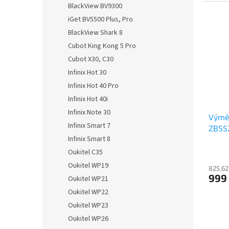
BlackView BV9300
iGet BV5500 Plus, Pro
BlackView Shark 8
Cubot King Kong 5 Pro
Cubot X30, C30
Infinix Hot 30
Infinix Hot 40 Pro
Infinix Hot 40i
Infinix Note 30
Výmě
Infinix Smart 7
ZB55
Infinix Smart 8
Oukitel C35
Oukitel WP19
825,62
999
Oukitel WP21
Oukitel WP22
Oukitel WP23
Oukitel WP26