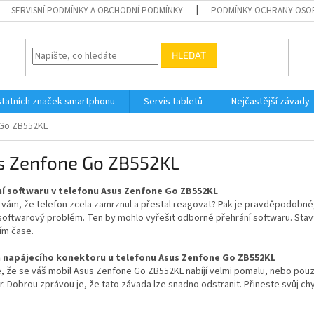
SERVISNÍ PODMÍNKY A OBCHODNÍ PODMÍNKY
PODMÍNKY OCHRANY OSO
HLEDAT
tatních značek smartphonu
Servis tabletů
Nejčastější závady
Go ZB552KL
s Zenfone Go ZB552KL
í softwaru v telefonu Asus Zenfone Go ZB552KL
e vám, že telefon zcela zamrznul a přestal reagovat? Pak je pravděpodob
 softwarový problém. Ten by mohlo vyřešit odborné přehrání softwaru. Sta
ím čase.
 napájecího konektoru u telefonu Asus Zenfone Go ZB552KL
, že se váš mobil Asus Zenfone Go ZB552KL nabíjí velmi pomalu, nebo pouz
. Dobrou zprávou je, že tato závada lze snadno odstranit. Přineste svůj c