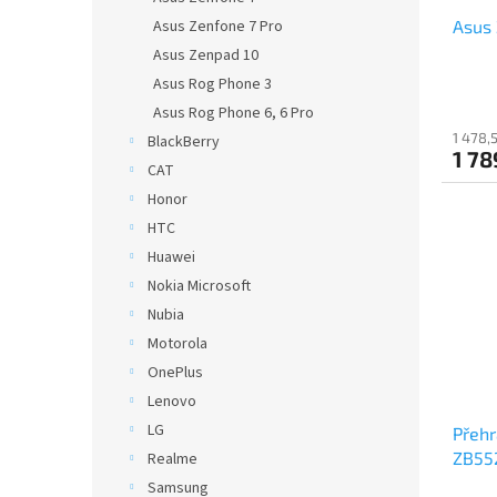
u
Asus
Asus Zenfone 7 Pro
k
t
Asus Zenpad 10
ů
Asus Rog Phone 3
Asus Rog Phone 6, 6 Pro
1 478,
BlackBerry
1 78
CAT
Honor
HTC
Huawei
Nokia Microsoft
Nubia
Motorola
OnePlus
Lenovo
LG
Přehr
ZB55
Realme
Samsung