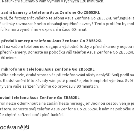
. Nefunkční sluchátko vám vymění v rychlých 120 minutách.
zadní kamery u telefonu Asus Zenfone Go ZB552KL
ste si, že fotoaparát vašeho telefonu Asus Zenfone Go ZB552KL nefunguje jak
é snímky rozmazané nebo obsahují nepěkné skvrny? Tento problém by moh
jící kameru vyměníme v expresním čase 60 minut.
přední kamery u telefonu Asus Zenfone Go ZB552KL
rát na vašem telefonu nereaguje a výsledné fotky z přední kamery nejsou
přední kamery. Doneste na pobočku váš telefon Asus Zenfone Go ZB552KL a 
 60 minut.
 mikrofonu u telefonu Asus Zenfone Go ZB552KL
ažíte sebevíc, druhá strana vás při telefonování nikdy neslyší? Svůj po
. K odstranění této závady vám jistě pomůže jeho kompletní výměna. Svěř
y vám vaše zařízení vrátíme do provozu v 90 minutách.
ování telefonu Asus Zenfone Go ZB552KL
fon nelze odemknout a na zadání hesla nereaguje? Jedinou cestou ven je je
erátora. Doneste svůj telefon Asus Zenfone Go ZB552KL k nám na pobočku 
e chytré zařízení opět plně funkční.
odávanější