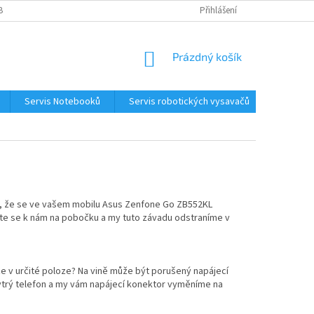
BNÍCH ÚDAJŮ
KONTAKTY
Přihlášení
NÁKUPNÍ
Prázdný košík
KOŠÍK
Servis Notebooků
Servis robotických vysavačů
Kontakt
né, že se ve vašem mobilu Asus Zenfone Go ZB552KL
vte se k nám na pobočku a my tuto závadu odstraníme v
e v určité poloze? Na vině může být porušený napájecí
hytrý telefon a my vám napájecí konektor vyměníme na