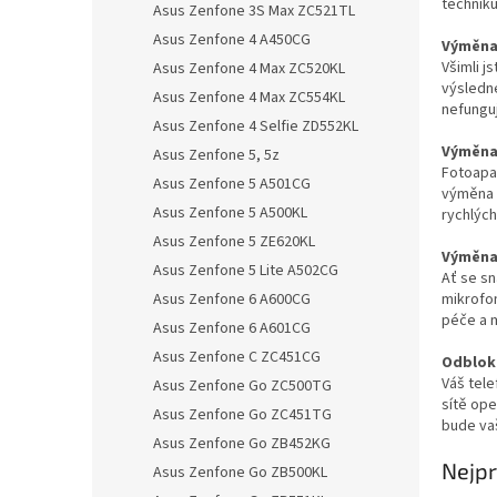
techniků
Asus Zenfone 3S Max ZC521TL
Asus Zenfone 4 A450CG
Výměna 
Všimli j
Asus Zenfone 4 Max ZC520KL
výsledn
Asus Zenfone 4 Max ZC554KL
nefungu
Asus Zenfone 4 Selfie ZD552KL
Výměna 
Asus Zenfone 5, 5z
Fotoapa
Asus Zenfone 5 A501CG
výměna 
Asus Zenfone 5 A500KL
rychlých
Asus Zenfone 5 ZE620KL
Výměna
Asus Zenfone 5 Lite A502CG
Ať se sn
mikrofon
Asus Zenfone 6 A600CG
péče a m
Asus Zenfone 6 A601CG
Asus Zenfone C ZC451CG
Odblok
Váš tele
Asus Zenfone Go ZC500TG
sítě op
Asus Zenfone Go ZC451TG
bude vaš
Asus Zenfone Go ZB452KG
Nejpr
Asus Zenfone Go ZB500KL