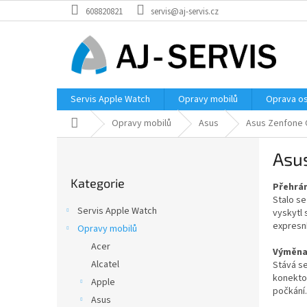
Přejít
608820821
servis@aj-servis.cz
na
obsah
Servis Apple Watch
Opravy mobilů
Oprava os
Domů
Opravy mobilů
Asus
Asus Zenfone 
P
Asu
o
Přeskočit
s
Kategorie
kategorie
Přehrán
t
Stalo s
r
Servis Apple Watch
vyskytl
a
expresn
Opravy mobilů
n
Acer
n
Výměna
í
Alcatel
Stává se
konektor
p
Apple
počkání.
a
Asus