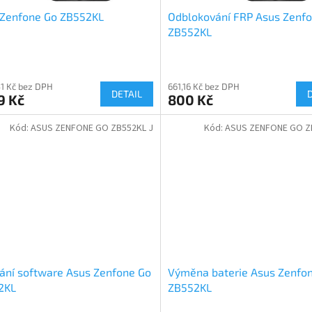
 Zenfone Go ZB552KL
Odblokování FRP Asus Zenf
ZB552KL
51 Kč bez DPH
661,16 Kč bez DPH
DETAIL
9 Kč
800 Kč
Kód:
ASUS ZENFONE GO ZB552KL J
Kód:
ASUS ZENFONE GO Z
ání software Asus Zenfone Go
Výměna baterie Asus Zenfo
2KL
ZB552KL