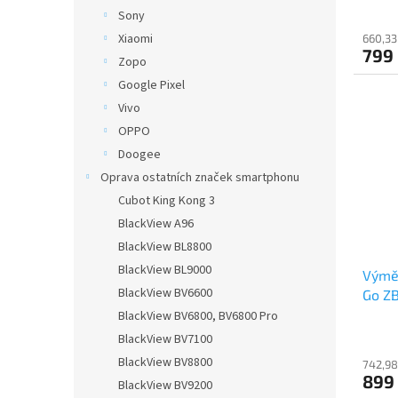
Sony
Xiaomi
660,33
799
Zopo
Google Pixel
Vivo
OPPO
Doogee
Oprava ostatních značek smartphonu
Cubot King Kong 3
BlackView A96
BlackView BL8800
BlackView BL9000
Výmě
BlackView BV6600
Go Z
BlackView BV6800, BV6800 Pro
BlackView BV7100
BlackView BV8800
742,98
899
BlackView BV9200