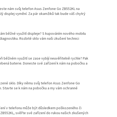
ineste nám svůj telefon Asus Zenfone Go ZB552KL na
sklý displej vymění. Za pár okamžiků tak bude váš chytrý
ám běžné využití displeje? S kupováním nového mobilu
iagnostiku. Rozbité sklo vám naši zkušení technici
při běžném využití se zase vybíjí neuvěřitelně rychle? Pak
řebená baterie. Doneste své zařízení k nám na pobočku a
rzené sklo. Díky němu svůj telefon Asus Zenfone Go
m. Stavte se k nám na pobočku a my vám ochranné
hrčení v telefonu může být důsledkem poškozeného či
 ZB552KL, svěřte své zařízení do rukou našich zkušených