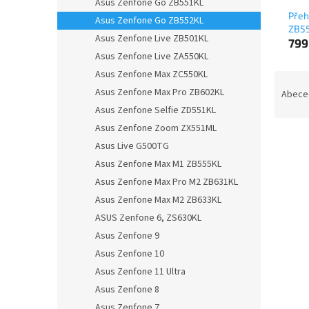
Asus Zenfone Go ZB551KL
Přeh
Asus Zenfone Go ZB552KL
ZB5
Asus Zenfone Live ZB501KL
799
Asus Zenfone Live ZA550KL
Asus Zenfone Max ZC550KL
Ř
a
Asus Zenfone Max Pro ZB602KL
Abece
z
Asus Zenfone Selfie ZD551KL
e
Asus Zenfone Zoom ZX551ML
n
Asus Live G500TG
í
Asus Zenfone Max M1 ZB555KL
p
V
Asus Zenfone Max Pro M2 ZB631KL
r
ý
o
Asus Zenfone Max M2 ZB633KL
p
d
ASUS Zenfone 6, ZS630KL
i
u
s
Asus Zenfone 9
k
p
Asus Zenfone 10
t
r
Asus Zenfone 11 Ultra
ů
o
Asus Zenfone 8
d
Asus Zenfone 7