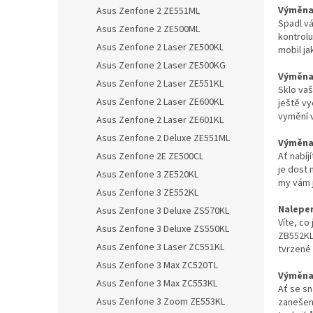
n
Výměna 
Asus Zenfone 2 ZE551ML
e
Spadl vá
Asus Zenfone 2 ZE500ML
l
kontrolu
Asus Zenfone 2 Laser ZE500KL
mobil ja
Asus Zenfone 2 Laser ZE500KG
Výměna 
Asus Zenfone 2 Laser ZE551KL
Sklo va
Asus Zenfone 2 Laser ZE600KL
ještě vy
vymění 
Asus Zenfone 2 Laser ZE601KL
Asus Zenfone 2 Deluxe ZE551ML
Výměna 
Ať nabíj
Asus Zenfone 2E ZE500CL
je dost 
Asus Zenfone 3 ZE520KL
my vám 
Asus Zenfone 3 ZE552KL
Nalepen
Asus Zenfone 3 Deluxe ZS570KL
Víte, co
Asus Zenfone 3 Deluxe ZS550KL
ZB552KL
Asus Zenfone 3 Laser ZC551KL
tvrzené 
Asus Zenfone 3 Max ZC520TL
Výměna 
Asus Zenfone 3 Max ZC553KL
Ať se sn
Asus Zenfone 3 Zoom ZE553KL
zanešené