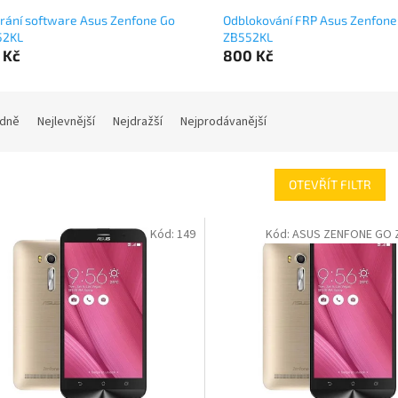
rání software Asus Zenfone Go
Odblokování FRP Asus Zenfone
52KL
ZB552KL
 Kč
800 Kč
dně
Nejlevnější
Nejdražší
Nejprodávanější
OTEVŘÍT FILTR
Kód:
149
Kód:
ASUS ZENFONE GO Z