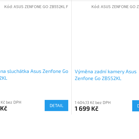
Kód:
ASUS ZENFONE GO ZB552KL F
Kód:
ASUS ZENFONE GO Z
na sluchátka Asus Zenfone Go
Výměna zadní kamery Asus
2KL
Zenfone Go ZB552KL
 Kč bez DPH
1 404,13 Kč bez DPH
DETAIL
 Kč
1 699 Kč
O
v
l