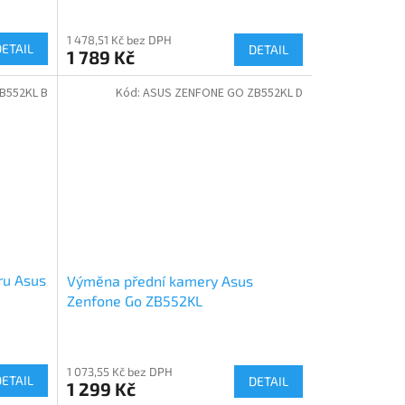
1 478,51 Kč bez DPH
DETAIL
DETAIL
1 789 Kč
B552KL B
Kód:
ASUS ZENFONE GO ZB552KL D
ru Asus
Výměna přední kamery Asus
Zenfone Go ZB552KL
1 073,55 Kč bez DPH
DETAIL
DETAIL
1 299 Kč