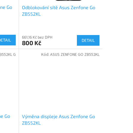
one Go
Odblokování sítě Asus Zenfone Go
ZB552KL
661,16 Kč bez DPH
DETAIL
DETAIL
800 Kč
B552KL G
Kód:
ASUS ZENFONE GO ZB552KL
ne Go
Výměna displeje Asus Zenfone Go
ZB552KL