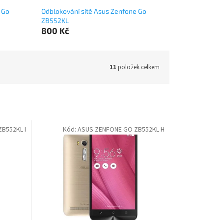
 Go
Odblokování sítě Asus Zenfone Go
ZB552KL
800 Kč
11
položek celkem
B552KL I
Kód:
ASUS ZENFONE GO ZB552KL H