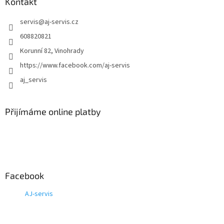
Kontakt
p
i
servis
@
aj-servis.cz
s
608820821
u
Korunní 82, Vinohrady
https://www.facebook.com/aj-servis
aj_servis
Přijímáme online platby
Facebook
AJ-servis