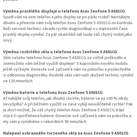
Výměna prasklého displeje u telefonu Asus Zenfone 5 A501CG
Spadl vám na zem telefon a jeho displej se po pádu rozbil? Neotálejte
dlouho a přineste nám svůj telefon Asus Zenfone 5 A501CG na kontrolu.
Naši servisní technici závadu rychle diagnostikují a v expresním čase
prasklý displej vymění. Za pár okamžiků tak bude váš chytrý mobil jako
nový.
Výměna rozbitého skla u telefonu Asus Zenfone 5 A501CG
Sklo vašeho telefonu Asus Zenfone 5 A501CG se vážně poškodilo a
znemožnilo vám běžné využití displeje? S kupováním nového mobilu
ještě vyčkejte. Doneste své zařízení k nám na pobočku a poslechněte
si odbornou diagnostiku. Rozbité sklo vám naši zkušení technici vymění
ve 120 minutách.
Výměna baterie u telefonu Asus Zenfone 5 A501CG
Ať nabíjíte svůj telefon, jak dlouho chcete, baterie se na 100 % nikdy
nevyšplhá? A při běžném využití se zase vybíjí neuvěřitelně rychle? Pak
je dost možné, že váš chytrý telefon Asus Zenfone 5 A501CG trápí
stará či opotřebená baterie. Doneste své zařízení k nám na pobočku a
my vám ji vyměníme v rekordních 90 minutách.
Nalepení ochranného tvrzeného skla na Asus Zenfone 5 A501CG