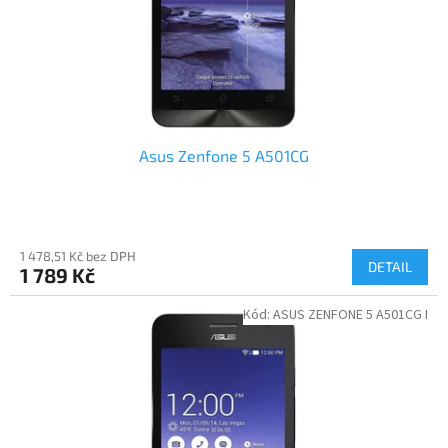
d
u
k
t
ů
Asus Zenfone 5 A501CG
1 478,51 Kč bez DPH
DETAIL
1 789 Kč
Kód:
ASUS ZENFONE 5 A501CG I