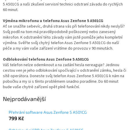
5 A501CG a naši zkušení servisní technici odstraní závadu do rychlých
60 minut.
Výměna mikrofonu u telefonu Asus Zenfone 5 A501CG
Ať se snažíte sebevíc, druhá strana vás při telefonování nikdy neslyší?
Svůj podíl na tom má pravděpodobně poškozený nebo zanesený
mikrofon. K odstranění této závady vám jistě pomůže jeho kompletní
výměna. Svěřte svůj chytrý telefon Asus Zenfone 5 A501CG do naší
péče a my vám vaše zařízení vrátíme do provozu v 90 minutách.
Odblokování telefonu Asus Zenfone 5 A501CG
Váš telefon nelze odemknout a na zadání hesla nereaguje? Jedinou
cestou ven je jeho odblokování spočívající v odstranění zámku, hesla či
sítě operátora. Doneste svůj telefon Asus Zenfone 5 A501CG k nám na
pobočku a my si s tímto problémem snadno poradíme. Do 60 minut
bude vaše chytré zařízení opět plně funkční.
Nejprodávanější
Přehrání software Asus Zenfone 5 A501CG
799 Kč