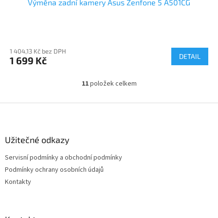
Výměna zadní kamery Asus Zenfone 5 A501CG
1 404,13 Kč bez DPH
DETAIL
1 699 Kč
11
položek celkem
O
v
l
Z
á
á
d
p
a
a
Užitečné odkazy
c
t
í
Servisní podmínky a obchodní podmínky
í
p
Podmínky ochrany osobních údajů
r
v
Kontakty
k
y
v
ý