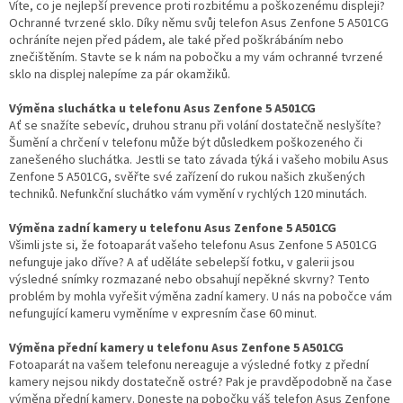
Víte, co je nejlepší prevence proti rozbitému a poškozenému displeji?
Ochranné tvrzené sklo. Díky němu svůj telefon Asus Zenfone 5 A501CG
ochráníte nejen před pádem, ale také před poškrábáním nebo
znečištěním. Stavte se k nám na pobočku a my vám ochranné tvrzené
sklo na displej nalepíme za pár okamžiků.
Výměna sluchátka u telefonu Asus Zenfone 5 A501CG
Ať se snažíte sebevíc, druhou stranu při volání dostatečně neslyšíte?
Šumění a chrčení v telefonu může být důsledkem poškozeného či
zanešeného sluchátka. Jestli se tato závada týká i vašeho mobilu Asus
Zenfone 5 A501CG, svěřte své zařízení do rukou našich zkušených
techniků. Nefunkční sluchátko vám vymění v rychlých 120 minutách.
Výměna zadní kamery u telefonu Asus Zenfone 5 A501CG
Všimli jste si, že fotoaparát vašeho telefonu Asus Zenfone 5 A501CG
nefunguje jako dříve? A ať uděláte sebelepší fotku, v galerii jsou
výsledné snímky rozmazané nebo obsahují nepěkné skvrny? Tento
problém by mohla vyřešit výměna zadní kamery. U nás na pobočce vám
nefungující kameru vyměníme v expresním čase 60 minut.
Výměna přední kamery u telefonu Asus Zenfone 5 A501CG
Fotoaparát na vašem telefonu nereaguje a výsledné fotky z přední
kamery nejsou nikdy dostatečně ostré? Pak je pravděpodobně na čase
výměna přední kamery. Doneste na pobočku váš telefon Asus Zenfone