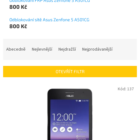
Odblokování FRP Asus Zenfone 5 A501CG
800 Kč
Odblokování sítě Asus Zenfone 5 A501CG
800 Kč
Ř
a
Abecedně
Nejlevnější
Nejdražší
Nejprodávanější
z
e
n
OTEVŘÍT FILTR
í
p
V
Kód:
137
r
ý
o
p
d
i
u
s
k
p
t
r
ů
o