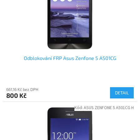
Odblokování FRP Asus Zenfone 5 A501CG
661,16 Kč bez DPH
DETAIL
800 Kč
Kód:
ASUS ZENFONE 5 A501CG H