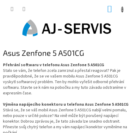
Přejít
NÁKUP
na
obsah
KOŠÍK
Asus Zenfone 5 A501CG
Přehrání softwaru v telefonu Asus Zenfone 5 A501CG
Stalo se vám, že telefon zcela zamrznul a přestal reagovat? Pak je
pravděpodobné, že se ve vašem mobilu Asus Zenfone 5 A501CG
vyskytl softwarový problém. Ten by mohlo vyřešit odborné přehrání
softwaru. Stavte se k nám na pobočku a my tuto závadu odstraníme v
expresním čase.
Výměna napájecího konektoru u telefonu Asus Zenfone 5 A501CG
Stává se, že se váš mobil Asus Zenfone 5 A501CG nabíjí velmi pomalu,
nebo pouze v určité poloze? Na vině může být porušený napájecí
konektor. Dobrou zprávou je, že tato závada lze snadno odstranit.
Přineste svůj chytrý telefon a my vám napájecí konektor vyměníme na
počkání.