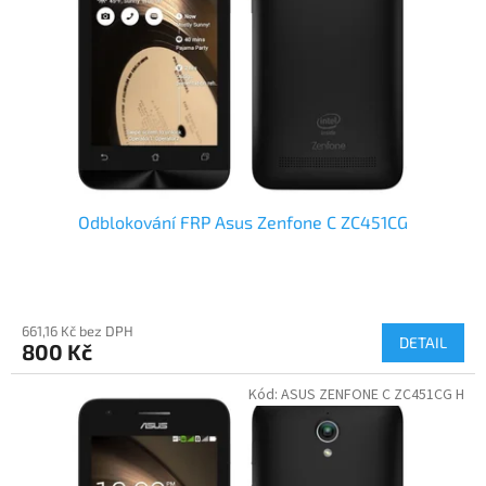
Odblokování FRP Asus Zenfone C ZC451CG
661,16 Kč bez DPH
DETAIL
800 Kč
Kód:
ASUS ZENFONE C ZC451CG H