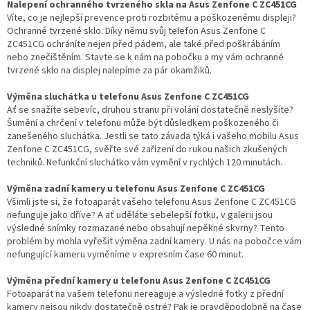
Nalepení ochranného tvrzeného skla na Asus Zenfone C ZC451CG
Víte, co je nejlepší prevence proti rozbitému a poškozenému displeji?
Ochranné tvrzené sklo. Díky němu svůj telefon Asus Zenfone C
ZC451CG ochráníte nejen před pádem, ale také před poškrábáním
nebo znečištěním. Stavte se k nám na pobočku a my vám ochranné
tvrzené sklo na displej nalepíme za pár okamžiků.
Výměna sluchátka u telefonu Asus Zenfone C ZC451CG
Ať se snažíte sebevíc, druhou stranu při volání dostatečně neslyšíte?
Šumění a chrčení v telefonu může být důsledkem poškozeného či
zanešeného sluchátka. Jestli se tato závada týká i vašeho mobilu Asus
Zenfone C ZC451CG, svěřte své zařízení do rukou našich zkušených
techniků. Nefunkční sluchátko vám vymění v rychlých 120 minutách.
Výměna zadní kamery u telefonu Asus Zenfone C ZC451CG
Všimli jste si, že fotoaparát vašeho telefonu Asus Zenfone C ZC451CG
nefunguje jako dříve? A ať uděláte sebelepší fotku, v galerii jsou
výsledné snímky rozmazané nebo obsahují nepěkné skvrny? Tento
problém by mohla vyřešit výměna zadní kamery. U nás na pobočce vám
nefungující kameru vyměníme v expresním čase 60 minut.
Výměna přední kamery u telefonu Asus Zenfone C ZC451CG
Fotoaparát na vašem telefonu nereaguje a výsledné fotky z přední
kamery nejsou nikdy dostatečně ostré? Pak je pravděpodobně na čase