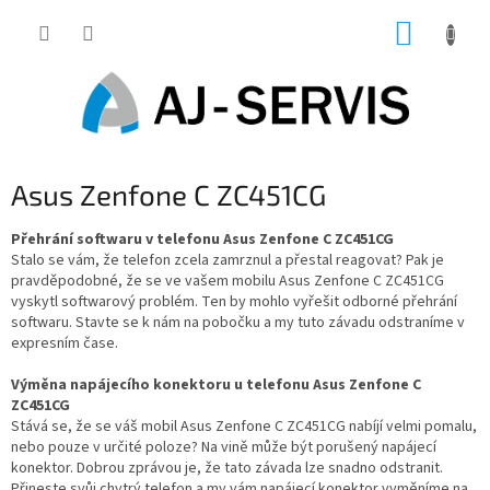
Přejít
NÁKUP
na
obsah
KOŠÍK
Asus Zenfone C ZC451CG
Přehrání softwaru v telefonu Asus Zenfone C ZC451CG
Stalo se vám, že telefon zcela zamrznul a přestal reagovat? Pak je
pravděpodobné, že se ve vašem mobilu Asus Zenfone C ZC451CG
vyskytl softwarový problém. Ten by mohlo vyřešit odborné přehrání
softwaru. Stavte se k nám na pobočku a my tuto závadu odstraníme v
expresním čase.
Výměna napájecího konektoru u telefonu Asus Zenfone C
ZC451CG
Stává se, že se váš mobil Asus Zenfone C ZC451CG nabíjí velmi pomalu,
nebo pouze v určité poloze? Na vině může být porušený napájecí
konektor. Dobrou zprávou je, že tato závada lze snadno odstranit.
Přineste svůj chytrý telefon a my vám napájecí konektor vyměníme na