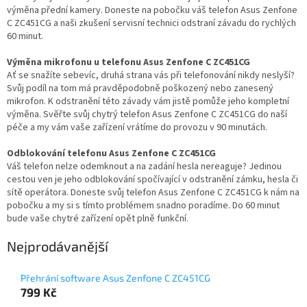
výměna přední kamery. Doneste na pobočku váš telefon Asus Zenfone
C ZC451CG a naši zkušení servisní technici odstraní závadu do rychlých
60 minut.
Výměna mikrofonu u telefonu Asus Zenfone C ZC451CG
Ať se snažíte sebevíc, druhá strana vás při telefonování nikdy neslyší?
Svůj podíl na tom má pravděpodobně poškozený nebo zanesený
mikrofon. K odstranění této závady vám jistě pomůže jeho kompletní
výměna. Svěřte svůj chytrý telefon Asus Zenfone C ZC451CG do naší
péče a my vám vaše zařízení vrátíme do provozu v 90 minutách.
Odblokování telefonu Asus Zenfone C ZC451CG
Váš telefon nelze odemknout a na zadání hesla nereaguje? Jedinou
cestou ven je jeho odblokování spočívající v odstranění zámku, hesla či
sítě operátora. Doneste svůj telefon Asus Zenfone C ZC451CG k nám na
pobočku a my si s tímto problémem snadno poradíme. Do 60 minut
bude vaše chytré zařízení opět plně funkční.
Nejprodávanější
Přehrání software Asus Zenfone C ZC451CG
799 Kč