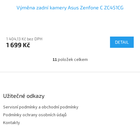
Výměna zadní kamery Asus Zenfone C ZC451CG
1 404,13 Kč bez DPH
DETAIL
1 699 Kč
11
položek celkem
O
v
l
Z
á
á
d
p
a
a
Užitečné odkazy
c
t
í
Servisní podmínky a obchodní podmínky
í
p
Podmínky ochrany osobních údajů
r
v
Kontakty
k
y
v