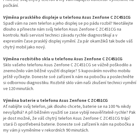
počkání.
Výměna prasklého displeje u telefonu Asus Zenfone C ZC451CG
Spadl vám na zem telefon a jeho displej se po pádu rozbil? Neotálejte
dlouho a přineste nám svůj telefon Asus Zenfone C ZC451CG na
kontrolu. Naši servisní technici závadu rychle diagnostikují a v
expresním čase prasklý displej vymění. Za pár okamžiků tak bude váš
chytrý mobil jako nový.
Výměna rozbitého skla u telefonu Asus Zenfone C ZC451CG
Sklo vašeho telefonu Asus Zenfone C ZC451CG se vážně poškodilo a
znemožnilo vám běžné využití displeje? S kupováním nového mobilu
ještě vyčkejte. Doneste své zařízení k nám na pobočku a poslechněte
si odbornou diagnostiku. Rozbité sklo vám naši zkušení technici vymění
ve 120 minutách.
Výměna baterie u telefonu Asus Zenfone C ZC451CG
Ať nabíjíte svůj telefon, jak dlouho chcete, baterie se na 100 % nikdy
nevyšplhá? A při běžném využití se zase vybíjí neuvěřitelně rychle? Pak
je dost možné, že váš chytrý telefon Asus Zenfone C ZC451CG trápí
stará či opotřebená baterie. Doneste své zařízení k nám na pobočku a
my vám ji vyměníme v rekordních 90 minutách.