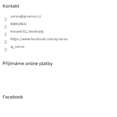
ý
Kontakt
p
i
servis
@
aj-servis.cz
s
608820821
u
Korunní 82, Vinohrady
https://www.facebook.com/aj-servis
aj_servis
Přijímáme online platby
Facebook