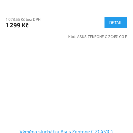
1 073,55 Kč bez DPH
DETAIL
1 299 Kč
Kód:
ASUS ZENFONE C ZC451CG F
Výměna sluchátka Asus Zenfone C ZC451CG