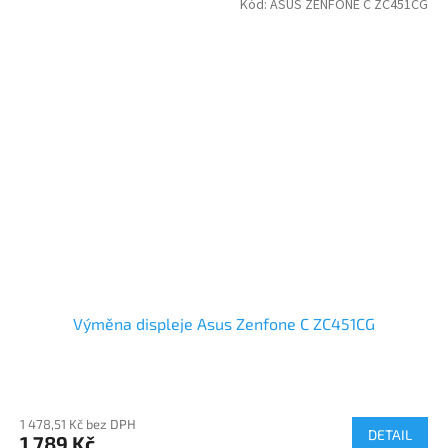
Kód:
ASUS ZENFONE C ZC451CG
Výměna displeje Asus Zenfone C ZC451CG
1 478,51 Kč bez DPH
DETAIL
1 789 Kč