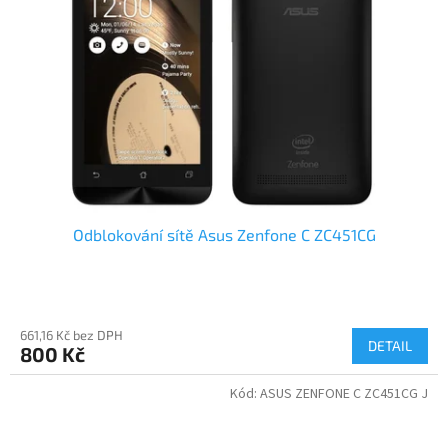
Odblokování sítě Asus Zenfone C ZC451CG
661,16 Kč bez DPH
DETAIL
800 Kč
Kód:
ASUS ZENFONE C ZC451CG J