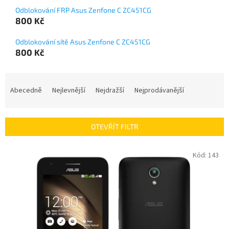
Odblokování FRP Asus Zenfone C ZC451CG
800 Kč
Odblokování sítě Asus Zenfone C ZC451CG
800 Kč
Ř
a
Abecedně
Nejlevnější
Nejdražší
Nejprodávanější
z
e
n
OTEVŘÍT FILTR
í
p
V
Kód:
143
r
ý
o
p
d
i
u
s
k
p
t
r
ů