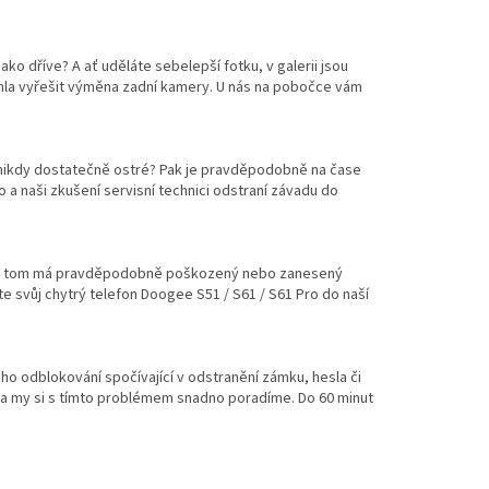
ako dříve? A ať uděláte sebelepší fotku, v galerii jsou
la vyřešit výměna zadní kamery. U nás na pobočce vám
 nikdy dostatečně ostré? Pak je pravděpodobně na čase
a naši zkušení servisní technici odstraní závadu do
díl na tom má pravděpodobně poškozený nebo zanesený
 svůj chytrý telefon Doogee S51 / S61 / S61 Pro do naší
ho odblokování spočívající v odstranění zámku, hesla či
 a my si s tímto problémem snadno poradíme. Do 60 minut