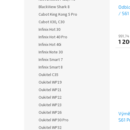
u
Odblo
BlackView Shark 8
k
/ S61
t
Cubot King Kong 5 Pro
ů
Cubot X30, C30
Infinix Hot 30
991,74
Infinix Hot 40 Pro
1 20
Infinix Hot 40i
Infinix Note 30
Infinix Smart 7
Infinix Smart 8
Oukitel C35
Oukitel WP19
Oukitel WP21
Oukitel WP22
Oukitel WP23
Oukitel WP26
Výměn
S61 P
Oukitel WP30 Pro
Oukitel WP32