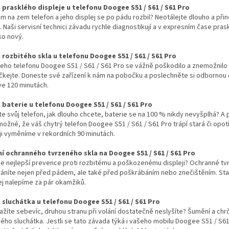
prasklého displeje u telefonu Doogee S51 / S61 / S61 Pro
m na zem telefon a jeho displej se po pádu rozbil? Neotálejte dlouho a při
. Naši servisní technici závadu rychle diagnostikují a v expresním čase pra
ko nový.
rozbitého skla u telefonu Doogee S51 / S61 / S61 Pro
šeho telefonu Doogee S51 / S61 / S61 Pro se vážně poškodilo a znemožnilo
čkejte. Doneste své zařízení k nám na pobočku a poslechněte si odbornou d
ve 120 minutách.
baterie u telefonu Doogee S51 / S61 / S61 Pro
íte svůj telefon, jak dlouho chcete, baterie se na 100 % nikdy nevyšplhá? A 
možné, že váš chytrý telefon Doogee S51 / S61 / S61 Pro trápí stará či op
ji vyměníme v rekordních 90 minutách.
í ochranného tvrzeného skla na Doogee S51 / S61 / S61 Pro
 je nejlepší prevence proti rozbitému a poškozenému displeji? Ochranné tv
ráníte nejen před pádem, ale také před poškrábáním nebo znečištěním. St
ej nalepíme za pár okamžiků.
sluchátka u telefonu Doogee S51 / S61 / S61 Pro
ažíte sebevíc, druhou stranu při volání dostatečně neslyšíte? Šumění a c
ho sluchátka. Jestli se tato závada týká i vašeho mobilu Doogee S51 / S61