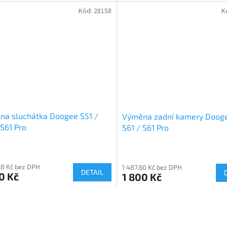
Kód:
28158
K
na sluchátka Doogee S51 /
Výměna zadní kamery Dooge
 S61 Pro
S61 / S61 Pro
38 Kč bez DPH
1 487,60 Kč bez DPH
DETAIL
0 Kč
1 800 Kč
O
v
l