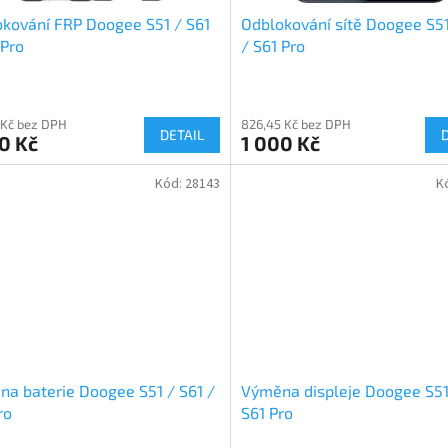
kování FRP Doogee S51 / S61
Odblokování sítě Doogee S51
 Pro
/ S61 Pro
 Kč bez DPH
826,45 Kč bez DPH
DETAIL
0 Kč
1 000 Kč
Kód:
28143
K
a baterie Doogee S51 / S61 /
Výměna displeje Doogee S51 
ro
S61 Pro