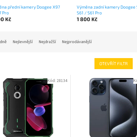
na přední kamery Doogee X97
Výměna zadní kamery Doogee 
7 Pro
S61 / S61 Pro
00 Kč
1 800 Kč
dně
Nejlevnější
Nejdražší
Nejprodávanější
OTEVŘÍT FILTR
Kód:
28134
K