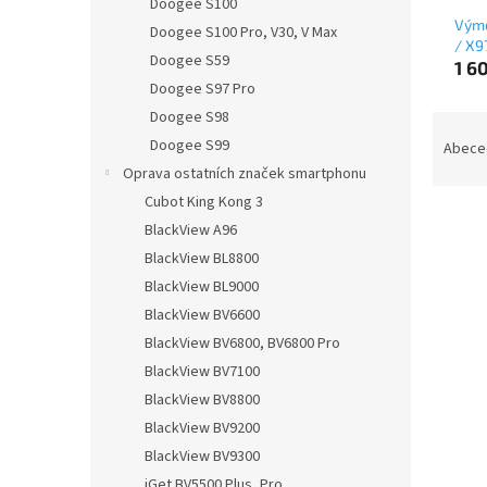
Doogee S100
Výmě
Doogee S100 Pro, V30, V Max
/ X9
Doogee S59
1 6
Doogee S97 Pro
Doogee S98
Ř
a
Doogee S99
Abece
z
Oprava ostatních značek smartphonu
e
Cubot King Kong 3
n
BlackView A96
í
BlackView BL8800
p
V
BlackView BL9000
r
ý
o
BlackView BV6600
p
d
BlackView BV6800, BV6800 Pro
i
u
s
BlackView BV7100
k
p
BlackView BV8800
t
r
BlackView BV9200
ů
o
BlackView BV9300
d
iGet BV5500 Plus, Pro