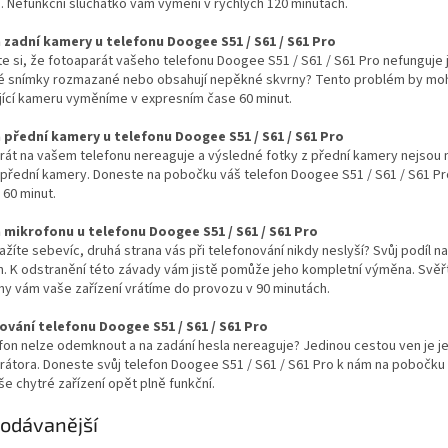
. Nefunkční sluchátko vám vymění v rychlých 120 minutách.
zadní kamery u telefonu Doogee S51 / S61 / S61 Pro
ste si, že fotoaparát vašeho telefonu Doogee S51 / S61 / S61 Pro nefunguje j
é snímky rozmazané nebo obsahují nepěkné skvrny? Tento problém by moh
jící kameru vyměníme v expresním čase 60 minut.
přední kamery u telefonu Doogee S51 / S61 / S61 Pro
rát na vašem telefonu nereaguje a výsledné fotky z přední kamery nejsou
řední kamery. Doneste na pobočku váš telefon Doogee S51 / S61 / S61 Pro 
 60 minut.
mikrofonu u telefonu Doogee S51 / S61 / S61 Pro
ažíte sebevíc, druhá strana vás při telefonování nikdy neslyší? Svůj po
. K odstranění této závady vám jistě pomůže jeho kompletní výměna. Svěřte
y vám vaše zařízení vrátíme do provozu v 90 minutách.
vání telefonu Doogee S51 / S61 / S61 Pro
fon nelze odemknout a na zadání hesla nereaguje? Jedinou cestou ven je je
rátora. Doneste svůj telefon Doogee S51 / S61 / S61 Pro k nám na pobočku
e chytré zařízení opět plně funkční.
odávanější