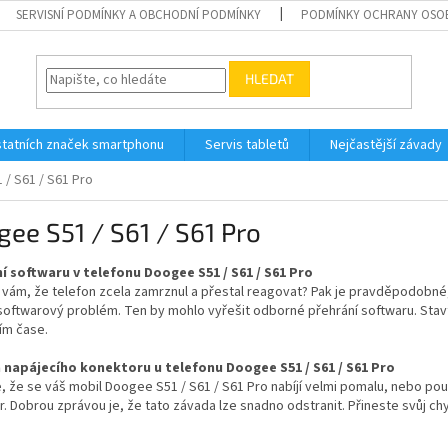
SERVISNÍ PODMÍNKY A OBCHODNÍ PODMÍNKY
PODMÍNKY OCHRANY OSO
HLEDAT
tatních značek smartphonu
Servis tabletů
Nejčastější závady
/ S61 / S61 Pro
ee S51 / S61 / S61 Pro
í softwaru v telefonu Doogee S51 / S61 / S61 Pro
 vám, že telefon zcela zamrznul a přestal reagovat? Pak je pravděpodobné
 softwarový problém. Ten by mohlo vyřešit odborné přehrání softwaru. Sta
ím čase.
napájecího konektoru u telefonu Doogee S51 / S61 / S61 Pro
, že se váš mobil Doogee S51 / S61 / S61 Pro nabíjí velmi pomalu, nebo po
. Dobrou zprávou je, že tato závada lze snadno odstranit. Přineste svůj c