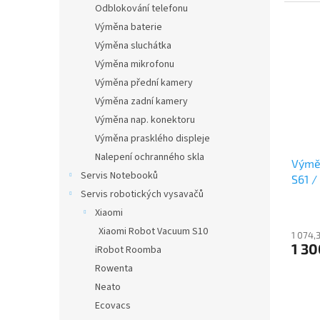
Odblokování telefonu
Výměna baterie
Výměna sluchátka
Výměna mikrofonu
Výměna přední kamery
Výměna zadní kamery
Výměna nap. konektoru
Výměna prasklého displeje
Nalepení ochranného skla
Výmě
Servis Notebooků
S61 /
Servis robotických vysavačů
Xiaomi
Xiaomi Robot Vacuum S10
1 074,
1 30
iRobot Roomba
Rowenta
Neato
Ecovacs