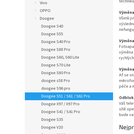
techniků
Vivo
OPPO
Výměna 
Všimli j
Doogee
výsledn
Doogee S40
nefungu
Doogee S55
Výměna 
Doogee S40 Pro
Fotoapa
Doogee S88 Pro
výměna p
Doogee S60, S60 Lite
rychlých
Doogee S70 Lite
Výměna 
Doogee S80 Pro
Ať se sn
mikrofon
doogee s58 Pro
péče a m
doogee S96 pro
Doogee S51 / S61 / S61 Pro
Odbloko
Váš tele
Doogee X97 / X97 Pro
sítě ope
Doogee S41 / S41 Pro
bude vaš
Doogee S35
Nejpr
Doogee V20