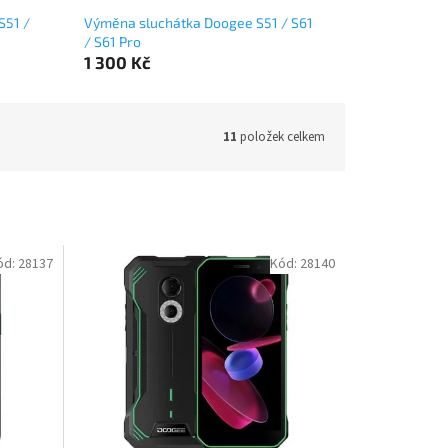
S51 /
Výměna sluchátka Doogee S51 / S61
/ S61 Pro
1 300 Kč
11
položek celkem
ód:
28137
Kód:
28140