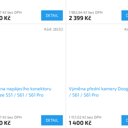
67 Kč bez DPH
1 982,64 Kč bez DPH
DETAIL
0 Kč
2 399 Kč
Kód:
28152
K
na napájecího konektoru
Výměna přední kamery Doog
e S51 / S61 / S61 Pro
/ S61 / S61 Pro
67 Kč bez DPH
1 157,02 Kč bez DPH
DETAIL
0 Kč
1 400 Kč