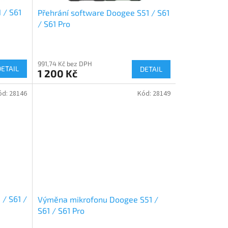
 / S61
Přehrání software Doogee S51 / S61
/ S61 Pro
991,74 Kč bez DPH
DETAIL
DETAIL
1 200 Kč
ód:
28146
Kód:
28149
/ S61 /
Výměna mikrofonu Doogee S51 /
S61 / S61 Pro