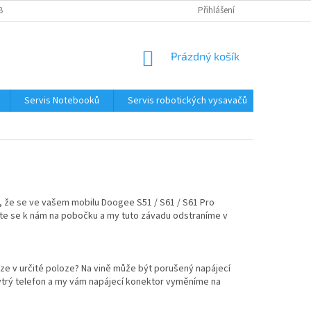
BNÍCH ÚDAJŮ
KONTAKTY
Přihlášení
NÁKUPNÍ
Prázdný košík
KOŠÍK
Servis Notebooků
Servis robotických vysavačů
Kontakt
, že se ve vašem mobilu Doogee S51 / S61 / S61 Pro
vte se k nám na pobočku a my tuto závadu odstraníme v
uze v určité poloze? Na vině může být porušený napájecí
hytrý telefon a my vám napájecí konektor vyměníme na