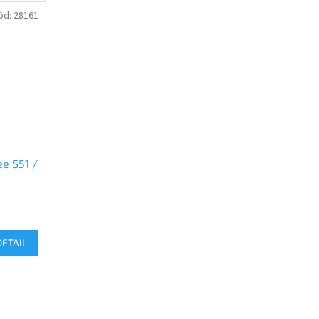
ód:
28161
e S51 /
DETAIL