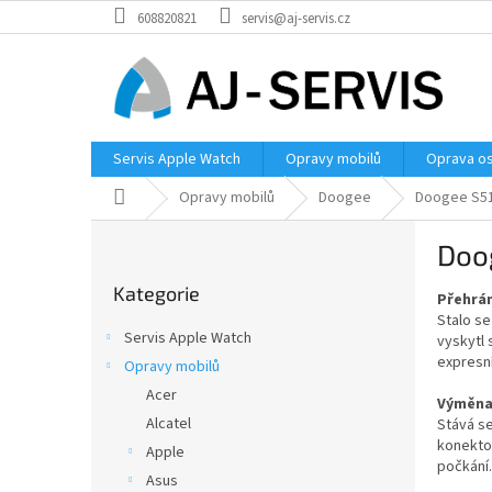
Přejít
608820821
servis@aj-servis.cz
na
obsah
Servis Apple Watch
Opravy mobilů
Oprava os
Domů
Opravy mobilů
Doogee
Doogee S51 
P
Doog
o
Přeskočit
s
Kategorie
kategorie
Přehrán
t
Stalo se
r
Servis Apple Watch
vyskytl
a
expresn
Opravy mobilů
n
Acer
n
Výměna 
í
Alcatel
Stává se
konektor
p
Apple
počkání.
a
Asus