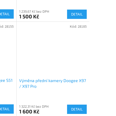
1 239,67 Kč bez DPH
DETAIL
DETAIL
1 500 Kč
ód:
28155
Kód:
28185
ee S51
Výměna přední kamery Doogee X97
/ X97 Pro
1 322,31 Kč bez DPH
DETAIL
DETAIL
1 600 Kč