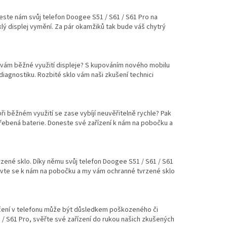
neste nám svůj telefon Doogee S51 / S61 / S61 Pro na
sklý displej vymění. Za pár okamžiků tak bude váš chytrý
 vám běžné využití displeje? S kupováním nového mobilu
iagnostiku. Rozbité sklo vám naši zkušení technici
při běžném využití se zase vybíjí neuvěřitelně rychle? Pak
otřebená baterie. Doneste své zařízení k nám na pobočku a
rzené sklo. Díky němu svůj telefon Doogee S51 / S61 / S61
avte se k nám na pobočku a my vám ochranné tvrzené sklo
hrčení v telefonu může být důsledkem poškozeného či
 / S61 Pro, svěřte své zařízení do rukou našich zkušených