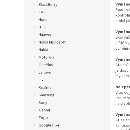
n
Výměna 
BlackBerry
e
Spadl vá
CAT
l
kontrolu
Honor
mobil ja
HTC
Výměna 
Huawei
Sklo va
Nokia Microsoft
ještě vy
vymění 
Nubia
Motorola
Výměna 
Ať nabíj
OnePlus
je dost 
Lenovo
my vám 
LG
Nalepen
Realme
Víte, co
Samsung
Pro och
Sony
na displ
Xiaomi
Výměna 
Zopo
Ať se sn
Google Pixel
zanešené