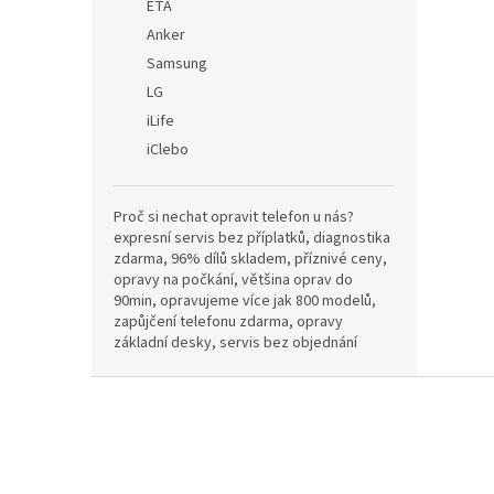
ETA
Anker
Samsung
LG
iLife
iClebo
Proč si nechat opravit telefon u nás?
expresní servis bez příplatků, diagnostika
zdarma, 96% dílů skladem, příznivé ceny,
opravy na počkání, většina oprav do
90min, opravujeme více jak 800 modelů,
zapůjčení telefonu zdarma, opravy
základní desky, servis bez objednání
Z
á
p
a
t