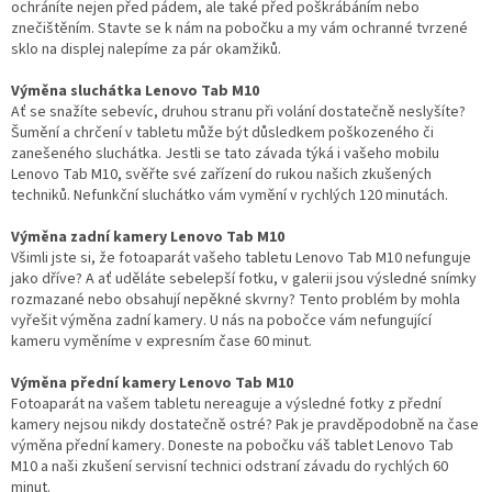
ochráníte nejen před pádem, ale také před poškrábáním nebo
znečištěním. Stavte se k nám na pobočku a my vám ochranné tvrzené
sklo na displej nalepíme za pár okamžiků.
Výměna sluchátka Lenovo Tab M10
Ať se snažíte sebevíc, druhou stranu při volání dostatečně neslyšíte?
Šumění a chrčení v tabletu může být důsledkem poškozeného či
zanešeného sluchátka. Jestli se tato závada týká i vašeho mobilu
Lenovo Tab M10, svěřte své zařízení do rukou našich zkušených
techniků. Nefunkční sluchátko vám vymění v rychlých 120 minutách.
Výměna zadní kamery Lenovo Tab M10
Všimli jste si, že fotoaparát vašeho tabletu Lenovo Tab M10 nefunguje
jako dříve? A ať uděláte sebelepší fotku, v galerii jsou výsledné snímky
rozmazané nebo obsahují nepěkné skvrny? Tento problém by mohla
vyřešit výměna zadní kamery. U nás na pobočce vám nefungující
kameru vyměníme v expresním čase 60 minut.
Výměna přední kamery Lenovo Tab M10
Fotoaparát na vašem tabletu nereaguje a výsledné fotky z přední
kamery nejsou nikdy dostatečně ostré? Pak je pravděpodobně na čase
výměna přední kamery. Doneste na pobočku váš tablet Lenovo Tab
M10 a naši zkušení servisní technici odstraní závadu do rychlých 60
minut.