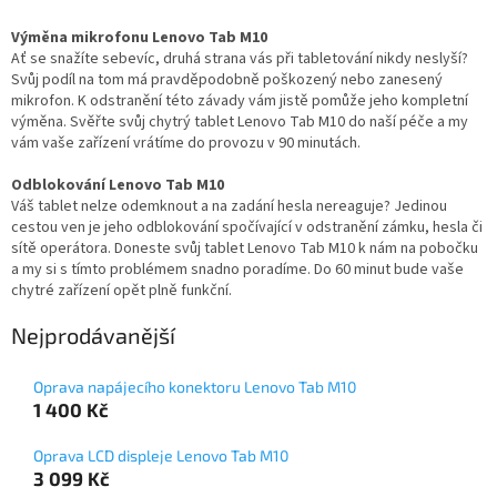
Výměna mikrofonu Lenovo Tab M10
Ať se snažíte sebevíc, druhá strana vás při tabletování nikdy neslyší?
Svůj podíl na tom má pravděpodobně poškozený nebo zanesený
mikrofon. K odstranění této závady vám jistě pomůže jeho kompletní
výměna. Svěřte svůj chytrý tablet Lenovo Tab M10 do naší péče a my
vám vaše zařízení vrátíme do provozu v 90 minutách.
Odblokování Lenovo Tab M10
Váš tablet nelze odemknout a na zadání hesla nereaguje? Jedinou
cestou ven je jeho odblokování spočívající v odstranění zámku, hesla či
sítě operátora. Doneste svůj tablet Lenovo Tab M10 k nám na pobočku
a my si s tímto problémem snadno poradíme. Do 60 minut bude vaše
chytré zařízení opět plně funkční.
Nejprodávanější
Oprava napájecího konektoru Lenovo Tab M10
1 400 Kč
Oprava LCD displeje Lenovo Tab M10
3 099 Kč