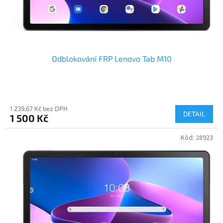
k
t
ů
Odblokování FRP Lenovo Tab M10
1 239,67 Kč bez DPH
DETAIL
1 500 Kč
Kód:
28923