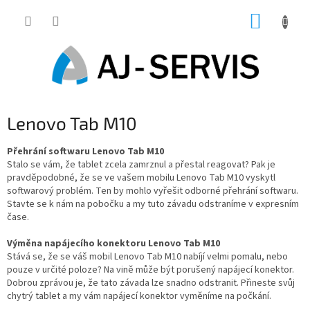
Přejít
NÁKUP
na
obsah
KOŠÍK
Lenovo Tab M10
Přehrání softwaru Lenovo Tab M10
Stalo se vám, že tablet zcela zamrznul a přestal reagovat? Pak je
pravděpodobné, že se ve vašem mobilu Lenovo Tab M10 vyskytl
softwarový problém. Ten by mohlo vyřešit odborné přehrání softwaru.
Stavte se k nám na pobočku a my tuto závadu odstraníme v expresním
čase.
Výměna napájecího konektoru Lenovo Tab M10
Stává se, že se váš mobil Lenovo Tab M10 nabíjí velmi pomalu, nebo
pouze v určité poloze? Na vině může být porušený napájecí konektor.
Dobrou zprávou je, že tato závada lze snadno odstranit. Přineste svůj
chytrý tablet a my vám napájecí konektor vyměníme na počkání.