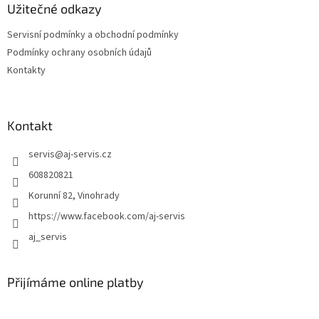
a
Užitečné odkazy
c
t
í
Servisní podmínky a obchodní podmínky
í
p
Podmínky ochrany osobních údajů
r
v
Kontakty
k
y
v
ý
Kontakt
p
i
servis
@
aj-servis.cz
s
608820821
u
Korunní 82, Vinohrady
https://www.facebook.com/aj-servis
aj_servis
Přijímáme online platby