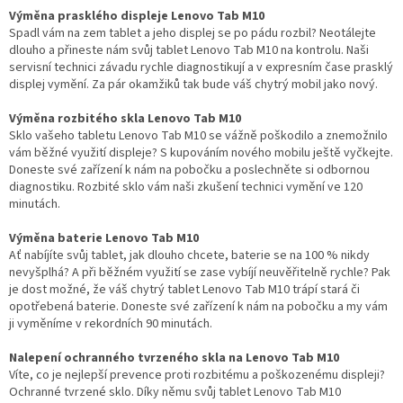
Výměna prasklého displeje Lenovo Tab M10
Spadl vám na zem tablet a jeho displej se po pádu rozbil? Neotálejte
dlouho a přineste nám svůj tablet Lenovo Tab M10 na kontrolu. Naši
servisní technici závadu rychle diagnostikují a v expresním čase prasklý
displej vymění. Za pár okamžiků tak bude váš chytrý mobil jako nový.
Výměna rozbitého skla Lenovo Tab M10
Sklo vašeho tabletu Lenovo Tab M10 se vážně poškodilo a znemožnilo
vám běžné využití displeje? S kupováním nového mobilu ještě vyčkejte.
Doneste své zařízení k nám na pobočku a poslechněte si odbornou
diagnostiku. Rozbité sklo vám naši zkušení technici vymění ve 120
minutách.
Výměna baterie Lenovo Tab M10
Ať nabíjíte svůj tablet, jak dlouho chcete, baterie se na 100 % nikdy
nevyšplhá? A při běžném využití se zase vybíjí neuvěřitelně rychle? Pak
je dost možné, že váš chytrý tablet Lenovo Tab M10 trápí stará či
opotřebená baterie. Doneste své zařízení k nám na pobočku a my vám
ji vyměníme v rekordních 90 minutách.
Nalepení ochranného tvrzeného skla na Lenovo Tab M10
Víte, co je nejlepší prevence proti rozbitému a poškozenému displeji?
Ochranné tvrzené sklo. Díky němu svůj tablet Lenovo Tab M10