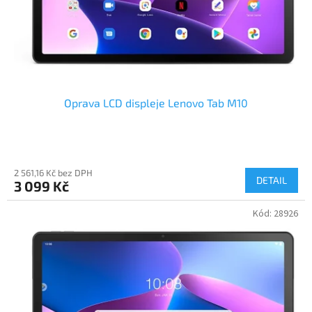
Oprava LCD displeje Lenovo Tab M10
2 561,16 Kč bez DPH
DETAIL
3 099 Kč
Kód:
28926