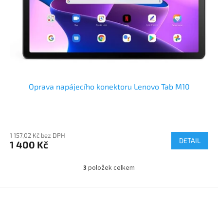
Oprava napájecího konektoru Lenovo Tab M10
1 157,02 Kč bez DPH
DETAIL
1 400 Kč
3
položek celkem
O
v
l
Z
á
á
d
p
a