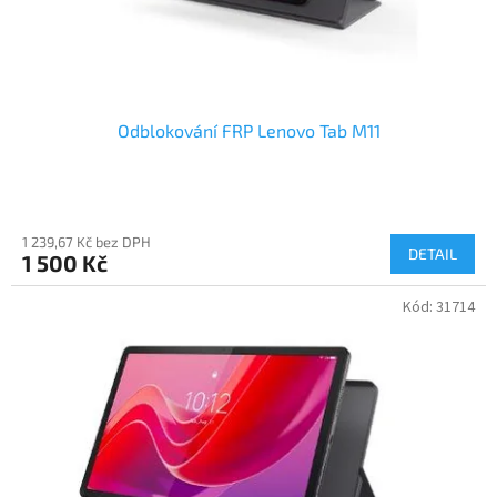
k
t
ů
Odblokování FRP Lenovo Tab M11
1 239,67 Kč bez DPH
DETAIL
1 500 Kč
Kód:
31714