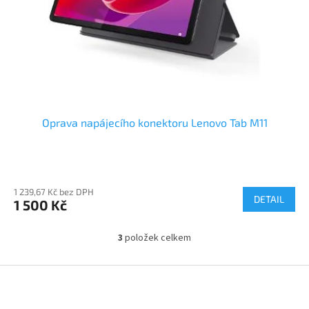
Oprava napájecího konektoru Lenovo Tab M11
1 239,67 Kč bez DPH
DETAIL
1 500 Kč
3
položek celkem
O
v
l
Z
á
á
d
p
a