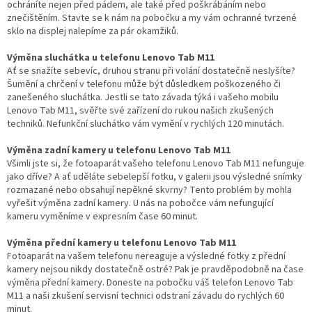
ochráníte nejen před pádem, ale také před poškrábáním nebo
znečištěním. Stavte se k nám na pobočku a my vám ochranné tvrzené
sklo na displej nalepíme za pár okamžiků.
Výměna sluchátka u telefonu Lenovo Tab M11
Ať se snažíte sebevíc, druhou stranu při volání dostatečně neslyšíte?
Šumění a chrčení v telefonu může být důsledkem poškozeného či
zanešeného sluchátka. Jestli se tato závada týká i vašeho mobilu
Lenovo Tab M11, svěřte své zařízení do rukou našich zkušených
techniků. Nefunkční sluchátko vám vymění v rychlých 120 minutách.
Výměna zadní kamery u telefonu Lenovo Tab M11
Všimli jste si, že fotoaparát vašeho telefonu Lenovo Tab M11 nefunguje
jako dříve? A ať uděláte sebelepší fotku, v galerii jsou výsledné snímky
rozmazané nebo obsahují nepěkné skvrny? Tento problém by mohla
vyřešit výměna zadní kamery. U nás na pobočce vám nefungující
kameru vyměníme v expresním čase 60 minut.
Výměna přední kamery u telefonu Lenovo Tab M11
Fotoaparát na vašem telefonu nereaguje a výsledné fotky z přední
kamery nejsou nikdy dostatečně ostré? Pak je pravděpodobně na čase
výměna přední kamery. Doneste na pobočku váš telefon Lenovo Tab
M11 a naši zkušení servisní technici odstraní závadu do rychlých 60
minut.