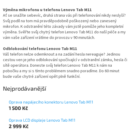
Výměna mikrofonu u telefonu Lenovo Tab M11
Ať se snažíte sebevíc, druhá strana vás při telefonování nikdy neslyší?
Svůj podíl na tom má pravděpodobně poškozený nebo zanesený
mikrofon. K odstranění této závady vám jistě pomůže jeho kompletní
výměna. Svěřte svůj chytrý telefon Lenovo Tab M11 do naší péče a my
vám vaše zařízení vrátíme do provozu v 90 minutách.
Odblokování telefonu Lenovo Tab M11
Váš telefon nelze odemknout a na zadání hesla nereaguje? Jedinou
cestou ven je jeho odblokování spočívající v odstranění zámku, hesla či
sítě operátora. Doneste svůj telefon Lenovo Tab M11 k nám na
pobočku a my si s tímto problémem snadno poradíme. Do 60 minut
bude vaše chytré zařízení opět plně funkční.
Nejprodávanější
Oprava napájecího konektoru Lenovo Tab M11
1 500 Kč
Oprava LCD displeje Lenovo Tab M11
2 999 Kč