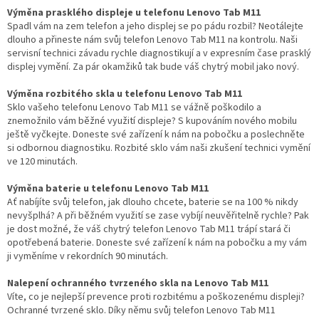
Výměna prasklého displeje u telefonu Lenovo Tab M11
Spadl vám na zem telefon a jeho displej se po pádu rozbil? Neotálejte
dlouho a přineste nám svůj telefon Lenovo Tab M11 na kontrolu. Naši
servisní technici závadu rychle diagnostikují a v expresním čase prasklý
displej vymění. Za pár okamžiků tak bude váš chytrý mobil jako nový.
Výměna rozbitého skla u telefonu Lenovo Tab M11
Sklo vašeho telefonu Lenovo Tab M11 se vážně poškodilo a
znemožnilo vám běžné využití displeje? S kupováním nového mobilu
ještě vyčkejte. Doneste své zařízení k nám na pobočku a poslechněte
si odbornou diagnostiku. Rozbité sklo vám naši zkušení technici vymění
ve 120 minutách.
Výměna baterie u telefonu Lenovo Tab M11
Ať nabíjíte svůj telefon, jak dlouho chcete, baterie se na 100 % nikdy
nevyšplhá? A při běžném využití se zase vybíjí neuvěřitelně rychle? Pak
je dost možné, že váš chytrý telefon Lenovo Tab M11 trápí stará či
opotřebená baterie. Doneste své zařízení k nám na pobočku a my vám
ji vyměníme v rekordních 90 minutách.
Nalepení ochranného tvrzeného skla na Lenovo Tab M11
Víte, co je nejlepší prevence proti rozbitému a poškozenému displeji?
Ochranné tvrzené sklo. Díky němu svůj telefon Lenovo Tab M11