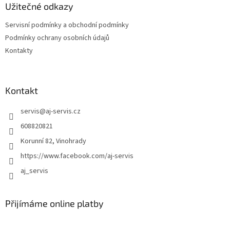
a
Užitečné odkazy
c
t
í
Servisní podmínky a obchodní podmínky
í
p
Podmínky ochrany osobních údajů
r
v
Kontakty
k
y
v
ý
Kontakt
p
i
servis
@
aj-servis.cz
s
608820821
u
Korunní 82, Vinohrady
https://www.facebook.com/aj-servis
aj_servis
Přijímáme online platby