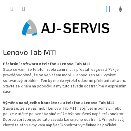
Přejít
NÁKUP
na
obsah
KOŠÍK
Lenovo Tab M11
Přehrání softwaru v telefonu Lenovo Tab M11
Stalo se vám, že telefon zcela zamrznul a přestal reagovat? Pak je
pravděpodobné, že se ve vašem mobilu Lenovo Tab M11 vyskytl
softwarový problém. Ten by mohlo vyřešit odborné přehrání softwaru.
Stavte se k nám na pobočku a my tuto závadu odstraníme v expresním
čase.
Výměna napájecího konektoru u telefonu Lenovo Tab M11
Stává se, že se váš mobil Lenovo Tab M11 nabíjí velmi pomalu, nebo
pouze v určité poloze? Na vině může být porušený napájecí konektor.
Dobrou zprávou je, že tato závada lze snadno odstranit. Přineste svůj
chytrý telefon a my vám napájecí konektor vyměníme na počkání.