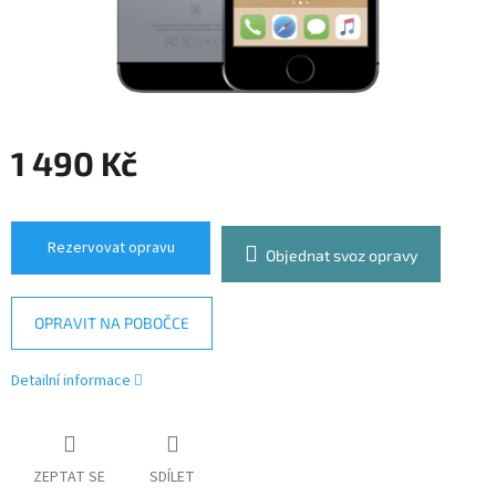
1 490 Kč
Měrná
cena:
Rezervovat opravu
Objednat svoz opravy
OPRAVIT NA POBOČCE
Detailní informace
ZEPTAT SE
SDÍLET