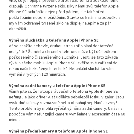
Víte, co je nejlepší prevence proti rozbitému a poškozenému
displeji? Ochranné tvrzené sklo. Díky němu svůj telefon Apple
iPhone SE ochráníte nejen před pádem, ale také před
poškrábáním nebo znečištěním. Stavte se k nám na pobočku a
my vám ochranné tvrzené sklo na displej nalepíme za pár
okamžiků.
Výměna sluchátka u telefonu Apple iPhone SE
Ať se snažíte sebevíc, druhou stranu při volání dostatečně
neslyšíte? Šumění a chrčení v telefonu může být důsledkem
poškozeného či zanešeného sluchátka. Jestli se tato závada
týká i vašeho mobilu Apple iPhone SE, svěřte své zařízení do
rukou našich zkušených techniků. Nefunkční sluchátko vám
vymění v rychlých 120 minutách.
Výměna zadní kamery u telefonu Apple iPhone SE
Všimli jste si, že fotoaparát vašeho telefonu Apple iPhone SE
nefunguje jako dříve? A ať uděláte sebelepší fotku, v galerii jsou
výsledné snímky rozmazané nebo obsahují nepěkné skvrny?
Tento problém by mohla vyřešit výměna zadní kamery. U nás na
pobočce vám nefungující kameru vyměníme v expresním čase 60
minut.
Výměna přední kamery u telefonu Apple iPhone SE