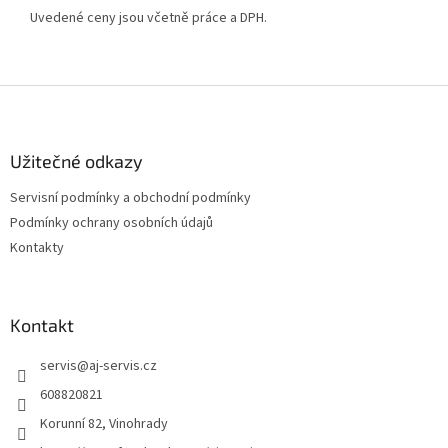
Uvedené ceny jsou včetně práce a DPH.
Z
á
p
a
Užitečné odkazy
t
Servisní podmínky a obchodní podmínky
í
Podmínky ochrany osobních údajů
Kontakty
Kontakt
servis
@
aj-servis.cz
608820821
Korunní 82, Vinohrady