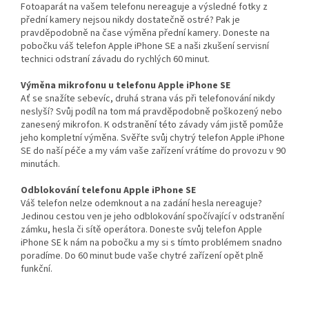
Fotoaparát na vašem telefonu nereaguje a výsledné fotky z
přední kamery nejsou nikdy dostatečně ostré? Pak je
pravděpodobně na čase výměna přední kamery. Doneste na
pobočku váš telefon Apple iPhone SE a naši zkušení servisní
technici odstraní závadu do rychlých 60 minut.
Výměna mikrofonu u telefonu Apple iPhone SE
Ať se snažíte sebevíc, druhá strana vás při telefonování nikdy
neslyší? Svůj podíl na tom má pravděpodobně poškozený nebo
zanesený mikrofon. K odstranění této závady vám jistě pomůže
jeho kompletní výměna. Svěřte svůj chytrý telefon Apple iPhone
SE do naší péče a my vám vaše zařízení vrátíme do provozu v 90
minutách.
Odblokování telefonu Apple iPhone SE
Váš telefon nelze odemknout a na zadání hesla nereaguje?
Jedinou cestou ven je jeho odblokování spočívající v odstranění
zámku, hesla či sítě operátora. Doneste svůj telefon Apple
iPhone SE k nám na pobočku a my si s tímto problémem snadno
poradíme. Do 60 minut bude vaše chytré zařízení opět plně
funkční.