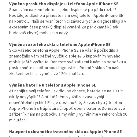
Výměna prasklého displeje u telefonu Apple iPhone SE
Spadl vám na zem telefon a jeho displej se po pádu rozbil?
Neotálejte dlouho a přineste nám svůj telefon Apple iPhone SE
na kontrolu. Naši servisní technici závadu rychle diagnostikují a v
expresním čase prasklý displej vymění. Za pár okamžiků tak
bude váš chytrý mobil jako nový.
Výměna rozbitého skla u telefonu Apple iPhone SE
Sklo vašeho telefonu Apple iPhone SE se vážně poškodilo a
znemožnilo vám běžné využití displeje? S kupováním nového
mobilu ještě vyčkejte. Doneste své zařízení k nám na pobočku a
poslechněte si odbornou diagnostiku. Rozbité sklo vám naši
zkušení technici vymění ve 120 minutách.
Výměna baterie u telefonu Apple iPhone SE
Ať nabíjíte svůj telefon, jak dlouho chcete, baterie se na 100 %
nikdy nevyšplhá? A při běžném využití se zase vybíjí
neuvěřitelně rychle? Pak je dost možné, že váš chytrý telefon
Apple iPhone SE trápí stará či opotřebená baterie. Doneste své
zařízení k nám na pobočku a my vám ji vyměníme v rekordních 90
minutách.
Nalepení ochranného tvrzeného skla na Apple iPhone SE