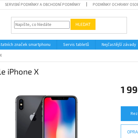
SERVISNÍ PODMÍNKY A OBCHODNÍ PODMÍNKY
PODMÍNKY OCHRANY OSO
HLEDAT
tatních značek smartphonu
Servis tabletů
Nejčastější závady
X
le iPhone X
1 99
Měrná
cena:
Rez
OPRA