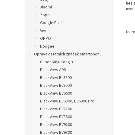
hesl
Xiaomi
minu
Zopo
Google Pixel
Vivo
Uved
OPPO
Doogee
Oprava ostatních značek smartphonu
Cubot King Kong 3
BlackView A96
BlackView BL8800
BlackView BL9000
BlackView BV6600
BlackView BV6800, BV6800 Pro
BlackView BV7100
BlackView BV8800
BlackView BV9200
BlackView BV9300