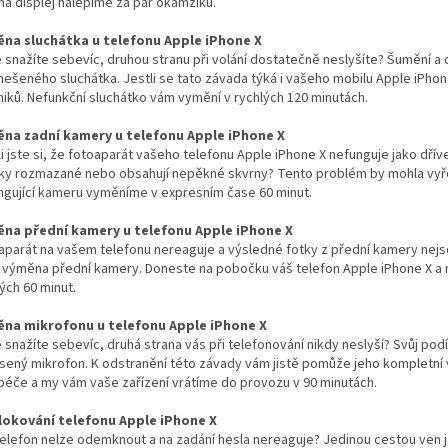
na displej nalepíme za pár okamžiků.
na sluchátka u telefonu Apple iPhone X
e snažíte sebevíc, druhou stranu při volání dostatečně neslyšíte? Šumění
anešeného sluchátka. Jestli se tato závada týká i vašeho mobilu Apple iPho
niků. Nefunkční sluchátko vám vymění v rychlých 120 minutách.
na zadní kamery u telefonu Apple iPhone X
i jste si, že fotoaparát vašeho telefonu Apple iPhone X nefunguje jako dříve
ky rozmazané nebo obsahují nepěkné skvrny? Tento problém by mohla vyř
ngující kameru vyměníme v expresním čase 60 minut.
na přední kamery u telefonu Apple iPhone X
aparát na vašem telefonu nereaguje a výsledné fotky z přední kamery nej
 výměna přední kamery. Doneste na pobočku váš telefon Apple iPhone X a na
ých 60 minut.
na mikrofonu u telefonu Apple iPhone X
e snažíte sebevíc, druhá strana vás při telefonování nikdy neslyší? Svůj 
sený mikrofon. K odstranění této závady vám jistě pomůže jeho kompletní 
 péče a my vám vaše zařízení vrátíme do provozu v 90 minutách.
okování telefonu Apple iPhone X
telefon nelze odemknout a na zadání hesla nereaguje? Jedinou cestou ven j