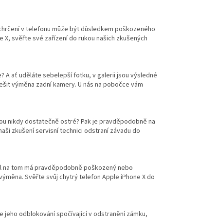
 a chrčení v telefonu může být důsledkem poškozeného
ne X, svěřte své zařízení do rukou našich zkušených
? A ať uděláte sebelepší fotku, v galerii jsou výsledné
ešit výměna zadní kamery. U nás na pobočce vám
sou nikdy dostatečně ostré? Pak je pravděpodobně na
ši zkušení servisní technici odstraní závadu do
podíl na tom má pravděpodobně poškozený nebo
výměna. Svěřte svůj chytrý telefon Apple iPhone X do
e jeho odblokování spočívající v odstranění zámku,