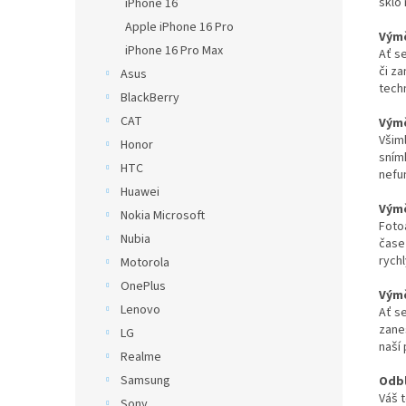
sklo 
iPhone 16
Apple iPhone 16 Pro
Výmě
iPhone 16 Pro Max
Ať s
či z
Asus
tech
BlackBerry
CAT
Výmě
Všiml
Honor
sním
HTC
nefu
Huawei
Výmě
Nokia Microsoft
Foto
Nubia
čase
rychl
Motorola
OnePlus
Výmě
Lenovo
Ať s
zane
LG
naší
Realme
Samsung
Odbl
Váš 
Sony