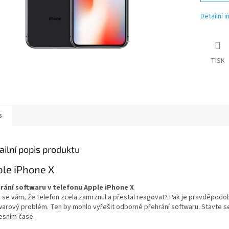
Detailní 
TISK
s
ailní popis produktu
le iPhone X
rání softwaru v telefonu Apple iPhone X
o se vám, že telefon zcela zamrznul a přestal reagovat? Pak je pravděpodo
warový problém. Ten by mohlo vyřešit odborné přehrání softwaru. Stavte 
esním čase.