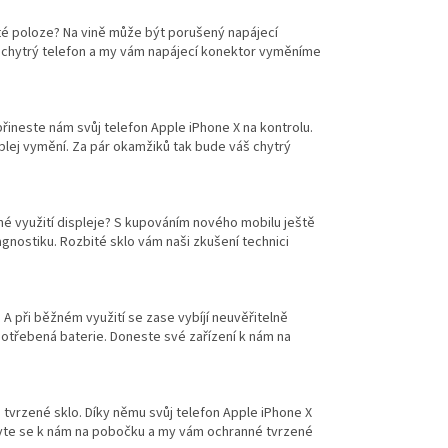
ité poloze? Na vině může být porušený napájecí
ůj chytrý telefon a my vám napájecí konektor vyměníme
přineste nám svůj telefon Apple iPhone X na kontrolu.
splej vymění. Za pár okamžiků tak bude váš chytrý
é využití displeje? S kupováním nového mobilu ještě
gnostiku. Rozbité sklo vám naši zkušení technici
 A při běžném využití se zase vybíjí neuvěřitelně
opotřebená baterie. Doneste své zařízení k nám na
 tvrzené sklo. Díky němu svůj telefon Apple iPhone X
avte se k nám na pobočku a my vám ochranné tvrzené