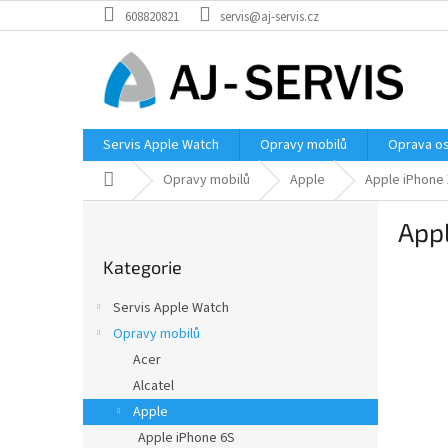
Přejít
608820821
servis@aj-servis.cz
na
obsah
Servis Apple Watch
Opravy mobilů
Oprava os
Domů
Opravy mobilů
Apple
Apple iPhone 
P
App
o
Přeskočit
s
Kategorie
kategorie
t
r
Servis Apple Watch
a
Opravy mobilů
n
Acer
n
í
Alcatel
p
Apple
a
Apple iPhone 6S