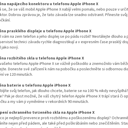
na napájecího konektoru u telefonu Apple iPhone X
á se, že se váš mobil Apple iPhone X nabíjí velmi pomalu, nebo pouze v urč
ktor. Dobrou zprávou je, že tato závada lze snadno odstranit. Přineste sv
očkání.
na prasklého displeje u telefonu Apple iPhone X
 vám na zem telefon a jeho displej se po pádu rozbil? Neotálejte dlouho a 
servisní technici závadu rychle diagnostikují a v expresním čase prasklý di
l jako nový.
na rozbitého skla u telefonu Apple iPhone X
 vašeho telefonu Apple iPhone X se vážně poškodilo a znemožnilo vám běžn
ejte. Doneste své zařízení k nám na pobočku a poslechněte si odbornou dia
ní ve 120 minutách.
na baterie u telefonu Apple iPhone X
bíjíte svůj telefon, jak dlouho chcete, baterie se na 100 % nikdy nevyšplhá?
le? Pak je dost možné, že váš chytrý telefon Apple iPhone X trápí stará či 
čku a my vám ji vyměníme v rekordních 90 minutách.
pení ochranného tvrzeného skla na Apple iPhone X
, co je nejlepší prevence proti rozbitému a poškozenému displeji? Ochranné
áníte nejen před pádem, ale také před poškrábáním nebo znečištěním. St