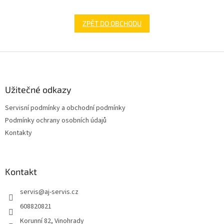
ZPĚT DO OBCHODU
Z
á
p
a
Užitečné odkazy
t
Servisní podmínky a obchodní podmínky
í
Podmínky ochrany osobních údajů
Kontakty
Kontakt
servis
@
aj-servis.cz
608820821
Korunní 82, Vinohrady