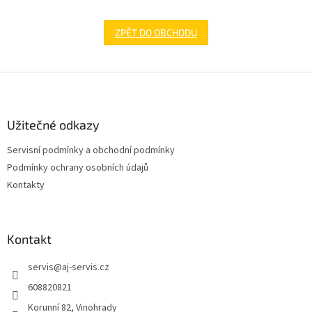
ZPĚT DO OBCHODU
Z
á
p
a
Užitečné odkazy
t
Servisní podmínky a obchodní podmínky
í
Podmínky ochrany osobních údajů
Kontakty
Kontakt
servis
@
aj-servis.cz
608820821
Korunní 82, Vinohrady