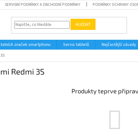
SERVISNÍ PODMÍNKY A OBCHODNÍ PODMÍNKY
PODMÍNKY OCHRANY OSO
HLEDAT
tatních značek smartphonu
Servis tabletů
Nejčastější závady
 3S
omi Redmi 3S
Produkty teprve připra