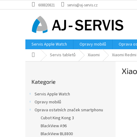
Přejít
608820821
servis@aj-servis.cz
na
obsah
Servis Apple Watch
Opravy mobilů
Oprava os
Domů
Servis tabletů
Xiaomi
Xiaomi Redmi
P
Xia
o
Přeskočit
s
Kategorie
kategorie
t
r
Servis Apple Watch
a
Opravy mobilů
n
Oprava ostatních značek smartphonu
n
í
Cubot King Kong 3
p
BlackView A96
a
BlackView BL8800