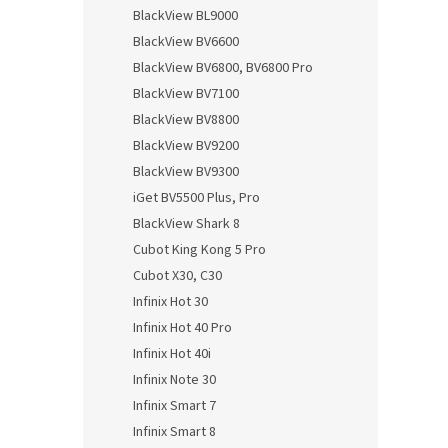
n
BlackView BL9000
e
BlackView BV6600
l
BlackView BV6800, BV6800 Pro
BlackView BV7100
BlackView BV8800
BlackView BV9200
BlackView BV9300
iGet BV5500 Plus, Pro
BlackView Shark 8
Cubot King Kong 5 Pro
Cubot X30, C30
Infinix Hot 30
Infinix Hot 40 Pro
Infinix Hot 40i
Infinix Note 30
Infinix Smart 7
Infinix Smart 8