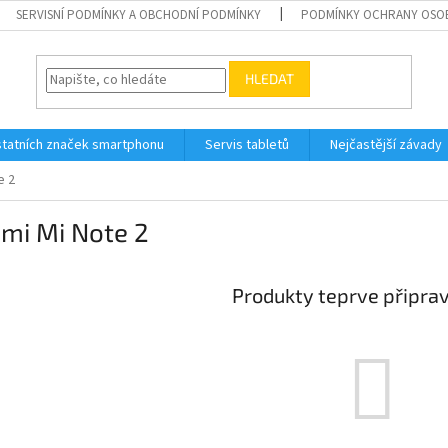
SERVISNÍ PODMÍNKY A OBCHODNÍ PODMÍNKY
PODMÍNKY OCHRANY OSO
HLEDAT
tatních značek smartphonu
Servis tabletů
Nejčastější závady
e 2
mi Mi Note 2
Produkty teprve připra