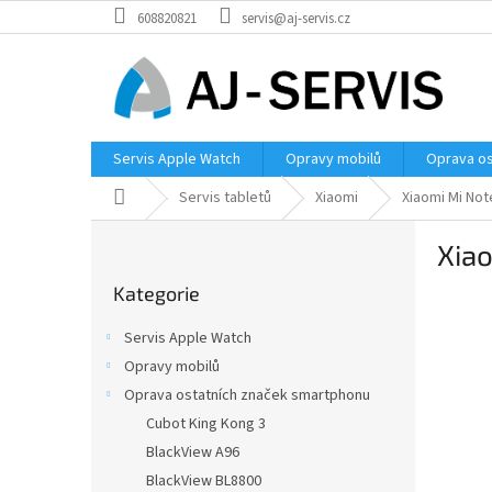
Přejít
608820821
servis@aj-servis.cz
na
obsah
Servis Apple Watch
Opravy mobilů
Oprava os
Domů
Servis tabletů
Xiaomi
Xiaomi Mi Not
P
Xiao
o
Přeskočit
s
Kategorie
kategorie
t
r
Servis Apple Watch
a
Opravy mobilů
n
Oprava ostatních značek smartphonu
n
í
Cubot King Kong 3
p
BlackView A96
a
BlackView BL8800