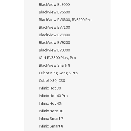
n
BlackView BL9000
e
BlackView BV6600
l
BlackView BV6800, BV6800 Pro
BlackView BV7100
BlackView BV8800
BlackView BV9200
BlackView BV9300
iGet BV5500 Plus, Pro
BlackView Shark 8
Cubot King Kong 5 Pro
Cubot X30, C30
Infinix Hot 30
Infinix Hot 40 Pro
Infinix Hot 40i
Infinix Note 30
Infinix Smart 7
Infinix Smart 8