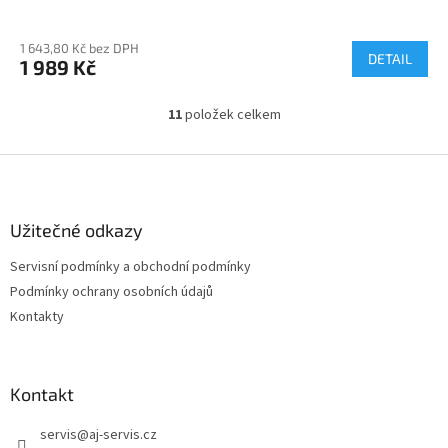
1 643,80 Kč bez DPH
DETAIL
1 989 Kč
11
položek celkem
O
v
l
Z
á
á
d
p
a
a
Užitečné odkazy
c
t
í
Servisní podmínky a obchodní podmínky
í
p
Podmínky ochrany osobních údajů
r
v
Kontakty
k
y
v
ý
Kontakt
p
i
servis
@
aj-servis.cz
s