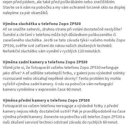
nejen před pádem, ale také před poškrábáním nebo znečištěním.
Stavte se k nám na pobočku a my vám ochranné tvrzené sklo na displej
nalepíme za pár okamžiků.
Výměna sluchátka u telefonu Zopo ZP530
Ať se snažíte sebevíc, druhou stranu při volání dostatečně neslyšíte?
Šumění a chrčení v telefonu může být důsledkem poškozeného či
zanešeného sluchátka. Jestli se tato závada týká i vašeho mobilu Zopo
ZP530, svěřte své zařízení do rukou našich zkušených techniků.
Nefunkční sluchátko vám vymění v rychlých 120 minutách.
Výměna zadní kamery u telefonu Zopo ZP530
Všimli jste si, že fotoaparát vašeho telefonu Zopo ZP530 nefunguje
jako dříve? A ať uděláte sebelepší fotku, v galerii jsou výsledné snímky
rozmazané nebo obsahují nepěkné skvrny? Tento problém by mohla
vyřešit výměna zadní kamery. U nás na pobočce vám nefungující
kameru vyměníme v expresním čase 60 minut.
Výměna přední kamery u telefonu Zopo ZP530
Fotoaparát na vašem telefonu nereaguje a výsledné fotky z přední
kamery nejsou nikdy dostatečně ostré? Pak je pravděpodobně na čase
výměna přední kamery. Doneste na pobočku váš telefon Zopo ZP530 a
naši zkušení servisní technici odstraní závadu do rychlých 60 minut.