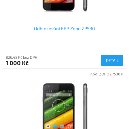
t
ů
Odblokování FRP Zopo ZP530
826,45 Kč bez DPH
DETAIL
1 000 Kč
Kód:
ZOPOZP530 H