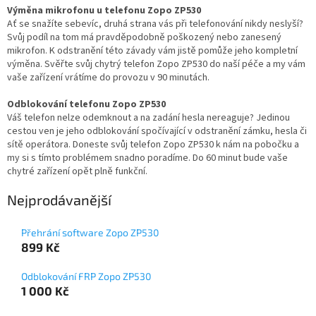
Výměna mikrofonu u telefonu Zopo ZP530
Ať se snažíte sebevíc, druhá strana vás při telefonování nikdy neslyší?
Svůj podíl na tom má pravděpodobně poškozený nebo zanesený
mikrofon. K odstranění této závady vám jistě pomůže jeho kompletní
výměna. Svěřte svůj chytrý telefon Zopo ZP530 do naší péče a my vám
vaše zařízení vrátíme do provozu v 90 minutách.
Odblokování telefonu Zopo ZP530
Váš telefon nelze odemknout a na zadání hesla nereaguje? Jedinou
cestou ven je jeho odblokování spočívající v odstranění zámku, hesla či
sítě operátora. Doneste svůj telefon Zopo ZP530 k nám na pobočku a
my si s tímto problémem snadno poradíme. Do 60 minut bude vaše
chytré zařízení opět plně funkční.
Nejprodávanější
Přehrání software Zopo ZP530
899 Kč
Odblokování FRP Zopo ZP530
1 000 Kč