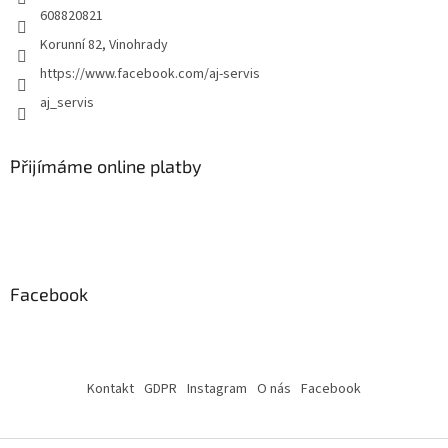
608820821
u
Korunní 82, Vinohrady
https://www.facebook.com/aj-servis
aj_servis
Přijímáme online platby
Facebook
Kontakt
GDPR
Instagram
O nás
Facebook