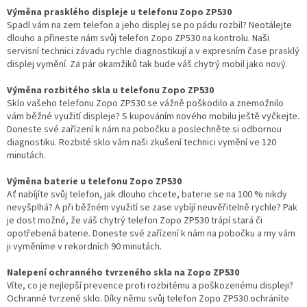
Výměna prasklého displeje u telefonu Zopo ZP530
Spadl vám na zem telefon a jeho displej se po pádu rozbil? Neotálejte
dlouho a přineste nám svůj telefon Zopo ZP530 na kontrolu. Naši
servisní technici závadu rychle diagnostikují a v expresním čase prasklý
displej vymění. Za pár okamžiků tak bude váš chytrý mobil jako nový.
Výměna rozbitého skla u telefonu Zopo ZP530
Sklo vašeho telefonu Zopo ZP530 se vážně poškodilo a znemožnilo
vám běžné využití displeje? S kupováním nového mobilu ještě vyčkejte.
Doneste své zařízení k nám na pobočku a poslechněte si odbornou
diagnostiku. Rozbité sklo vám naši zkušení technici vymění ve 120
minutách.
Výměna baterie u telefonu Zopo ZP530
Ať nabíjíte svůj telefon, jak dlouho chcete, baterie se na 100 % nikdy
nevyšplhá? A při běžném využití se zase vybíjí neuvěřitelně rychle? Pak
je dost možné, že váš chytrý telefon Zopo ZP530 trápí stará či
opotřebená baterie. Doneste své zařízení k nám na pobočku a my vám
ji vyměníme v rekordních 90 minutách.
Nalepení ochranného tvrzeného skla na Zopo ZP530
Víte, co je nejlepší prevence proti rozbitému a poškozenému displeji?
Ochranné tvrzené sklo. Díky němu svůj telefon Zopo ZP530 ochráníte