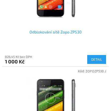
Odblokování sítě Zopo ZP530
826,45 Kč bez DPH
DETAIL
1 000 Kč
Kód:
ZOPOZP530 J