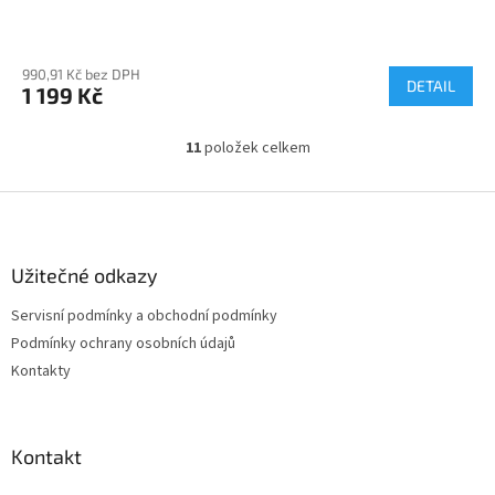
990,91 Kč bez DPH
DETAIL
1 199 Kč
11
položek celkem
O
v
l
Z
á
á
d
p
a
a
Užitečné odkazy
c
t
í
Servisní podmínky a obchodní podmínky
í
p
Podmínky ochrany osobních údajů
r
v
Kontakty
k
y
v
ý
Kontakt
p
i