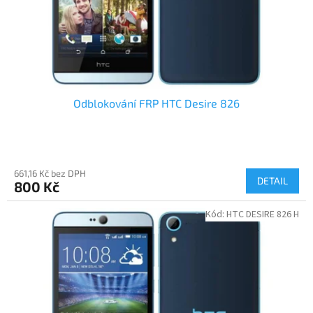
Odblokování FRP HTC Desire 826
661,16 Kč bez DPH
DETAIL
800 Kč
Kód:
HTC DESIRE 826 H