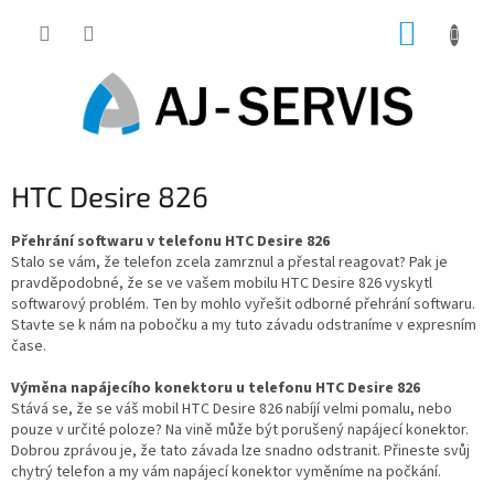
Přejít
NÁKUP
na
obsah
KOŠÍK
HTC Desire 826
Přehrání softwaru v telefonu HTC Desire 826
Stalo se vám, že telefon zcela zamrznul a přestal reagovat? Pak je
pravděpodobné, že se ve vašem mobilu HTC Desire 826 vyskytl
softwarový problém. Ten by mohlo vyřešit odborné přehrání softwaru.
Stavte se k nám na pobočku a my tuto závadu odstraníme v expresním
čase.
Výměna napájecího konektoru u telefonu HTC Desire 826
Stává se, že se váš mobil HTC Desire 826 nabíjí velmi pomalu, nebo
pouze v určité poloze? Na vině může být porušený napájecí konektor.
Dobrou zprávou je, že tato závada lze snadno odstranit. Přineste svůj
chytrý telefon a my vám napájecí konektor vyměníme na počkání.