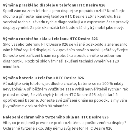
Výměna prasklého displeje u telefonu HTC Desire 826
Spadl vám na zem telefon a jeho displej se po pádu rozbil? Neotálejte
dlouho a přineste nám svůj telefon HTC Desire 826 na kontrolu. Naši
servisní technici závadu rychle diagnostikují a v expresním čase prasklý
displej vymění. Za pár okamžiků tak bude váš chytrý mobil jako nový.
Výměna rozbitého skla u telefonu HTC Desire 826
Sklo vašeho telefonu HTC Desire 826 se vážně poškodilo a znemožnilo
vám běžné využití displeje? S kupováním nového mobilu ještě vyčkejte.
Doneste své zařízení k nám na pobočku a poslechněte si odbornou
diagnostiku. Rozbité sklo vám naši zkušení technici vymění ve 120
minutách.
Výměna baterie u telefonu HTC Desire 826
Ať nabíjíte svůj telefon, jak dlouho chcete, baterie se na 100 % nikdy
nevyšplhá? A při běžném využití se zase vybíjí neuvěřitelně rychle? Pak
je dost možné, že váš chytrý telefon HTC Desire 826 trápí stará či
opotřebená baterie. Doneste své zařízení k nám na pobočku a my vám
ji vyměníme v rekordních 90 minutách.
Nalepení ochranného tvrzeného skla na HTC Desire 826
Víte, co je nejlepší prevence proti rozbitému a poškozenému displeji?
Ochranné tvrzené sklo. Díky němu svůj telefon HTC Desire 826