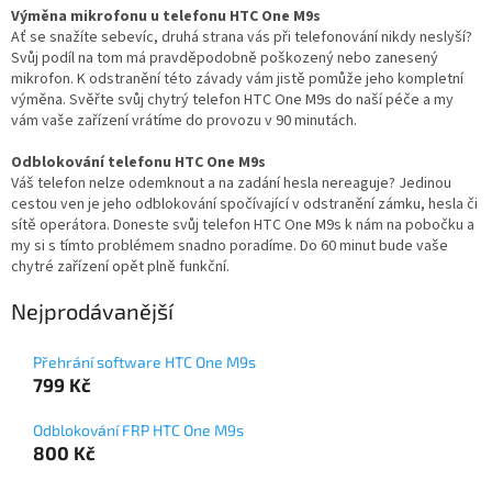
Výměna mikrofonu u telefonu HTC One M9s
Ať se snažíte sebevíc, druhá strana vás při telefonování nikdy neslyší?
Svůj podíl na tom má pravděpodobně poškozený nebo zanesený
mikrofon. K odstranění této závady vám jistě pomůže jeho kompletní
výměna. Svěřte svůj chytrý telefon HTC One M9s do naší péče a my
vám vaše zařízení vrátíme do provozu v 90 minutách.
Odblokování telefonu HTC One M9s
Váš telefon nelze odemknout a na zadání hesla nereaguje? Jedinou
cestou ven je jeho odblokování spočívající v odstranění zámku, hesla či
sítě operátora. Doneste svůj telefon HTC One M9s k nám na pobočku a
my si s tímto problémem snadno poradíme. Do 60 minut bude vaše
chytré zařízení opět plně funkční.
Nejprodávanější
Přehrání software HTC One M9s
799 Kč
Odblokování FRP HTC One M9s
800 Kč