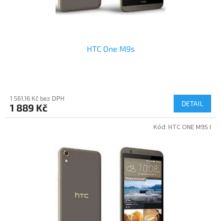
t
ů
HTC One M9s
1 561,16 Kč bez DPH
DETAIL
1 889 Kč
Kód:
HTC ONE M9S I