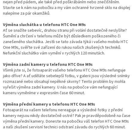
nejen před pádem, ale také před poškrábáním nebo znečištěním.
Stavte se k nám na pobočku a my vám ochranné tvrzené sklo na displej
nalepíme za pár okamžiků.
Výměna sluchátka u telefonu HTC One M9s
Ať se snažíte sebevíc, druhou stranu při volání dostatečně neslyšíte?
Šumění a chrčení v telefonu může být důsledkem poškozeného či
zanešeného sluchátka. Jestli se tato závada týká i vašeho mobilu HTC
One M9s, svěřte své zařízení do rukou našich zkušených techniků.
Nefunkční sluchátko vám vymění v rychlých 120 minutách.
Výměna zadní kamery u telefonu HTC One M9s
Všimli jste si, že fotoaparát vašeho telefonu HTC One M9s nefunguje
jako dříve? A ať uděláte sebelepší fotku, v galerii jsou výsledné snímky
rozmazané nebo obsahují nepěkné skvrny? Tento problém by mohla
vyřešit výměna zadní kamery. U nás na pobočce vám nefungující
kameru vyměníme v expresním čase 60 minut.
Výměna přední kamery u telefonu HTC One M9s
Fotoaparát na vašem telefonu nereaguje a výsledné fotky z přední
kamery nejsou nikdy dostatečně ostré? Pak je pravděpodobně na čase
výměna přední kamery. Doneste na pobočku váš telefon HTC One M9s
a naši zkušení servisní technici odstraní závadu do rychlých 60 minut.