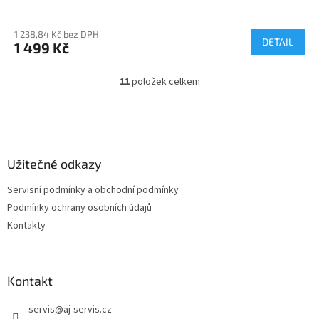
1 238,84 Kč bez DPH
DETAIL
1 499 Kč
11
položek celkem
O
v
l
Z
á
á
d
p
a
a
Užitečné odkazy
c
t
í
Servisní podmínky a obchodní podmínky
í
p
Podmínky ochrany osobních údajů
r
v
Kontakty
k
y
v
ý
Kontakt
p
i
servis
@
aj-servis.cz
s