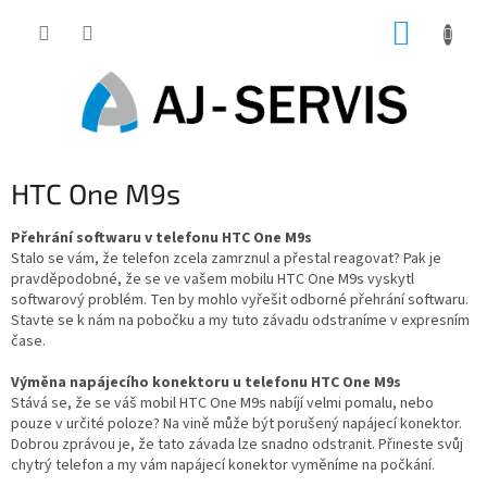
Přejít
NÁKUP
na
obsah
KOŠÍK
HTC One M9s
Přehrání softwaru v telefonu HTC One M9s
Stalo se vám, že telefon zcela zamrznul a přestal reagovat? Pak je
pravděpodobné, že se ve vašem mobilu HTC One M9s vyskytl
softwarový problém. Ten by mohlo vyřešit odborné přehrání softwaru.
Stavte se k nám na pobočku a my tuto závadu odstraníme v expresním
čase.
Výměna napájecího konektoru u telefonu HTC One M9s
Stává se, že se váš mobil HTC One M9s nabíjí velmi pomalu, nebo
pouze v určité poloze? Na vině může být porušený napájecí konektor.
Dobrou zprávou je, že tato závada lze snadno odstranit. Přineste svůj
chytrý telefon a my vám napájecí konektor vyměníme na počkání.