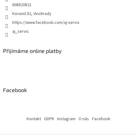
608820821
u
Korunní 82, Vinohrady
https://www.facebook.com/aj-servis
aj_servis
Přijímáme online platby
Facebook
Kontakt
GDPR
Instagram
O nás
Facebook