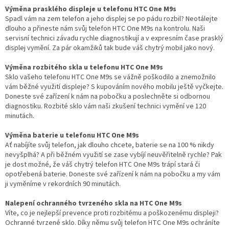
Výměna prasklého displeje u telefonu HTC One M9s
Spadl vám na zem telefon a jeho displej se po pádu rozbil? Neotálejte
dlouho a přineste nám svůj telefon HTC One M9s na kontrolu. Naši
servisní technici závadu rychle diagnostikují a v expresním čase prasklý
displej vymění. Za pár okamžiků tak bude váš chytrý mobil jako nový.
Výměna rozbitého skla u telefonu HTC One M9s
Sklo vašeho telefonu HTC One M9s se vážně poškodilo a znemožnilo
vám běžné využití displeje? S kupováním nového mobilu ještě vyčkejte.
Doneste své zařízení k nám na pobočku a poslechněte si odbornou
diagnostiku. Rozbité sklo vám naši zkušení technici vymění ve 120
minutách.
Výměna baterie u telefonu HTC One M9s
Ať nabíjíte svůj telefon, jak dlouho chcete, baterie se na 100 % nikdy
nevyšplhá? A při běžném využití se zase vybíjí neuvěřitelně rychle? Pak
je dost možné, že váš chytrý telefon HTC One M9s trápí stará či
opotřebená baterie. Doneste své zařízení k nám na pobočku a my vám
ji vyměníme v rekordních 90 minutách.
Nalepení ochranného tvrzeného skla na HTC One M9s
Víte, co je nejlepší prevence proti rozbitému a poškozenému displeji?
Ochranné tvrzené sklo. Díky němu svůj telefon HTC One M9s ochráníte