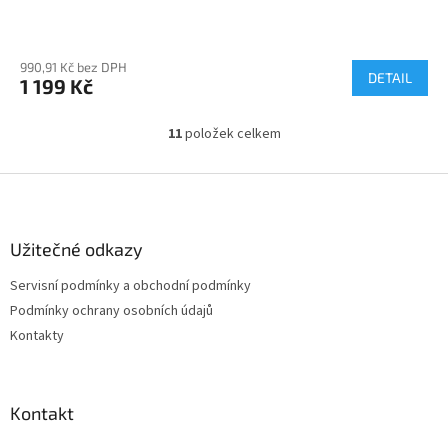
990,91 Kč bez DPH
DETAIL
1 199 Kč
11
položek celkem
O
v
l
Z
á
á
d
p
a
a
Užitečné odkazy
c
t
í
Servisní podmínky a obchodní podmínky
í
p
Podmínky ochrany osobních údajů
r
v
Kontakty
k
y
v
ý
Kontakt
p
i