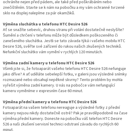
ochráníte nejen před pádem, ale také před poškrábáním nebo
znečištěním. Stavte se k nám na pobočku a my vám ochranné tvrzené
sklo na displej nalepíme za pár okamžiků.
Výměna sluchátka u telefonu HTC Desire 526
Ať se snažíte sebevíc, druhou stranu při volání dostatečně neslyšíte?
Šumění a chrčení v telefonu může být důsledkem poškozeného či
zanešeného sluchátka. Jestli se tato závada týká i vašeho mobilu HTC
Desire 526, svěřte své zařízení do rukou našich zkušených techniků.
Nefunkční sluchátko vám vymění v rychlých 120 minutách.
Výměna zadní kamery u telefonu HTC Desire 526
Všimli jste si, že fotoaparát vašeho telefonu HTC Desire 526 nefunguje
jako dříve? A ať uděláte sebelepší fotku, v galerii jsou výsledné snímky
rozmazané nebo obsahují nepěkné skvrny? Tento problém by mohla
vyřešit výměna zadní kamery. U nás na pobočce vám nefungující
kameru vyměníme v expresním čase 60 minut.
Výměna přední kamery u telefonu HTC Desire 526
Fotoaparát na vašem telefonu nereaguje a výsledné fotky z přední
kamery nejsou nikdy dostatečně ostré? Pak je pravděpodobně na čase
výměna přední kamery. Doneste na pobočku váš telefon HTC Desire
526 a naši zkušení servisní technici odstraní závadu do rychlých 60
minut.