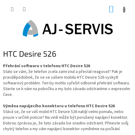
Přejít
NÁKUP
na
obsah
KOŠÍK
HTC Desire 526
Přehrání softwaru v telefonu HTC Desire 526
Stalo se vám, že telefon zcela zamrznul a přestal reagovat? Pak je
pravděpodobné, že se ve vašem mobilu HTC Desire 526 vyskytl
softwarový problém. Ten by mohlo vyřešit odborné přehrání softwaru.
Stavte se k nám na pobočku a my tuto závadu odstraníme v expresním
čase.
Výměna napájecího konektoru u telefonu HTC Desire 526
Stává se, že se váš mobil HTC Desire 526 nabíjí velmi pomalu, nebo
pouze v určité poloze? Na vině může být porušený napájecí konektor.
Dobrou zprávou je, že tato závada lze snadno odstranit. Přineste svůj
chytrý telefon a my vám napájecí konektor vyměníme na počkání.