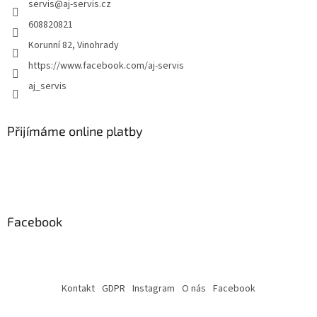
servis
@
aj-servis.cz
s
608820821
u
Korunní 82, Vinohrady
https://www.facebook.com/aj-servis
aj_servis
Přijímáme online platby
Facebook
Kontakt
GDPR
Instagram
O nás
Facebook