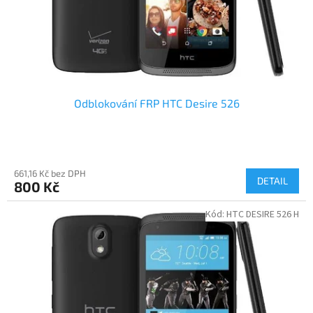
Odblokování FRP HTC Desire 526
661,16 Kč bez DPH
DETAIL
800 Kč
Kód:
HTC DESIRE 526 H