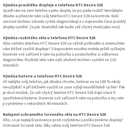
Výměna prasklého displeje u telefonu HTC Desire 526
Spadl vám na zem telefon a jeho displej se po pádu rozbil? Neotálejte
dlouho a přineste nám svůj telefon HTC Desire 526 na kontrolu. Naši
servisní technici závadu rychle diagnostikují a v expresním čase prasklý
displej vymění. Za pár okamžiků tak bude váš chytrý mobil jako nový.
Výměna rozbitého skla u telefonu HTC Desire 526
Sklo vašeho telefonu HTC Desire 526 se vážně poškodilo a znemožnilo
vám běžné využití displeje? S kupováním nového mobilu ještě vyčkejte.
Doneste své zařízení k nám na pobočku a poslechněte si odbornou
diagnostiku. Rozbité sklo vám naši zkušení technici vymění ve 120
minutách.
Výměna baterie u telefonu HTC Desire 526
Ať nabíjíte svůj telefon, jak dlouho chcete, baterie se na 100 % nikdy
nevyšplhá? A při běžném využití se zase vybíjí neuvěřitelně rychle? Pak
je dost možné, že váš chytrý telefon HTC Desire 526 trápí stará či
opotřebená baterie. Doneste své zařízení k nám na pobočku a my vám
ji vyměníme v rekordních 90 minutách.
Nalepení ochranného tvrzeného skla na HTC Desire 526
Víte, co je nejlepší prevence proti rozbitému a poškozenému displeji?
Ochranné tvrzené sklo. Díky němu svůj telefon HTC Desire 526