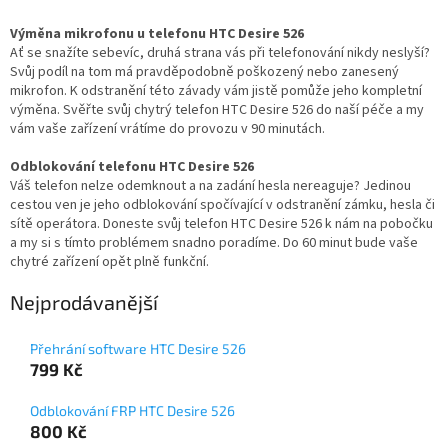
Výměna mikrofonu u telefonu HTC Desire 526
Ať se snažíte sebevíc, druhá strana vás při telefonování nikdy neslyší?
Svůj podíl na tom má pravděpodobně poškozený nebo zanesený
mikrofon. K odstranění této závady vám jistě pomůže jeho kompletní
výměna. Svěřte svůj chytrý telefon HTC Desire 526 do naší péče a my
vám vaše zařízení vrátíme do provozu v 90 minutách.
Odblokování telefonu HTC Desire 526
Váš telefon nelze odemknout a na zadání hesla nereaguje? Jedinou
cestou ven je jeho odblokování spočívající v odstranění zámku, hesla či
sítě operátora. Doneste svůj telefon HTC Desire 526 k nám na pobočku
a my si s tímto problémem snadno poradíme. Do 60 minut bude vaše
chytré zařízení opět plně funkční.
Nejprodávanější
Přehrání software HTC Desire 526
799 Kč
Odblokování FRP HTC Desire 526
800 Kč