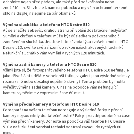
ochráníte nejen před pádem, ale také před poškrábáním nebo
znečištěním. Stavte se k nám na pobočku a my vám ochranné tvrzené
sklo na displej nalepíme za pár okamžiků.
Výměna sluchátka u telefonu HTC Desire 510
Ať se snažíte sebevíc, druhou stranu při volání dostatečně neslyšíte?
Šumění a chrčení v telefonu může být důsledkem poškozeného či
zanešeného sluchátka. Jestli se tato závada týká i vašeho mobilu HTC
Desire 510, svěřte své zařízení do rukou našich zkušených techniků.
Nefunkční sluchátko vám vymění v rychlých 120 minutách.
Výměna zadní kamery u telefonu HTC Desire 510
Všimli jste si, že fotoaparát vašeho telefonu HTC Desire 510 nefunguje
jako dříve? A ať uděláte sebelepší fotku, v galerii jsou výsledné snímky
rozmazané nebo obsahují nepěkné skvrny? Tento problém by mohla
vyřešit výměna zadní kamery. U nás na pobočce vám nefungující
kameru vyměníme v expresním čase 60 minut.
Výměna přední kamery u telefonu HTC Desire 510
Fotoaparát na vašem telefonu nereaguje a výsledné fotky z přední
kamery nejsou nikdy dostatečně ostré? Pak je pravděpodobně na čase
výměna přední kamery. Doneste na pobočku váš telefon HTC Desire
510 a naši zkušení servisní technici odstraní závadu do rychlých 60
minut.