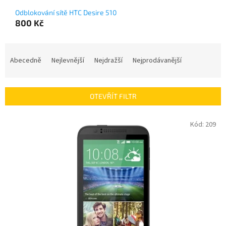
Odblokování sítě HTC Desire 510
800 Kč
Ř
a
Abecedně
Nejlevnější
Nejdražší
Nejprodávanější
z
e
n
OTEVŘÍT FILTR
í
p
V
Kód:
209
r
ý
o
p
d
i
u
s
k
p
t
r
ů
o
d
u