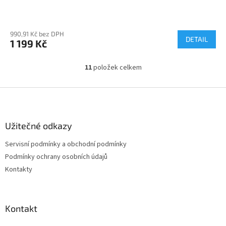
990,91 Kč bez DPH
DETAIL
1 199 Kč
11
položek celkem
O
v
l
Z
á
á
d
p
a
a
Užitečné odkazy
c
t
í
Servisní podmínky a obchodní podmínky
í
p
Podmínky ochrany osobních údajů
r
v
Kontakty
k
y
v
ý
Kontakt
p
i