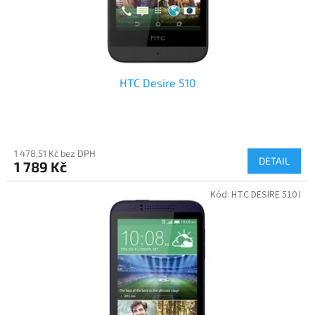
k
t
ů
HTC Desire 510
1 478,51 Kč bez DPH
DETAIL
1 789 Kč
Kód:
HTC DESIRE 510 I