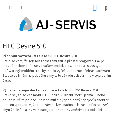
Přejít
NÁKUP
na
obsah
KOŠÍK
HTC Desire 510
Přehrání softwaru v telefonu HTC Desire 510
Stalo se vám, že telefon zcela zamrznul a přestal reagovat? Pak je
pravděpodobné, že se ve vašem mobilu HTC Desire 510 vyskytl
softwarový problém. Ten by mohlo vyřešit odborné přehrání softwaru.
Stavte se k nám na pobočku a my tuto závadu odstraníme v expresním
čase.
Výměna napájecího konektoru u telefonu HTC Desire 510
Stává se, že se váš mobil HTC Desire 510 nabíjí velmi pomalu, nebo
pouze v určité poloze? Na vině může být porušený napájecí konektor.
Dobrou zprávou je, že tato závada lze snadno odstranit. Přineste svůj
chytrý telefon a my vám napájecí konektor vyměníme na počkání.