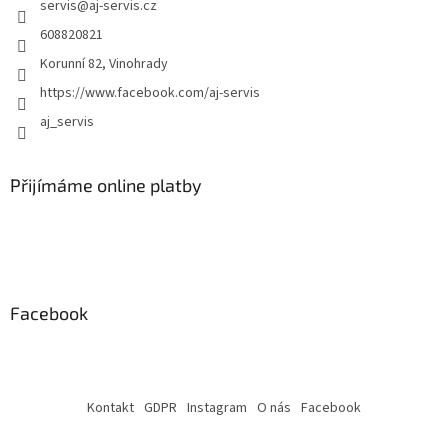
servis
@
aj-servis.cz
s
608820821
u
Korunní 82, Vinohrady
https://www.facebook.com/aj-servis
aj_servis
Přijímáme online platby
Facebook
Kontakt
GDPR
Instagram
O nás
Facebook