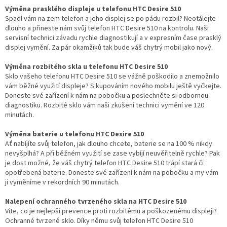
Výměna prasklého displeje u telefonu HTC Desire 510
Spadl vám na zem telefon a jeho displej se po pádu rozbil? Neotálejte
dlouho a přineste nám svůj telefon HTC Desire 510 na kontrolu. Naši
servisní technici závadu rychle diagnostikují a v expresním čase prasklý
displej vymění. Za pár okamžiků tak bude váš chytrý mobil jako nový.
Výměna rozbitého skla u telefonu HTC Desire 510
Sklo vašeho telefonu HTC Desire 510 se vážně poškodilo a znemožnilo
vám běžné využití displeje? S kupováním nového mobilu ještě vyčkejte.
Doneste své zařízení k nám na pobočku a poslechněte si odbornou
diagnostiku. Rozbité sklo vám naši zkušení technici vymění ve 120
minutách.
Výměna baterie u telefonu HTC Desire 510
Ať nabíjíte svůj telefon, jak dlouho chcete, baterie se na 100 % nikdy
nevyšplhá? A při běžném využití se zase vybíjí neuvěřitelně rychle? Pak
je dost možné, že váš chytrý telefon HTC Desire 510 trápí stará či
opotřebená baterie. Doneste své zařízení k nám na pobočku a my vám
ji vyměníme v rekordních 90 minutách.
Nalepení ochranného tvrzeného skla na HTC Desire 510
Víte, co je nejlepší prevence proti rozbitému a poškozenému displeji?
Ochranné tvrzené sklo. Díky němu svůj telefon HTC Desire 510