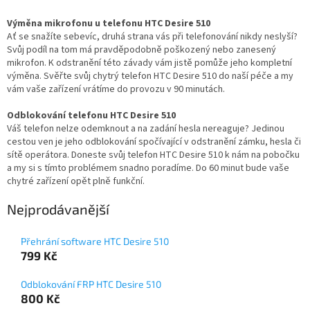
Výměna mikrofonu u telefonu HTC Desire 510
Ať se snažíte sebevíc, druhá strana vás při telefonování nikdy neslyší?
Svůj podíl na tom má pravděpodobně poškozený nebo zanesený
mikrofon. K odstranění této závady vám jistě pomůže jeho kompletní
výměna. Svěřte svůj chytrý telefon HTC Desire 510 do naší péče a my
vám vaše zařízení vrátíme do provozu v 90 minutách.
Odblokování telefonu HTC Desire 510
Váš telefon nelze odemknout a na zadání hesla nereaguje? Jedinou
cestou ven je jeho odblokování spočívající v odstranění zámku, hesla či
sítě operátora. Doneste svůj telefon HTC Desire 510 k nám na pobočku
a my si s tímto problémem snadno poradíme. Do 60 minut bude vaše
chytré zařízení opět plně funkční.
Nejprodávanější
Přehrání software HTC Desire 510
799 Kč
Odblokování FRP HTC Desire 510
800 Kč