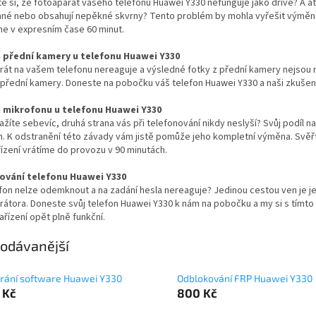
ste si, že fotoaparát vašeho telefonu Huawei Y330 nefunguje jako dříve? A a
né nebo obsahují nepěkné skvrny? Tento problém by mohla vyřešit výměna
e v expresním čase 60 minut.
přední kamery u telefonu Huawei Y330
rát na vašem telefonu nereaguje a výsledné fotky z přední kamery nejsou
řední kamery. Doneste na pobočku váš telefon Huawei Y330 a naši zkušení s
 mikrofonu u telefonu Huawei Y330
ažíte sebevíc, druhá strana vás při telefonování nikdy neslyší? Svůj po
. K odstranění této závady vám jistě pomůže jeho kompletní výměna. Svěřt
ízení vrátíme do provozu v 90 minutách.
ování telefonu Huawei Y330
fon nelze odemknout a na zadání hesla nereaguje? Jedinou cestou ven je je
erátora. Doneste svůj telefon Huawei Y330 k nám na pobočku a my si s tím
ařízení opět plně funkční.
odávanější
rání software Huawei Y330
Odblokování FRP Huawei Y330
 Kč
800 Kč