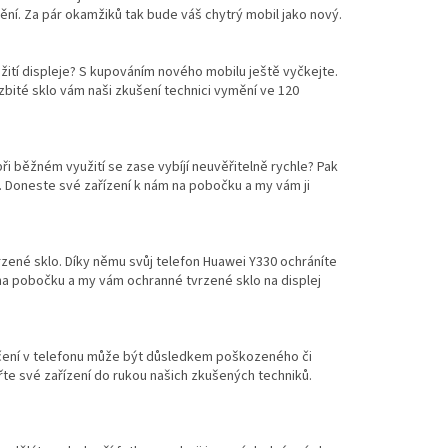
mění. Za pár okamžiků tak bude váš chytrý mobil jako nový.
ití displeje? S kupováním nového mobilu ještě vyčkejte.
bité sklo vám naši zkušení technici vymění ve 120
při běžném využití se zase vybíjí neuvěřitelně rychle? Pak
e. Doneste své zařízení k nám na pobočku a my vám ji
rzené sklo. Díky němu svůj telefon Huawei Y330 ochráníte
a pobočku a my vám ochranné tvrzené sklo na displej
hrčení v telefonu může být důsledkem poškozeného či
řte své zařízení do rukou našich zkušených techniků.