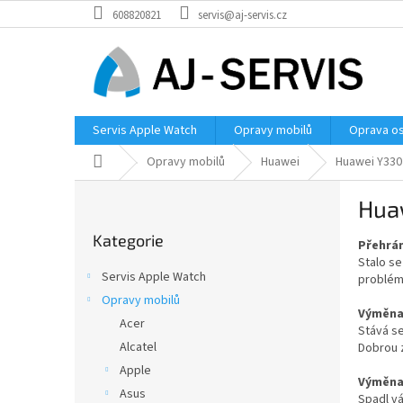
Přejít
608820821
servis@aj-servis.cz
na
obsah
Servis Apple Watch
Opravy mobilů
Oprava os
Domů
Opravy mobilů
Huawei
Huawei Y330
P
Hua
o
Přeskočit
s
Kategorie
kategorie
Přehrán
t
Stalo se
r
Servis Apple Watch
problém
a
Opravy mobilů
n
Výměna 
Acer
n
Stává se
í
Alcatel
Dobrou z
p
Apple
Výměna 
a
Asus
Spadl vá