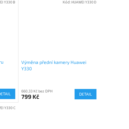
I Y330 B
Kód:
HUAWEI Y330 D
ru
Výměna přední kamery Huawei
Y330
660,33 Kč bez DPH
DETAIL
DETAIL
799 Kč
EI Y330 C