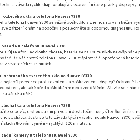
 technici závadu rychle diagnostikují a v expresním čase prasklý displej vy
rozbitého skla u telefonu Huawei Y330
eho telefonu Huawei Y330 se vážně poškodilo a znemožnilo vám běžné využ
své zařízení k nám na pobočku a poslechněte si odbornou diagnostiku. Roz
h.
baterie u telefonu Huawei Y330
íte svůj telefon, jak dlouho chcete, baterie se na 100 % nikdy nevyšplhá? A 
možné, že váš chytrý telefon Huawei Y330 trápí stará či opotřebená bateri
e v rekordních 90 minutách.
í ochranného tvrzeného skla na Huawei Y330
 je nejlepší prevence proti rozbitému a poškozenému displeji? Ochranné tv
řed pádem, ale také před poškrábáním nebo znečištěním. Stavte se k nám n
e za pár okamžiků.
sluchátka u telefonu Huawei Y330
ažíte sebevíc, druhou stranu při volání dostatečně neslyšíte? Šumění a c
ho sluchátka. Jestli se tato závada týká i vašeho mobilu Huawei Y330, svě
í sluchátko vám vymění v rychlých 120 minutách.
zadní kamery u telefonu Huawei Y330