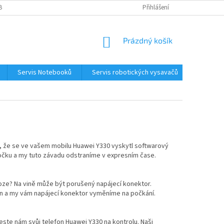
BNÍCH ÚDAJŮ
KONTAKTY
Přihlášení
NÁKUPNÍ
Prázdný košík
KOŠÍK
Servis Notebooků
Servis robotických vysavačů
Kontakt
é, že se ve vašem mobilu Huawei Y330 vyskytl softwarový
očku a my tuto závadu odstraníme v expresním čase.
loze? Na vině může být porušený napájecí konektor.
fon a my vám napájecí konektor vyměníme na počkání.
este nám svůj telefon Huawei Y330 na kontrolu. Naši