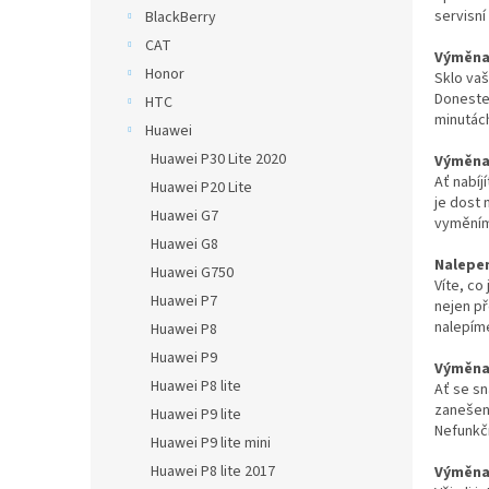
n
servisní
BlackBerry
e
CAT
l
Výměna 
Honor
Sklo vaš
Doneste 
HTC
minutác
Huawei
Huawei P30 Lite 2020
Výměna 
Ať nabíj
Huawei P20 Lite
je dost 
Huawei G7
vyměním
Huawei G8
Nalepen
Huawei G750
Víte, co
Huawei P7
nejen p
nalepím
Huawei P8
Huawei P9
Výměna 
Huawei P8 lite
Ať se sn
zanešené
Huawei P9 lite
Nefunkčn
Huawei P9 lite mini
Huawei P8 lite 2017
Výměna 