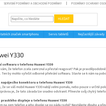
SERVISNÍ PODMÍNKY A OBCHODNÍ PODMÍNKY
PODMÍNKY OCHRANY OSO
HLEDAT
tatních značek smartphonu
Servis tabletů
Nejčastější závady
wei Y330
í softwaru v telefonu Huawei Y330
 vám, že telefon zcela zamrznul a přestal reagovat? Pak je pravděpodobn
. Ten by mohlo vyřešit odborné přehrání softwaru. Stavte se k nám na pob
napájecího konektoru u telefonu Huawei Y330
, že se váš mobil Huawei Y330 nabíjí velmi pomalu, nebo pouze v určité po
právou je, že tato závada lze snadno odstranit. Přineste svůj chytrý tele
prasklého displeje u telefonu Huawei Y330
m na zem telefon a jeho displej se po pádu rozbil? Neotálejte dlouho a přin