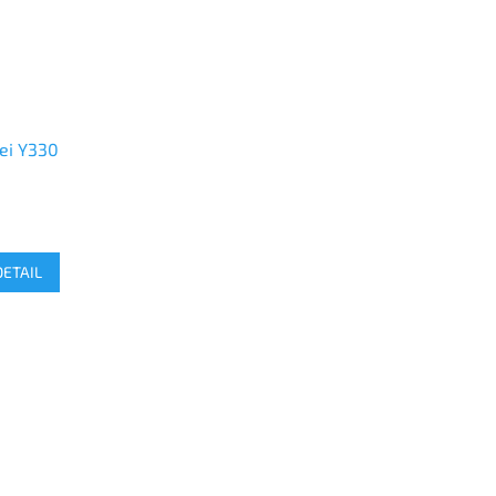
ei Y330
DETAIL