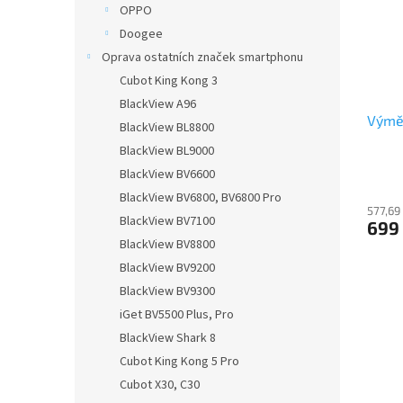
OPPO
Doogee
Oprava ostatních značek smartphonu
Cubot King Kong 3
BlackView A96
Výmě
BlackView BL8800
BlackView BL9000
BlackView BV6600
BlackView BV6800, BV6800 Pro
577,69
BlackView BV7100
699
BlackView BV8800
BlackView BV9200
BlackView BV9300
iGet BV5500 Plus, Pro
BlackView Shark 8
Cubot King Kong 5 Pro
Cubot X30, C30