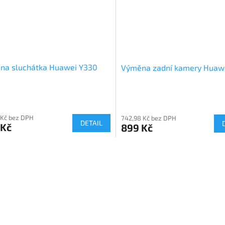
na sluchátka Huawei Y330
Výměna zadní kamery Huaw
 Kč bez DPH
742,98 Kč bez DPH
DETAIL
 Kč
899 Kč
O
v
l
á
d
a
c
í