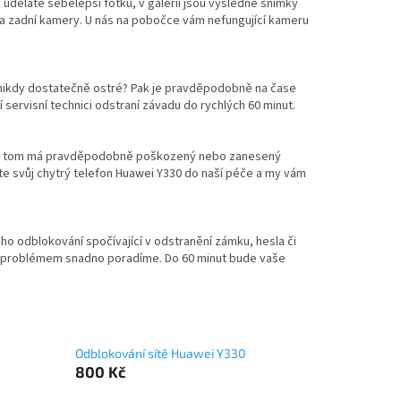
ť uděláte sebelepší fotku, v galerii jsou výsledné snímky
 zadní kamery. U nás na pobočce vám nefungující kameru
 nikdy dostatečně ostré? Pak je pravděpodobně na čase
ervisní technici odstraní závadu do rychlých 60 minut.
díl na tom má pravděpodobně poškozený nebo zanesený
e svůj chytrý telefon Huawei Y330 do naší péče a my vám
ho odblokování spočívající v odstranění zámku, hesla či
to problémem snadno poradíme. Do 60 minut bude vaše
Odblokování sítě Huawei Y330
800 Kč