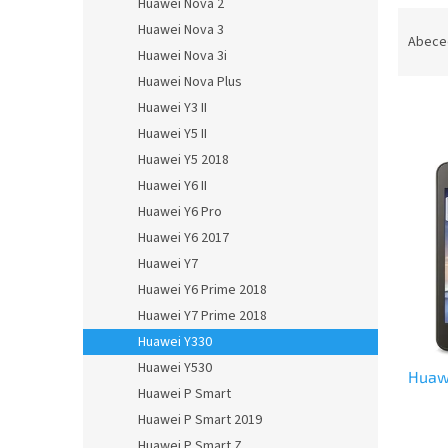
Huawei Nova 2
Ř
Huawei Nova 3
a
Abece
Huawei Nova 3i
z
Huawei Nova Plus
e
n
Huawei Y3 II
í
Huawei Y5 II
p
V
Huawei Y5 2018
r
ý
Huawei Y6 II
o
p
Huawei Y6 Pro
d
i
u
Huawei Y6 2017
s
k
Huawei Y7
p
t
Huawei Y6 Prime 2018
r
ů
o
Huawei Y7 Prime 2018
d
Huawei Y330
u
Huawei Y530
Huaw
k
Huawei P Smart
t
Huawei P Smart 2019
ů
Huawei P Smart Z