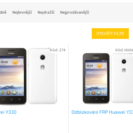
dně
Nejlevnější
Nejdražší
Nejprodávanější
OTEVŘÍT FILTR
Kód:
274
Kód:
HUAW
ei Y330
Odblokování FRP Huawei Y3