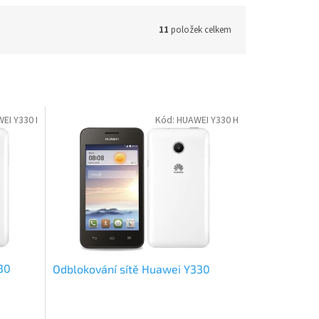
11
položek celkem
EI Y330 I
Kód:
HUAWEI Y330 H
30
Odblokování sítě Huawei Y330