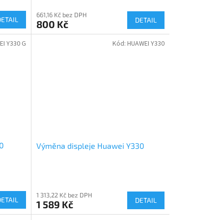
661,16 Kč bez DPH
DETAIL
DETAIL
800 Kč
I Y330 G
Kód:
HUAWEI Y330
0
Výměna displeje Huawei Y330
1 313,22 Kč bez DPH
DETAIL
DETAIL
1 589 Kč