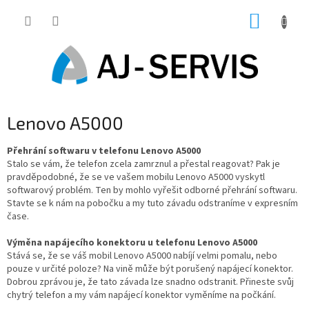
Přejít
NÁKUP
na
obsah
KOŠÍK
Lenovo A5000
Přehrání softwaru v telefonu Lenovo A5000
Stalo se vám, že telefon zcela zamrznul a přestal reagovat? Pak je
pravděpodobné, že se ve vašem mobilu Lenovo A5000 vyskytl
softwarový problém. Ten by mohlo vyřešit odborné přehrání softwaru.
Stavte se k nám na pobočku a my tuto závadu odstraníme v expresním
čase.
Výměna napájecího konektoru u telefonu Lenovo A5000
Stává se, že se váš mobil Lenovo A5000 nabíjí velmi pomalu, nebo
pouze v určité poloze? Na vině může být porušený napájecí konektor.
Dobrou zprávou je, že tato závada lze snadno odstranit. Přineste svůj
chytrý telefon a my vám napájecí konektor vyměníme na počkání.