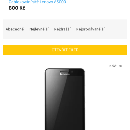
Odblokování sítě Lenovo A5000
800 Kč
Ř
a
Abecedně
Nejlevnější
Nejdražší
Nejprodávanější
z
e
n
OTEVŘÍT FILTR
í
p
V
Kód:
281
r
ý
o
p
d
i
u
s
k
p
t
r
ů
o
d
u
k