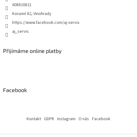
608820821
u
Korunní 82, Vinohrady
https://www.facebook.com/aj-servis
aj_servis
Přijímáme online platby
Facebook
Kontakt
GDPR
Instagram
O nás
Facebook