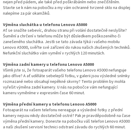
nejen před pádem, ale také před poškrábáním nebo znečištěním.
Stavte se k nám na pobočku a my vám ochranné tvrzené sklo na displej
nalepíme za pár okamžiků.
Výměna sluchátka u telefonu Lenovo A5000
Ať se snažíte sebevíc, druhou stranu při volání dostatečně neslyšíte?
Šumění a chrčení v telefonu může být důsledkem poškozeného či
zanešeného sluchátka. Jestli se tato závada týká i vašeho mobilu
Lenovo A5000, svěřte své zařízení do rukou našich zkušených techniků.
Nefunkční sluchátko vám vymění v rychlých 120 minutách.
Výměna zadní kamery u telefonu Lenovo A5000
Všimli jste si, že fotoaparát vašeho telefonu Lenovo A5000 nefunguje
jako dříve? A ať uděláte sebelepší fotku, v galerii jsou výsledné snímky
rozmazané nebo obsahují nepěkné skvrny? Tento problém by mohla
vyřešit výměna zadní kamery. U nás na pobočce vám nefungující
kameru vyměníme v expresním čase 60 minut.
Výměna přední kamery u telefonu Lenovo A5000
Fotoaparát na vašem telefonu nereaguje a výsledné fotky z přední
kamery nejsou nikdy dostatečně ostré? Pak je pravděpodobně na čase
výměna přední kamery. Doneste na pobočku váš telefon Lenovo A5000
a naši zkušení servisní technici odstraní závadu do rychlých 60 minut.