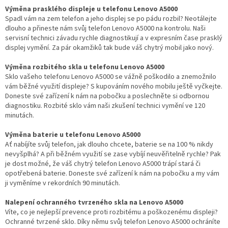
Výměna prasklého displeje u telefonu Lenovo A5000
Spadl vám na zem telefon a jeho displej se po pádu rozbil? Neotálejte
dlouho a přineste nám svůj telefon Lenovo A5000 na kontrolu. Naši
servisní technici závadu rychle diagnostikují a v expresním čase prasklý
displej vymění. Za pár okamžiků tak bude váš chytrý mobil jako nový.
Výměna rozbitého skla u telefonu Lenovo A5000
Sklo vašeho telefonu Lenovo A5000 se vážně poškodilo a znemožnilo
vám běžné využití displeje? S kupováním nového mobilu ještě vyčkejte.
Doneste své zařízení k nám na pobočku a poslechněte si odbornou
diagnostiku. Rozbité sklo vám naši zkušení technici vymění ve 120
minutách.
Výměna baterie u telefonu Lenovo A5000
Ať nabíjíte svůj telefon, jak dlouho chcete, baterie se na 100 % nikdy
nevyšplhá? A při běžném využití se zase vybíjí neuvěřitelně rychle? Pak
je dost možné, že váš chytrý telefon Lenovo A5000 trápí stará či
opotřebená baterie. Doneste své zařízení k nám na pobočku a my vám
ji vyměníme v rekordních 90 minutách.
Nalepení ochranného tvrzeného skla na Lenovo A5000
Víte, co je nejlepší prevence proti rozbitému a poškozenému displeji?
Ochranné tvrzené sklo. Díky němu svůj telefon Lenovo A5000 ochráníte