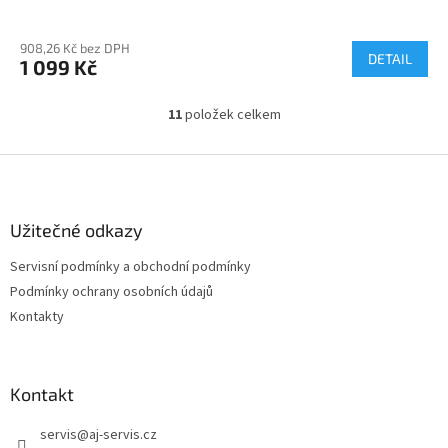
908,26 Kč bez DPH
DETAIL
1 099 Kč
11
položek celkem
O
v
l
Z
á
á
d
p
a
a
Užitečné odkazy
c
t
í
Servisní podmínky a obchodní podmínky
í
p
Podmínky ochrany osobních údajů
r
v
Kontakty
k
y
v
ý
Kontakt
p
i
servis
@
aj-servis.cz
s