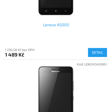
t
ů
Lenovo A5000
1 230,58 Kč bez DPH
DETAIL
1 489 Kč
Kód:
LENOVOA5000 I