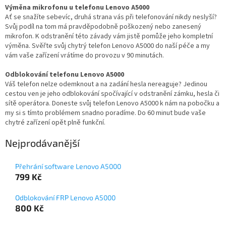
Výměna mikrofonu u telefonu Lenovo A5000
Ať se snažíte sebevíc, druhá strana vás při telefonování nikdy neslyší?
Svůj podíl na tom má pravděpodobně poškozený nebo zanesený
mikrofon. K odstranění této závady vám jistě pomůže jeho kompletní
výměna. Svěřte svůj chytrý telefon Lenovo A5000 do naší péče a my
vám vaše zařízení vrátíme do provozu v 90 minutách.
Odblokování telefonu Lenovo A5000
Váš telefon nelze odemknout a na zadání hesla nereaguje? Jedinou
cestou ven je jeho odblokování spočívající v odstranění zámku, hesla či
sítě operátora. Doneste svůj telefon Lenovo A5000 k nám na pobočku a
my si s tímto problémem snadno poradíme. Do 60 minut bude vaše
chytré zařízení opět plně funkční.
Nejprodávanější
Přehrání software Lenovo A5000
799 Kč
Odblokování FRP Lenovo A5000
800 Kč